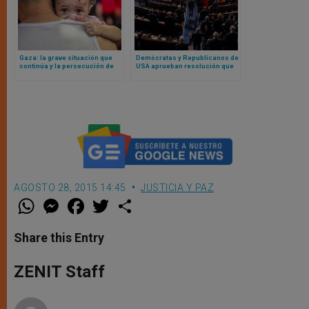
Gaza: la grave situación que
Demócratas y Republicanos de
continúa y la persecución de
USA aprueban resolución que
colonos en la Palestina
condena los males del
ocupada
socialismo
AGOSTO 28, 2015 14:45
JUSTICIA Y PAZ
W
M
F
T
S
h
e
a
w
h
a
s
c
i
a
t
s
e
t
r
Share this Entry
s
e
b
t
e
A
n
o
e
p
g
o
r
ZENIT Staff
p
e
k
r