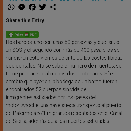
W
M
F
T
S
h
e
a
w
h
a
s
c
i
a
t
s
e
t
r
Share this Entry
s
e
b
t
e
A
n
o
e
p
g
o
r
p
e
k
r
Dos barcos, uno con unas 50 personas y que lanzó
un SOS y el segundo con más de 400 pasajeros se
hundieron este viernes delante de las costas líbicas
occidentales. No se sabe el número de muertos, se
teme puedan ser al menos dos centenares. Sí en
cambio que ayer en la bodega de un barco fueron
encontrados 52 cuerpos sin vida de
inmigrantes asfixiados por los gases del
motor. Anoche, una nave sueca transportó al puerto
de Palermo a 571 migrantes rescatados en el Canal
de Sicilia, además de a los muertos asfixiados.