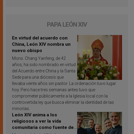
PAPA LEÓN XIV
En virtud del acuerdo con
China, León XIV nombra un
nuevo obispo
Mons. Chang Yanfeng, de 42
años, ha sido nombrado en virtud
del Acuerdo entre China y la Santa
Sede para una diócesis que
llevaba veinte años sin pastor. La ordenación tuvo lugar
hoy. Pero hace tres semanas antes tuvo que
comprometer públicamente a la Iglesia local con la
controvertida ley que busca eliminar la identidad de las
minorías.
León XIV anima a los
religiosos a ver la vida
comunitaria como fuente de
inspiración y santificación