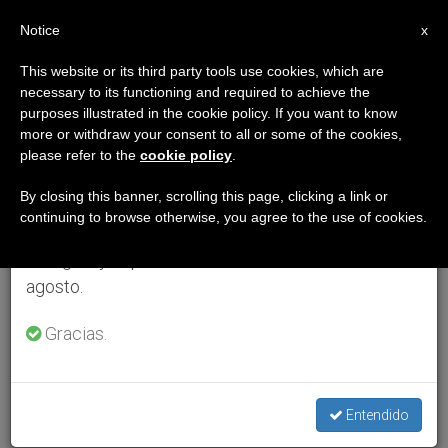
ES
Notice
×
x
Aviso importante
This website or its third party tools use cookies, which are
necessary to its functioning and required to achieve the
Del 27 de julio al 7 de agosto haremos la pausa
purposes illustrated in the cookie policy. If you want to know
anual, aprovechando que en el periodo de verano
more or withdraw your consent to all or some of the cookies,
please refer to the
cookie policy
.
se generan menos informaciones y también el
consumo de las mismas disminuye.
By closing this banner, scrolling this page, clicking a link or
continuing to browse otherwise, you agree to the use of cookies.
Retomamos el trabajo ordinario de las ediciones
en inglés y español de ZENIT el lunes 10 de
agosto.
Gracias.
Entendido