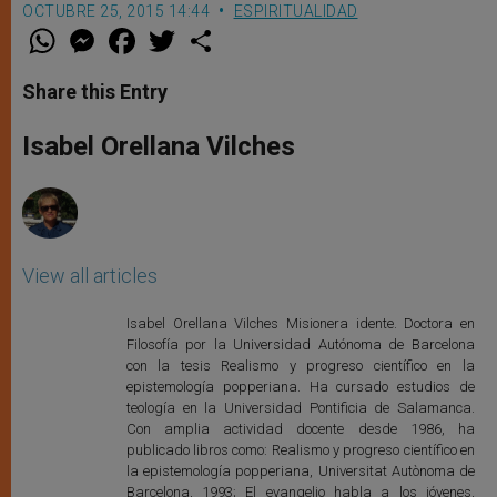
OCTUBRE 25, 2015 14:44
ESPIRITUALIDAD
W
M
F
T
S
h
e
a
w
h
a
s
c
i
a
t
s
e
t
r
Share this Entry
s
e
b
t
e
A
n
o
e
p
g
o
r
Isabel Orellana Vilches
p
e
k
r
View all articles
Isabel Orellana Vilches Misionera idente. Doctora en
Filosofía por la Universidad Autónoma de Barcelona
con la tesis Realismo y progreso científico en la
epistemología popperiana. Ha cursado estudios de
teología en la Universidad Pontificia de Salamanca.
Con amplia actividad docente desde 1986, ha
publicado libros como: Realismo y progreso científico en
la epistemología popperiana, Universitat Autònoma de
Barcelona, 1993; El evangelio habla a los jóvenes,