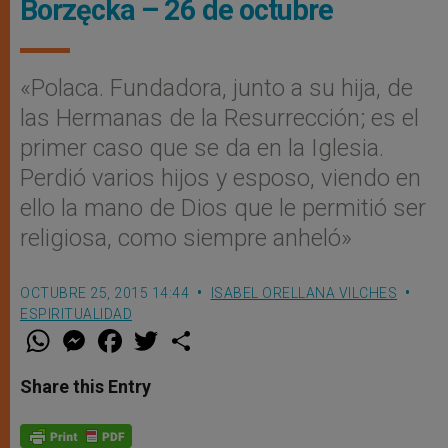
Borzęcka – 26 de octubre
​«Polaca. Fundadora, junto a su hija, de
las Hermanas de la Resurrección; es el
primer caso que se da en la Iglesia.
Perdió varios hijos y esposo, viendo en
ello la mano de Dios que le permitió ser
religiosa, como siempre anheló»
OCTUBRE 25, 2015 14:44
ISABEL ORELLANA VILCHES
ESPIRITUALIDAD
W
M
F
T
S
h
e
a
w
h
a
s
c
i
a
t
s
e
t
r
Share this Entry
s
e
b
t
e
A
n
o
e
p
g
o
r
p
e
k