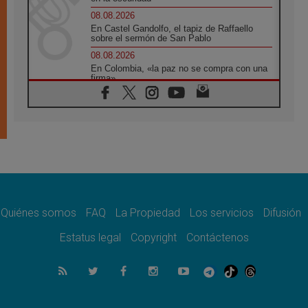
08.08.2026
En Castel Gandolfo, el tapiz de Raffaello
sobre el sermón de San Pablo
08.08.2026
En Colombia, «la paz no se compra con una
firma»
08.08.2026
En Venezuela celebraron los 416 años del
Santo Cristo de La Grita
08.08.2026
El Papa: en Santa Ágata contemplamos la
victoria del amor sobre la muerte
08.08.2026
León XIV visitará el Santuario de la Madre
del Buen Consejo de Genazzano
Quiénes somos
FAQ
La Propiedad
Los servicios
Difusión
07.08.2026
Filipinas: el Vicariato Apostólico de Calapán
Estatus legal
Copyright
Contáctenos
se convierte en diócesis
07.08.2026
Honduras: Los desplazados invisibles de una
crisis olvidada
07.08.2026
Bokalic: "En Argentina el Papa León señalará