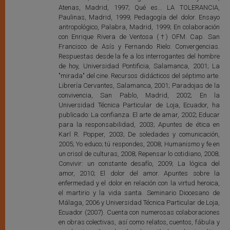
Atenas, Madrid, 1997; Qué es... LA TOLERANCIA,
Paulinas, Madrid, 1999; Pedagogía del dolor. Ensayo
antropológico, Palabra, Madrid, 1999; En colaboración
con Enrique Rivera de Ventosa (†) OFM. Cap. San
Francisco de Asís y Fernando Rielo: Convergencias.
Respuestas desde la fe a los interrogantes del hombre
de hoy, Universidad Pontificia, Salamanca, 2001; La
"mirada" del cine. Recursos didácticos del séptimo arte.
Librería Cervantes, Salamanca, 2001; Paradojas de la
convivencia, San Pablo, Madrid, 2002; En la
Universidad Técnica Particular de Loja, Ecuador, ha
publicado: La confianza. El arte de amar, 2002; Educar
para la responsabilidad, 2003; Apuntes de ética en
Karl R. Popper, 2003; De soledades y comunicación,
2005; Yo educo; tú respondes, 2008; Humanismo y fe en
un crisol de culturas, 2008; Repensar lo cotidiano, 2008;
Convivir: un constante desafío, 2009; La lógica del
amor, 2010; El dolor del amor. Apuntes sobre la
enfermedad y el dolor en relación con la virtud heroica,
el martirio y la vida santa. Seminario Diocesano de
Málaga, 2006 y Universidad Técnica Particular de Loja,
Ecuador (2007). Cuenta con numerosas colaboraciones
en obras colectivas, así como relatos, cuentos, fábula y