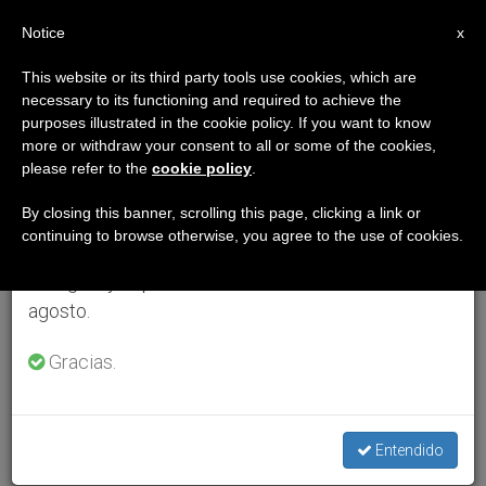
ES
Notice
×
x
Aviso importante
This website or its third party tools use cookies, which are
necessary to its functioning and required to achieve the
Del 27 de julio al 7 de agosto haremos la pausa
purposes illustrated in the cookie policy. If you want to know
anual, aprovechando que en el periodo de verano
more or withdraw your consent to all or some of the cookies,
please refer to the
cookie policy
.
se generan menos informaciones y también el
consumo de las mismas disminuye.
By closing this banner, scrolling this page, clicking a link or
continuing to browse otherwise, you agree to the use of cookies.
Retomamos el trabajo ordinario de las ediciones
en inglés y español de ZENIT el lunes 10 de
agosto.
Gracias.
Entendido