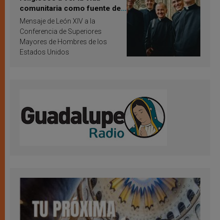
comunitaria como fuente de
inspiración y santificación
Mensaje de León XIV a la
Conferencia de Superiores
Mayores de Hombres de los
Estados Unidos