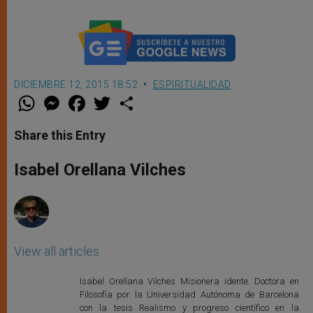
DICIEMBRE 12, 2015 18:52
ESPIRITUALIDAD
W
M
F
T
S
h
e
a
w
h
a
s
c
i
a
t
s
e
t
r
Share this Entry
s
e
b
t
e
A
n
o
e
p
g
o
r
Isabel Orellana Vilches
p
e
k
r
View all articles
Isabel Orellana Vilches Misionera idente. Doctora en
Filosofía por la Universidad Autónoma de Barcelona
con la tesis Realismo y progreso científico en la