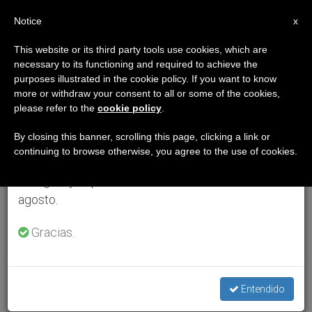
ES
Notice
×
x
Aviso importante
This website or its third party tools use cookies, which are
necessary to its functioning and required to achieve the
Del 27 de julio al 7 de agosto haremos la pausa
purposes illustrated in the cookie policy. If you want to know
anual, aprovechando que en el periodo de verano
more or withdraw your consent to all or some of the cookies,
please refer to the
cookie policy
.
se generan menos informaciones y también el
consumo de las mismas disminuye.
By closing this banner, scrolling this page, clicking a link or
continuing to browse otherwise, you agree to the use of cookies.
Retomamos el trabajo ordinario de las ediciones
en inglés y español de ZENIT el lunes 10 de
agosto.
Gracias.
Entendido