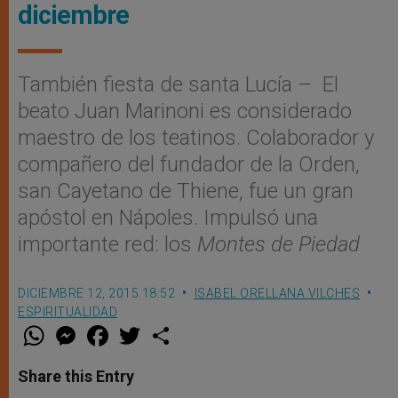
diciembre
También fiesta de santa Lucía – El
beato Juan Marinoni es considerado
maestro de los teatinos. Colaborador y
compañero del fundador de la Orden,
san Cayetano de Thiene, fue un gran
apóstol en Nápoles. Impulsó una
importante red: los
Montes de Piedad
DICIEMBRE 12, 2015 18:52
ISABEL ORELLANA VILCHES
ESPIRITUALIDAD
W
M
F
T
S
h
e
a
w
h
a
s
c
i
a
t
s
e
t
r
Share this Entry
s
e
b
t
e