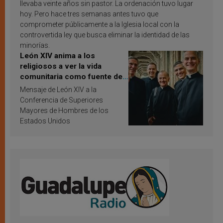
llevaba veinte años sin pastor. La ordenación tuvo lugar
hoy. Pero hace tres semanas antes tuvo que
comprometer públicamente a la Iglesia local con la
controvertida ley que busca eliminar la identidad de las
minorías.
León XIV anima a los
religiosos a ver la vida
comunitaria como fuente de
inspiración y santificación
Mensaje de León XIV a la
Conferencia de Superiores
Mayores de Hombres de los
Estados Unidos