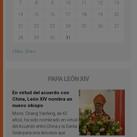
7
8
9
10
11
12
13
14
15
16
17
18
19
20
21
22
23
24
25
26
27
28
29
30
31
« Nov
Ene »
PAPA LEÓN XIV
En virtud del acuerdo con
China, León XIV nombra un
nuevo obispo
Mons. Chang Yanfeng, de 42
años, ha sido nombrado en virtud
del Acuerdo entre China y la Santa
Sede para una diócesis que