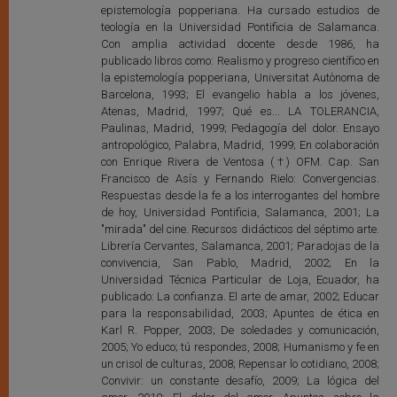
epistemología popperiana. Ha cursado estudios de
teología en la Universidad Pontificia de Salamanca.
Con amplia actividad docente desde 1986, ha
publicado libros como: Realismo y progreso científico en
la epistemología popperiana, Universitat Autònoma de
Barcelona, 1993; El evangelio habla a los jóvenes,
Atenas, Madrid, 1997; Qué es... LA TOLERANCIA,
Paulinas, Madrid, 1999; Pedagogía del dolor. Ensayo
antropológico, Palabra, Madrid, 1999; En colaboración
con Enrique Rivera de Ventosa (†) OFM. Cap. San
Francisco de Asís y Fernando Rielo: Convergencias.
Respuestas desde la fe a los interrogantes del hombre
de hoy, Universidad Pontificia, Salamanca, 2001; La
"mirada" del cine. Recursos didácticos del séptimo arte.
Librería Cervantes, Salamanca, 2001; Paradojas de la
convivencia, San Pablo, Madrid, 2002; En la
Universidad Técnica Particular de Loja, Ecuador, ha
publicado: La confianza. El arte de amar, 2002; Educar
para la responsabilidad, 2003; Apuntes de ética en
Karl R. Popper, 2003; De soledades y comunicación,
2005; Yo educo; tú respondes, 2008; Humanismo y fe en
un crisol de culturas, 2008; Repensar lo cotidiano, 2008;
Convivir: un constante desafío, 2009; La lógica del