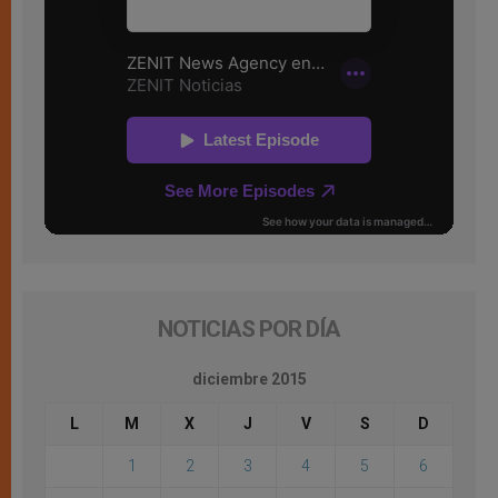
NOTICIAS POR DÍA
diciembre 2015
L
M
X
J
V
S
D
1
2
3
4
5
6