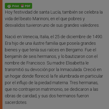
A
n
o
e
p
g
o
r
p
e
k
r
Hoy festividad de santa Lucía, también se celebra la
vida del beato Marinoni, en el que pobres y
desvalidos tuvieron uno de sus grandes valedores.
Nació en Venecia, Italia, el 25 de diciembre de 1490.
Era hijo de una ilustre familia que poseía grandes
bienes y que tenía sus raíces en Bergamo. Fue el
benjamín de seis hermanos, y lo bautizaron con el
nombre de Francisco. Su madre Elisabetta le
transmitió su devoción por la Inmaculada. Creció en
un hogar donde floreció la fe alumbrada en particular
por el influjo de la piedad materna. Tres hermanas,
que no contrajeron matrimonio, se dedicaron a las
obras de caridad, y sus dos hermanos fueron
sacerdotes.