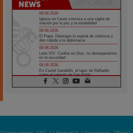
09.08.2026
Iglesia en Ceuta convoca a una vigilia de
oración por la paz y la estabilidad
09.08.2026
El Papa: Detengan la espiral de violencia y
den cabida a la diplomacia
09.08.2026
León XIV: Confiar en Dios, no desesperarnos
en la oscuridad
08.08.2026
En Castel Gandolfo, el tapiz de Raffaello
sobre el sermón de San Pablo
08.08.2026
En Colombia, «la paz no se compra con una
firma»
08.08.2026
En Venezuela celebraron los 416 años del
Santo Cristo de La Grita
08.08.2026
El Papa: en Santa Ágata contemplamos la
victoria del amor sobre la muerte
Quiénes somos
FAQ
La Propiedad
Los servicios
Difusión