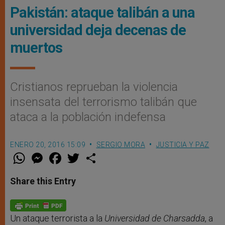
Pakistán: ataque talibán a una
universidad deja decenas de
muertos
Cristianos reprueban la violencia
insensata del terrorismo talibán que
ataca a la población indefensa
ENERO 20, 2016 15:09
SERGIO MORA
JUSTICIA Y PAZ
W
M
F
T
S
h
e
a
w
h
a
s
c
i
a
t
s
e
t
r
Share this Entry
s
e
b
t
e
A
n
o
e
p
g
o
r
p
e
k
r
Un ataque terrorista a la
Universidad de Charsadda
, a