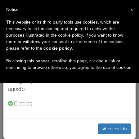
ES
Notice
×
x
Aviso importante
This website or its third party tools use cookies, which are
necessary to its functioning and required to achieve the
Del 27 de julio al 7 de agosto haremos la pausa
purposes illustrated in the cookie policy. If you want to know
anual, aprovechando que en el periodo de verano
more or withdraw your consent to all or some of the cookies,
please refer to the
cookie policy
.
se generan menos informaciones y también el
consumo de las mismas disminuye.
By closing this banner, scrolling this page, clicking a link or
continuing to browse otherwise, you agree to the use of cookies.
Retomamos el trabajo ordinario de las ediciones
en inglés y español de ZENIT el lunes 10 de
agosto.
Gracias.
Entendido