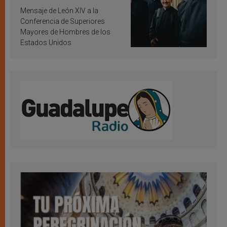
inspiración y santificación
Mensaje de León XIV a la
Conferencia de Superiores
Mayores de Hombres de los
Estados Unidos