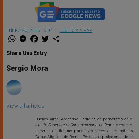
ENERO 20, 2016 15:09
JUSTICIA Y PAZ
W
M
F
T
S
h
e
a
w
h
a
s
c
i
a
t
s
e
t
r
Share this Entry
s
e
b
t
e
A
n
o
e
p
g
o
r
Sergio Mora
p
e
k
r
View all articles
Buenos Aires, Argentina Estudios de periodismo en el
Istituto Superiore di Comunicazione
de Roma y examen
superior de italiano para extranjeros en el Instituto
Dante Alighieri de Roma. Periodista profesional de la