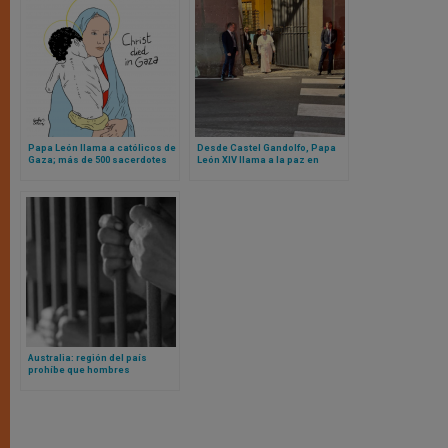
Papa León llama a católicos de
Desde Castel Gandolfo, Papa
Gaza; más de 500 sacerdotes
León XIV llama a la paz en
católicos anuncian marcha a
medio de la agonía de Gaza y
favor de Gaza en Roma
las acusaciones de genocidio
de la ONU
Australia: región del país
prohíbe que hombres
biológicos que se
autoperciben mujeres vayan a
cárceles destinadas a mujeres
de verdad