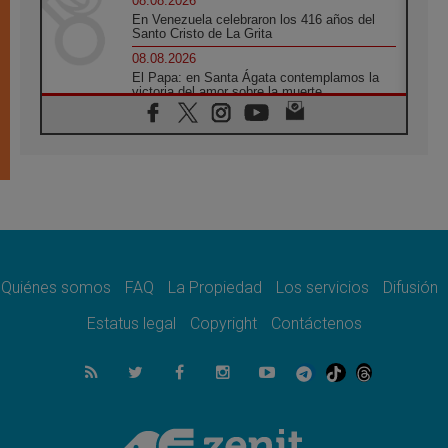
08.08.2026
En Venezuela celebraron los 416 años del
Santo Cristo de La Grita
08.08.2026
El Papa: en Santa Ágata contemplamos la
victoria del amor sobre la muerte
08.08.2026
León XIV visitará el Santuario de la Madre
del Buen Consejo de Genazzano
07.08.2026
Filipinas: el Vicariato Apostólico de Calapán
se convierte en diócesis
07.08.2026
Honduras: Los desplazados invisibles de una
crisis olvidada
Quiénes somos
FAQ
La Propiedad
Los servicios
Difusión
07.08.2026
Bokalic: "En Argentina el Papa León señalará
Estatus legal
Copyright
Contáctenos
el compromiso del cristiano"
07.08.2026
La matanza de niños en Gaza no cesa: 300
muertos en 300 días
07.08.2026
Tagle: La guerra desfigura el mundo, solo la
revelación de Dios lo transfigura