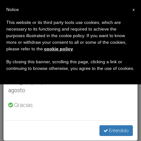
ES
Notice
×
x
Aviso importante
This website or its third party tools use cookies, which are
necessary to its functioning and required to achieve the
Del 27 de julio al 7 de agosto haremos la pausa
purposes illustrated in the cookie policy. If you want to know
anual, aprovechando que en el periodo de verano
more or withdraw your consent to all or some of the cookies,
please refer to the
cookie policy
.
se generan menos informaciones y también el
consumo de las mismas disminuye.
By closing this banner, scrolling this page, clicking a link or
continuing to browse otherwise, you agree to the use of cookies.
Retomamos el trabajo ordinario de las ediciones
en inglés y español de ZENIT el lunes 10 de
agosto.
Gracias.
Entendido