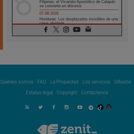
Filipinas: el Vicariato Apostólico de Calapán
se convierte en diócesis
07.08.2026
Honduras: Los desplazados invisibles de una
crisis olvidada
07.08.2026
Bokalic: "En Argentina el Papa León señalará
el compromiso del cristiano"
07.08.2026
La matanza de niños en Gaza no cesa: 300
muertos en 300 días
07.08.2026
Tagle: La guerra desfigura el mundo, solo la
revelación de Dios lo transfigura
Quiénes somos
FAQ
La Propiedad
Los servicios
Difusión
07.08.2026
Presentada la Trienal de Arte de las
Estatus legal
Copyright
Contáctenos
Universidades Católicas: «Exercises in
Empathy»
07.08.2026
Fortunatus Nwachukwu: la comunicación
como misión al servicio del Evangelio
07.08.2026
SIGNIS 2026, dar voz a las religiosas en el
espacio público