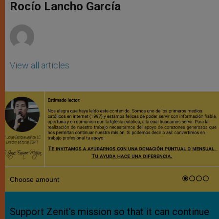
p
g
o
r
Rocío Lancho García
p
e
k
r
View all articles