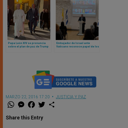
Papa León XIV se pronuncia
Embajador de Israel ante
sobre el plan de paz de Trump
Vaticano reconoce papel de los
para Gaza (y otros temas
papas en fin de la guerra
actuales de interés general)
MARZO 22, 2016 17:20
JUSTICIA Y PAZ
W
M
F
T
S
h
e
a
w
h
a
s
c
i
a
t
s
e
t
r
Share this Entry
s
e
b
t
e
A
n
o
e