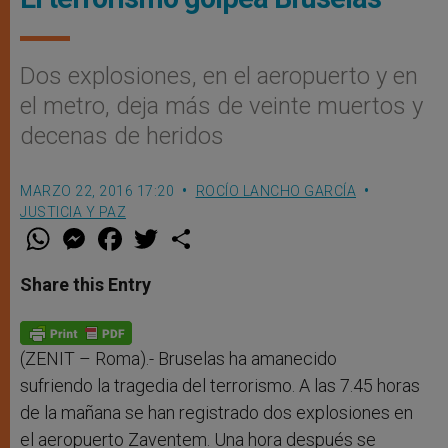
Dos explosiones, en el aeropuerto y en
el metro, deja más de veinte muertos y
decenas de heridos
MARZO 22, 2016 17:20
ROCÍO LANCHO GARCÍA
JUSTICIA Y PAZ
W
M
F
T
S
h
e
a
w
h
a
s
c
i
a
t
s
e
t
r
Share this Entry
s
e
b
t
e
A
n
o
e
p
g
o
r
p
e
k
r
(ZENIT – Roma).- Bruselas ha amanecido
sufriendo la tragedia del terrorismo. A las 7.45 horas
de la mañana se han registrado dos explosiones en
el aeropuerto Zaventem. Una hora después se