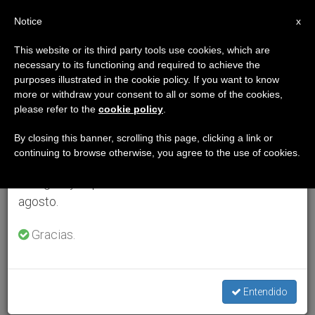
ES
Notice
×
x
Aviso importante
This website or its third party tools use cookies, which are
necessary to its functioning and required to achieve the
Del 27 de julio al 7 de agosto haremos la pausa
purposes illustrated in the cookie policy. If you want to know
anual, aprovechando que en el periodo de verano
more or withdraw your consent to all or some of the cookies,
please refer to the
cookie policy
.
se generan menos informaciones y también el
consumo de las mismas disminuye.
By closing this banner, scrolling this page, clicking a link or
continuing to browse otherwise, you agree to the use of cookies.
Retomamos el trabajo ordinario de las ediciones
en inglés y español de ZENIT el lunes 10 de
agosto.
Gracias.
Entendido