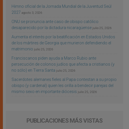
Himno oficial de la Jornada Mundial de la Juventud Seúl
2027
agosto 3, 2026
ONU se pronuncia ante caso de obispo católico
desaparecido por la dictadura nicaragüense
julio 25, 2026
Aumenta el interés por la beatificación en Estados Unidos
de los mártires de Georgia que murieron defendiendo el
matrimonio
julio 25, 2026
Franciscanos piden ayuda a Marco Rubio ante
persecución de colonos judíos que afecta a cristianos (y
no sólo) en Tierra Santa
julio 25, 2026
Sacerdotes alemanes fieles al Papa contestan a su propio
obispo (y cardenal) quien les orilla a bendecir parejas del
mismo sexo en importante diócesis
julio 25, 2026
PUBLICACIONES MÁS VISTAS