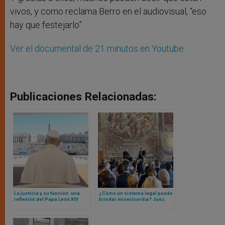
vivos, y como reclama Berro en el audiovisual, “eso
hay que festejarlo”.
Ver el documental de 21 minutos en Youtube
Publicaciones Relacionadas:
La justicia y su función: una
¿Cómo un sistema legal puede
reflexión del Papa León XIV
brindar misericordia? Juez
ante jueces de todo el mundo
Alito, de Suprema Corte USA
en ocasión del Jubileo
interviene en Vaticano