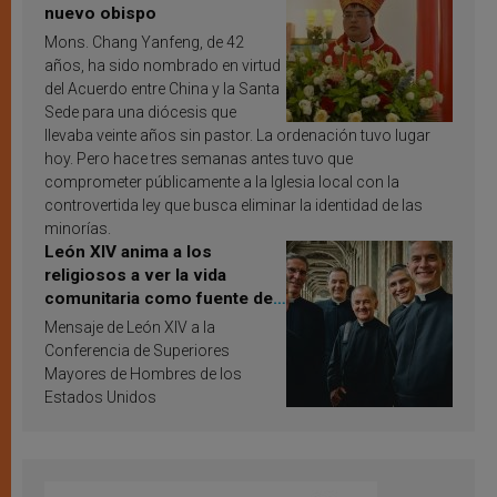
nuevo obispo
Mons. Chang Yanfeng, de 42
años, ha sido nombrado en virtud
del Acuerdo entre China y la Santa
Sede para una diócesis que
llevaba veinte años sin pastor. La ordenación tuvo lugar
hoy. Pero hace tres semanas antes tuvo que
comprometer públicamente a la Iglesia local con la
controvertida ley que busca eliminar la identidad de las
minorías.
León XIV anima a los
religiosos a ver la vida
comunitaria como fuente de
inspiración y santificación
Mensaje de León XIV a la
Conferencia de Superiores
Mayores de Hombres de los
Estados Unidos