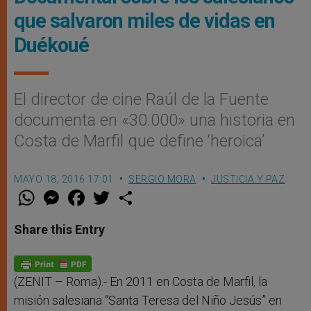
que salvaron miles de vidas en
Duékoué
El director de cine Raúl de la Fuente
documenta en «30.000» una historia en
Costa de Marfil que define ‘heroica’
MAYO 18, 2016 17:01
SERGIO MORA
JUSTICIA Y PAZ
W
M
F
T
S
h
e
a
w
h
a
s
c
i
a
t
s
e
t
r
Share this Entry
s
e
b
t
e
A
n
o
e
p
g
o
r
p
e
k
r
(ZENIT – Roma).- En 2011 en Costa de Marfil, la
misión salesiana “Santa Teresa del Niño Jesús” en