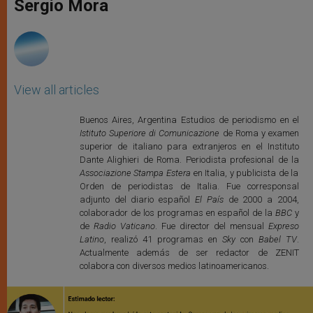
p
g
o
r
Sergio Mora
p
e
k
r
View all articles
Buenos Aires, Argentina Estudios de periodismo en el
Istituto Superiore di Comunicazione
de Roma y examen
superior de italiano para extranjeros en el Instituto
Dante Alighieri de Roma. Periodista profesional de la
Associazione Stampa Estera
en Italia, y publicista de la
Orden de periodistas de Italia. Fue corresponsal
adjunto del diario español
El País
de 2000 a 2004,
colaborador de los programas en español de la
BBC
y
de
Radio Vaticano
. Fue director del mensual
Expreso
Latino
, realizó 41 programas en
Sky
con
Babel TV
.
Actualmente además de ser redactor de ZENIT
colabora con diversos medios latinoamericanos.