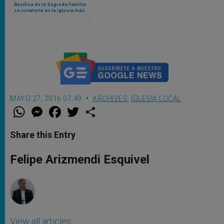
Basílica de la Sagrada Familia
se convierte en la iglesia más
alta de Europa
MAYO 27, 2016 07:49
ARCHIVES
,
IGLESIA LOCAL
W
M
F
T
S
h
e
a
w
h
a
s
c
i
a
t
s
e
t
r
Share this Entry
s
e
b
t
e
A
n
o
e
p
g
o
r
Felipe Arizmendi Esquivel
p
e
k
r
View all articles