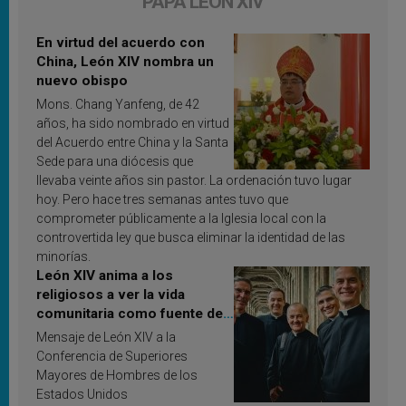
PAPA LEÓN XIV
En virtud del acuerdo con
China, León XIV nombra un
nuevo obispo
Mons. Chang Yanfeng, de 42
años, ha sido nombrado en virtud
del Acuerdo entre China y la Santa
Sede para una diócesis que
llevaba veinte años sin pastor. La ordenación tuvo lugar
hoy. Pero hace tres semanas antes tuvo que
comprometer públicamente a la Iglesia local con la
controvertida ley que busca eliminar la identidad de las
minorías.
León XIV anima a los
religiosos a ver la vida
comunitaria como fuente de
inspiración y santificación
Mensaje de León XIV a la
Conferencia de Superiores
Mayores de Hombres de los
Estados Unidos