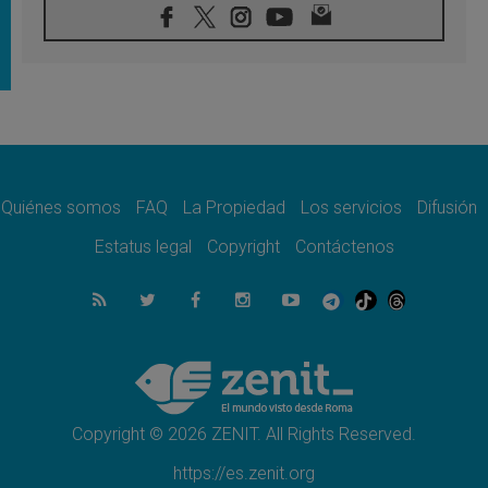
07.08.2026
Obispos de Ecuador: El bien de las familias
no admite premuras legislativas
06.08.2026
Cardenal Parolin: La paz comienza con la
empatía al dolor del otro
06.08.2026
Fray Marco Vianelli: Aprender el Evangelio
de la Paz en la Escuela de San Francisco
Quiénes somos
FAQ
La Propiedad
Los servicios
Difusión
06.08.2026
La visita del Papa León XIV a Asís en un
Estatus legal
Copyright
Contáctenos
minuto
06.08.2026
El agradecimiento de los jóvenes al Papa:
«Hoy nos sentimos Iglesia»
06.08.2026
Líbano: Reanudan los coloquios en Roma en
medio de tensiones y ataques en el sur del
país
Copyright © 2026 ZENIT. All Rights Reserved.
https://es.zenit.org