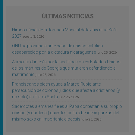
ÚLTIMAS NOTICIAS
Himno oficial de la Jornada Mundial de la Juventud Seúl
2027
agosto 3, 2026
ONU se pronuncia ante caso de obispo católico
desaparecido por la dictadura nicaragüense
julio 25, 2026
Aumenta el interés por la beatificación en Estados Unidos
de los mártires de Georgia que murieron defendiendo el
matrimonio
julio 25, 2026
Franciscanos piden ayuda a Marco Rubio ante
persecución de colonos judíos que afecta a cristianos (y
no sólo) en Tierra Santa
julio 25, 2026
Sacerdotes alemanes fieles al Papa contestan a su propio
obispo (y cardenal) quien les orilla a bendecir parejas del
mismo sexo en importante diócesis
julio 25, 2026