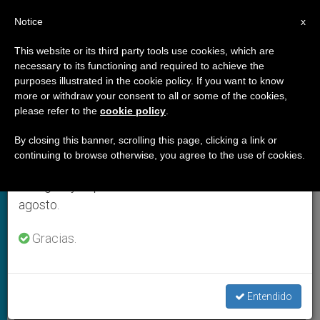
ES
Notice
×
x
Aviso importante
This website or its third party tools use cookies, which are
necessary to its functioning and required to achieve the
Del 27 de julio al 7 de agosto haremos la pausa
,
ARCHIVES
IGLESIA LOCAL
purposes illustrated in the cookie policy. If you want to know
anual, aprovechando que en el periodo de verano
more or withdraw your consent to all or some of the cookies,
please refer to the
cookie policy
.
se generan menos informaciones y también el
consumo de las mismas disminuye.
By closing this banner, scrolling this page, clicking a link or
continuing to browse otherwise, you agree to the use of cookies.
Retomamos el trabajo ordinario de las ediciones
en inglés y español de ZENIT el lunes 10 de
agosto.
Gracias.
Entendido