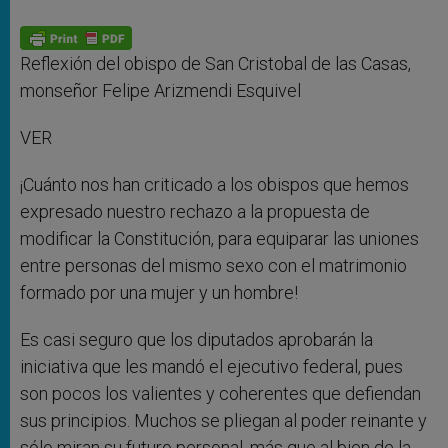
A
n
o
e
p
g
o
r
p
e
k
r
Reflexión del obispo de San Cristobal de las Casas,
monseñor Felipe Arizmendi Esquivel
VER
¡Cuánto nos han criticado a los obispos que hemos
expresado nuestro rechazo a la propuesta de
modificar la Constitución, para equiparar las uniones
entre personas del mismo sexo con el matrimonio
formado por una mujer y un hombre!
Es casi seguro que los diputados aprobarán la
iniciativa que les mandó el ejecutivo federal, pues
son pocos los valientes y coherentes que defiendan
sus principios. Muchos se pliegan al poder reinante y
sólo miran su futuro personal, más que al bien de la