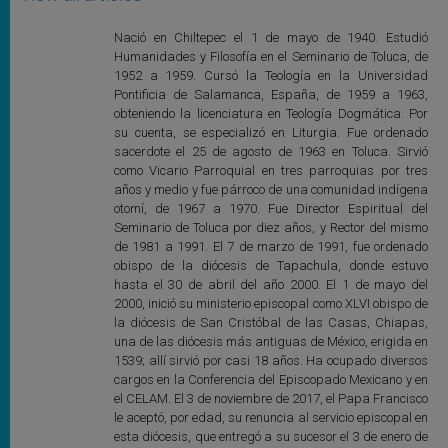
Nació en Chiltepec el 1 de mayo de 1940. Estudió
Humanidades y Filosofía en el Seminario de Toluca, de
1952 a 1959. Cursó la Teología en la Universidad
Pontificia de Salamanca, España, de 1959 a 1963,
obteniendo la licenciatura en Teología Dogmática. Por
su cuenta, se especializó en Liturgia. Fue ordenado
sacerdote el 25 de agosto de 1963 en Toluca. Sirvió
como Vicario Parroquial en tres parroquias por tres
años y medio y fue párroco de una comunidad indígena
otomí, de 1967 a 1970. Fue Director Espiritual del
Seminario de Toluca por diez años, y Rector del mismo
de 1981 a 1991. El 7 de marzo de 1991, fue ordenado
obispo de la diócesis de Tapachula, donde estuvo
hasta el 30 de abril del año 2000. El 1 de mayo del
2000, inició su ministerio episcopal como XLVI obispo de
la diócesis de San Cristóbal de las Casas, Chiapas,
una de las diócesis más antiguas de México, erigida en
1539; allí sirvió por casi 18 años. Ha ocupado diversos
cargos en la Conferencia del Episcopado Mexicano y en
el CELAM. El 3 de noviembre de 2017, el Papa Francisco
le aceptó, por edad, su renuncia al servicio episcopal en
esta diócesis, que entregó a su sucesor el 3 de enero de