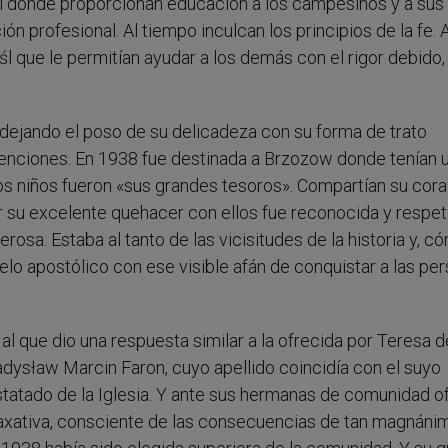
ral donde proporcionan educación a los campesinos y a sus 
ón profesional. Al tiempo inculcan los principios de la fe. 
l que le permitían ayudar a los demás con el rigor debido,
a dejando el poso de su delicadeza con su forma de trato
enciones. En 1938 fue destinada a Brzozow donde tenían 
 Los niños fueron «sus grandes tesoros». Compartían su cor
or su excelente quehacer con ellos fue reconocida y respe
lerosa. Estaba al tanto de las vicisitudes de la historia y, c
celo apostólico con ese visible afán de conquistar a las pe
l que dio una respuesta similar a la ofrecida por Teresa d
adysław Marcin Faron, cuyo apellido coincidía con el suyo
statado de la Iglesia. Y ante sus hermanas de comunidad o
 taxativa, consciente de las consecuencias de tan magnáni