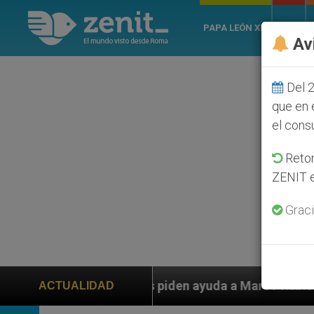
PAPA LEÓN XIV
ROMA
Av
Del 2
que en 
el cons
Retom
ZENIT e
Graci
en ayuda a Marco Rubio ante persecución de colonos ju
ACTUALIDAD