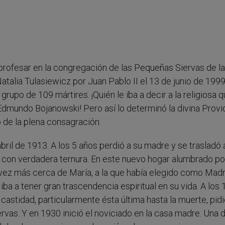
profesar en la congregación de las Pequeñas Siervas de la
talia Tulasiewicz por Juan Pablo II el 13 de junio de 1999
upo de 109 mártires. ¡Quién le iba a decir a la religiosa 
 Edmundo Bojanowski! Pero así lo determinó la divina Provi
de la plena consagración.
ril de 1913. A los 5 años perdió a su madre y se trasladó 
a con verdadera ternura. En este nuevo hogar alumbrado por
vez más cerca de María, a la que había elegido como Mad
ba a tener gran trascendencia espiritual en su vida. A los 
castidad, particularmente ésta última hasta la muerte, pidi
vas. Y en 1930 inició el noviciado en la casa madre. Una d