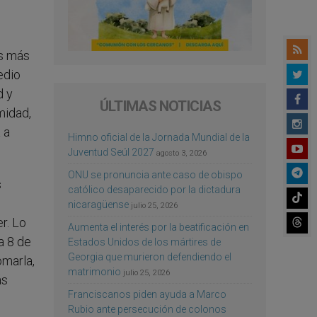
os más
edio
d y
ÚLTIMAS NOTICIAS
midad,
 a
Himno oficial de la Jornada Mundial de la
Juventud Seúl 2027
agosto 3, 2026
ONU se pronuncia ante caso de obispo
s
católico desaparecido por la dictadura
nicaragüense
julio 25, 2026
er. Lo
Aumenta el interés por la beatificación en
a 8 de
Estados Unidos de los mártires de
Georgia que murieron defendiendo el
omarla,
matrimonio
julio 25, 2026
ás
Franciscanos piden ayuda a Marco
Rubio ante persecución de colonos