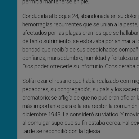
permitía mantenerse en pie.
Conducida al bloque 24, abandonada en su dolor p
hemorragias recurrentes que se unían a la peste,
afectados por las plagas eran los que se hallaban 
de tanto sufrimiento, se esforzaba por animar a l
bondad que recibía de sus desdichados compañe
confianza, mansedumbre, humildad y fortaleza ant
Dios poder ofrecerle su infortunio. Consideraba
Solía rezar el rosario que había realizado con mi
pecadores, su congregación, su país y los sacer
crematorio; se afligía de que no pudieran oficiar l
más importante para ella era recibir la comunión.
diciembre 1943. La consideró su viático. Y movid
al comulgar supo que su fin estaba cerca. Falleció
tarde se reconcilió con la Iglesia.