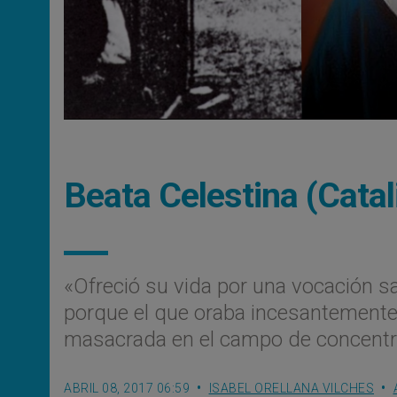
Beata Celestina (Catal
«Ofreció su vida por una vocación s
porque el que oraba incesantemente s
masacrada en el campo de concentr
ABRIL 08, 2017 06:59
ISABEL ORELLANA VILCHES