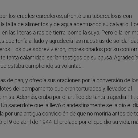
or los crueles carceleros, afrontó una tuberculosis con
 la falta de alimentos y de agua acentuando su calvario. L
en las literas a ras de tierra, como la suya. Pero ella, en m
os que tenía al lado y agradecía las muestras de solidarida
ros. Los que sobrevivieron, impresionados por su confor
e tanta calamidad, serían testigos de su causa. Agradecía
 que estaba cumpliendo su voluntad.
gas de pan, y ofrecía sus oraciones por la conversión de lo
dotes del campamento que eran torturados y llevados al
a misa. Además, oraba por el artífice de tanta tragedia: Hitl
 Un sacerdote que la llevó clandestinamente se la dio el dí
a por una antigua convicción de que no moriría antes de t
 el 9 de abril de 1944. El prelado por el que dio su vida, m