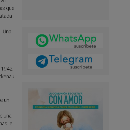
ran
ias que
latada
o. Una
e 1942
rkenau.
a
de un
de una
nas le