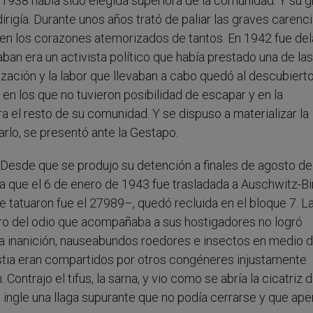
n 1938 había sido elegida superiora de la comunidad. Y su g
irigía. Durante unos años trató de paliar las graves carenc
a en los corazones atemorizados de tantos. En 1942 fue de
aban era un activista político que había prestado una de las
zación y la labor que llevaban a cabo quedó al descubiert
 en los que no tuvieron posibilidad de escapar y en la
a el resto de su comunidad. Y se dispuso a materializar la
rlo, se presentó ante la Gestapo.
 Desde que se produjo su detención a finales de agosto d
a que el 6 de enero de 1943 fue trasladada a Auschwitz-Bi
tatuaron fue el 27989–, quedó recluida en el bloque 7. L
ero del odio que acompañaba a sus hostigadores no logró
ío, la inanición, nauseabundos roedores e insectos en medio 
ustia eran compartidos por otros congéneres injustamente
ntrajo el tifus, la sarna, y vio como se abría la cicatriz 
 ingle una llaga supurante que no podía cerrarse y que ape