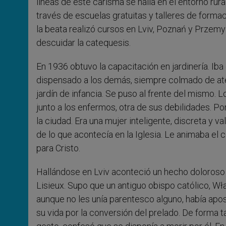
líneas de este carisma se halla en el entorno ru
través de escuelas gratuitas y talleres de formaci
la beata realizó cursos en Lviv, Poznań y Przemyś
descuidar la catequesis.
En 1936 obtuvo la capacitación en jardinería. Ib
dispensado a los demás, siempre colmado de at
jardín de infancia. Se puso al frente del mismo.
junto a los enfermos, otra de sus debilidades. P
la ciudad. Era una mujer inteligente, discreta y va
de lo que acontecía en la Iglesia. Le animaba el 
para Cristo.
Hallándose en Lviv aconteció un hecho doloroso a
Lisieux. Supo que un antiguo obispo católico, Wł
aunque no les unía parentesco alguno, había apo
su vida por la conversión del prelado. De forma