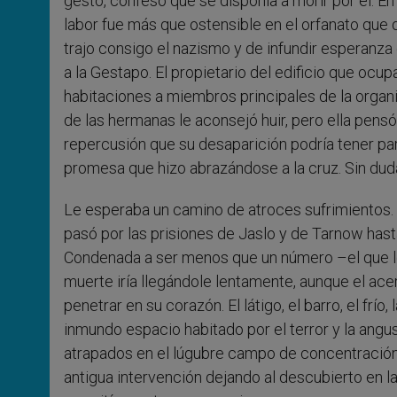
gesto, confesó que se disponía a morir por él. E
labor fue más que ostensible en el orfanato que d
trajo consigo el nazismo y de infundir esperanz
a la Gestapo. El propietario del edificio que ocup
habitaciones a miembros principales de la organi
de las hermanas le aconsejó huir, pero ella pensó
repercusión que su desaparición podría tener par
promesa que hizo abrazándose a la cruz. Sin duda
Le esperaba un camino de atroces sufrimientos.
pasó por las prisiones de Jaslo y de Tarnow hast
Condenada a ser menos que un número –el que le 
muerte iría llegándole lentamente, aunque el ac
penetrar en su corazón. El látigo, el barro, el fr
inmundo espacio habitado por el terror y la ang
atrapados en el lúgubre campo de concentración. Co
antigua intervención dejando al descubierto en la