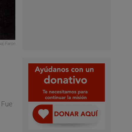
na) Faron
. Fue