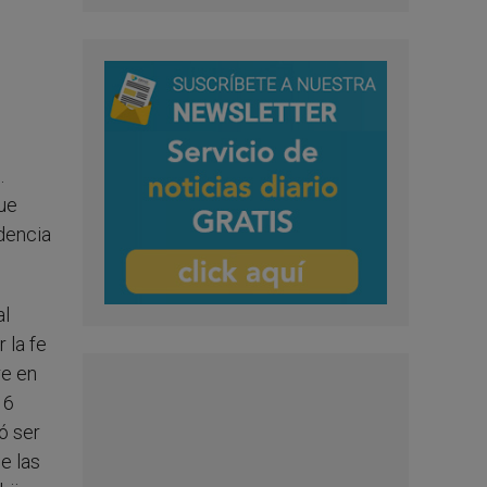
.
que
dencia
al
 la fe
re en
16
ó ser
e las