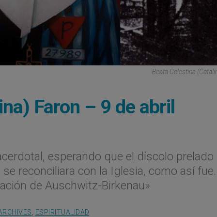
Beata Celestina (Catali
ina) Faron – 9 de abril
acerdotal, esperando que el díscolo prelado
e reconciliara con la Iglesia, como así fue
ación de Auschwitz-Birkenau»
ARCHIVES
,
ESPIRITUALIDAD