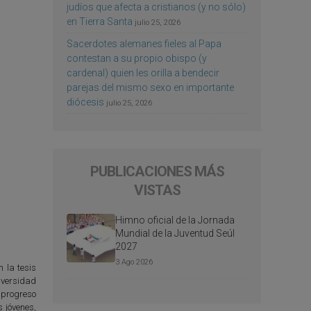
judíos que afecta a cristianos (y no sólo)
en Tierra Santa
julio 25, 2026
Sacerdotes alemanes fieles al Papa
contestan a su propio obispo (y
cardenal) quien les orilla a bendecir
parejas del mismo sexo en importante
diócesis
julio 25, 2026
PUBLICACIONES MÁS
VISTAS
Himno oficial de la Jornada
Mundial de la Juventud Seúl
2027
3 Ago 2026
 la tesis
iversidad
 progreso
s jóvenes,