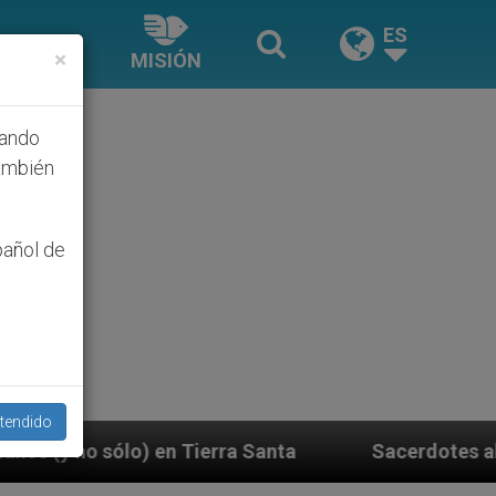
ES
×
MISIÓN
hando
ambién
pañol de
tendido
nta
Sacerdotes alemanes fieles al Papa contesta