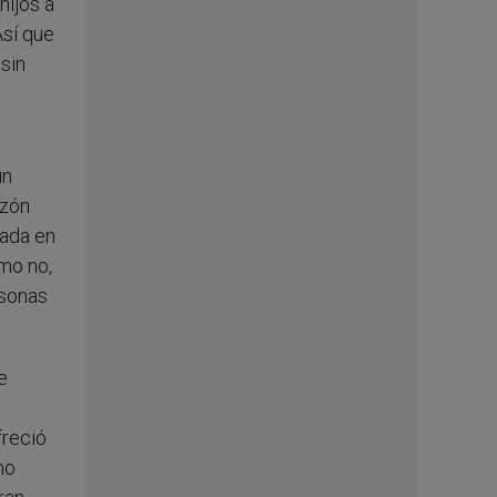
hijos a
Así que
 sin
un
azón
tada en
ómo no,
rsonas
e
freció
mo