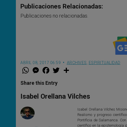
Publicaciones Relacionadas:
Publicaciones no relacionadas.
ABRIL 08, 2017 06:59
ARCHIVES
,
ESPIRITUALIDAD
W
M
F
T
S
h
e
a
w
h
a
s
c
i
a
t
s
e
t
r
Share this Entry
s
e
b
t
e
A
n
o
e
p
g
o
r
Isabel Orellana Vilches
p
e
k
r
Isabel Orellana Vilches Mision
Realismo y progreso científi
Pontificia de Salamanca. Con
científico en la epistemología