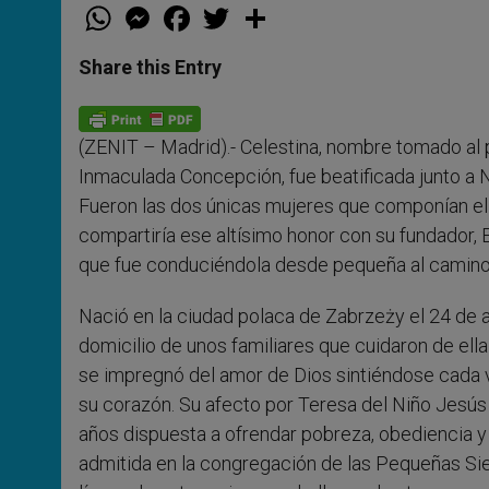
W
M
F
T
S
h
e
a
w
h
a
s
c
i
a
t
s
e
t
r
Share this Entry
s
e
b
t
e
A
n
o
e
p
g
o
r
p
e
k
(ZENIT – Madrid).- Celestina, nombre tomado al 
r
Inmaculada Concepción, fue beatificada junto a Na
Fueron las dos únicas mujeres que componían el gr
compartiría ese altísimo honor con su fundador,
que fue conduciéndola desde pequeña al camino 
Nació en la ciudad polaca de Zabrzeży el 24 de ab
domicilio de unos familiares que cuidaron de ell
se impregnó del amor de Dios sintiéndose cada 
su corazón. Su afecto por Teresa del Niño Jesús i
años dispuesta a ofrendar pobreza, obediencia y 
admitida en la congregación de las Pequeñas Sier