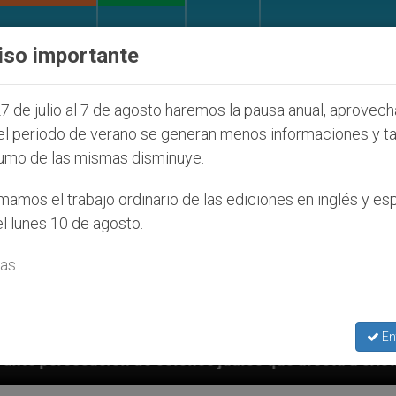
IGLESIA Y MUNDO
DOCUMENTOS
DONATIVOS
iso importante
7 de julio al 7 de agosto haremos la pausa anual, aprovec
el periodo de verano se generan menos informaciones y t
umo de las mismas disminuye.
amos el trabajo ordinario de las ediciones en inglés y es
l lunes 10 de agosto.
as.
En
díos que afecta a cristianos (y no sólo) en Tierra Sa