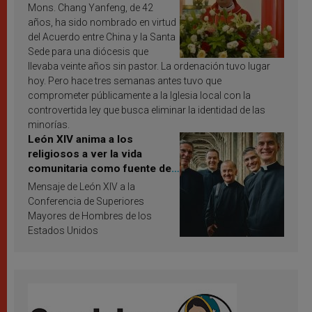
Mons. Chang Yanfeng, de 42
años, ha sido nombrado en virtud
del Acuerdo entre China y la Santa
Sede para una diócesis que
llevaba veinte años sin pastor. La ordenación tuvo lugar
hoy. Pero hace tres semanas antes tuvo que
comprometer públicamente a la Iglesia local con la
controvertida ley que busca eliminar la identidad de las
minorías.
León XIV anima a los
religiosos a ver la vida
comunitaria como fuente de
inspiración y santificación
Mensaje de León XIV a la
Conferencia de Superiores
Mayores de Hombres de los
Estados Unidos