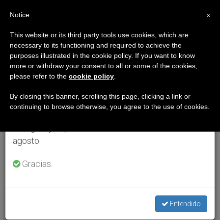
ES
Notice
×
x
Aviso importante
This website or its third party tools use cookies, which are
necessary to its functioning and required to achieve the
Del 27 de julio al 7 de agosto haremos la pausa
purposes illustrated in the cookie policy. If you want to know
anual, aprovechando que en el periodo de verano
more or withdraw your consent to all or some of the cookies,
please refer to the
cookie policy
.
se generan menos informaciones y también el
consumo de las mismas disminuye.
By closing this banner, scrolling this page, clicking a link or
continuing to browse otherwise, you agree to the use of cookies.
Retomamos el trabajo ordinario de las ediciones
en inglés y español de ZENIT el lunes 10 de
agosto.
Gracias.
Entendido