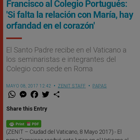
Francisco al Colegio Portugués:
'Si falta la relación con María, hay
orfandad en el corazón'
El Santo Padre recibe en el Vaticano a
los seminaristas e integrantes del
Colegio con sede en Roma
MAYO 08, 2017 12:42
ZENIT STAFF
PAPAS
W
M
F
T
S
h
e
a
w
h
a
s
c
i
a
t
s
e
t
r
Share this Entry
s
e
b
t
e
A
n
o
e
p
g
o
r
p
e
k
r
(ZENIT – Ciudad del Vaticano, 8 Mayo 2017).- El