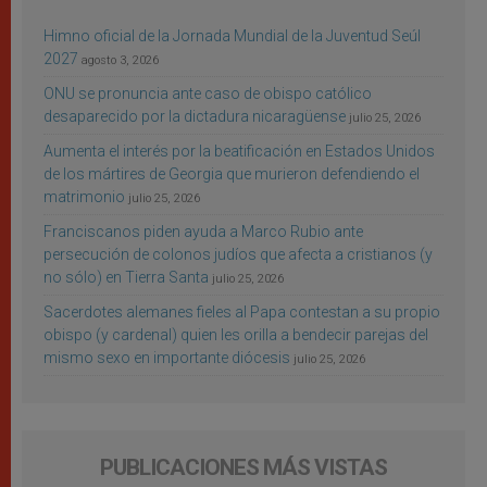
Himno oficial de la Jornada Mundial de la Juventud Seúl
2027
agosto 3, 2026
ONU se pronuncia ante caso de obispo católico
desaparecido por la dictadura nicaragüense
julio 25, 2026
Aumenta el interés por la beatificación en Estados Unidos
de los mártires de Georgia que murieron defendiendo el
matrimonio
julio 25, 2026
Franciscanos piden ayuda a Marco Rubio ante
persecución de colonos judíos que afecta a cristianos (y
no sólo) en Tierra Santa
julio 25, 2026
Sacerdotes alemanes fieles al Papa contestan a su propio
obispo (y cardenal) quien les orilla a bendecir parejas del
mismo sexo en importante diócesis
julio 25, 2026
PUBLICACIONES MÁS VISTAS