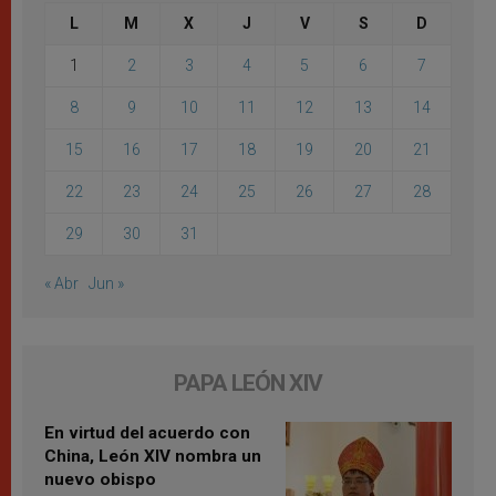
L
M
X
J
V
S
D
1
2
3
4
5
6
7
8
9
10
11
12
13
14
15
16
17
18
19
20
21
22
23
24
25
26
27
28
29
30
31
« Abr
Jun »
PAPA LEÓN XIV
En virtud del acuerdo con
China, León XIV nombra un
nuevo obispo