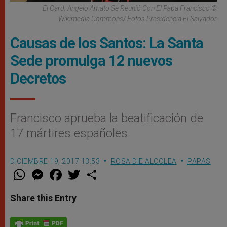
El Card. Angelo Amato Se Reunió Con El Papa Francisco ©
Wikimedia Commons/ Fotos Presidencia El Salvador
Causas de los Santos: La Santa
Sede promulga 12 nuevos
Decretos
Francisco aprueba la beatificación de
17 mártires españoles
DICIEMBRE 19, 2017 13:53
ROSA DIE ALCOLEA
PAPAS
W
M
F
T
S
h
e
a
w
h
a
s
c
i
a
t
s
e
t
r
Share this Entry
s
e
b
t
e
A
n
o
e
p
g
o
r