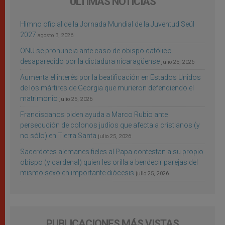
ÚLTIMAS NOTICIAS
Himno oficial de la Jornada Mundial de la Juventud Seúl
2027
agosto 3, 2026
ONU se pronuncia ante caso de obispo católico
desaparecido por la dictadura nicaragüense
julio 25, 2026
Aumenta el interés por la beatificación en Estados Unidos
de los mártires de Georgia que murieron defendiendo el
matrimonio
julio 25, 2026
Franciscanos piden ayuda a Marco Rubio ante
persecución de colonos judíos que afecta a cristianos (y
no sólo) en Tierra Santa
julio 25, 2026
Sacerdotes alemanes fieles al Papa contestan a su propio
obispo (y cardenal) quien les orilla a bendecir parejas del
mismo sexo en importante diócesis
julio 25, 2026
PUBLICACIONES MÁS VISTAS