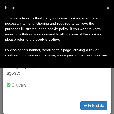
ES
Notice
×
x
Aviso importante
This website or its third party tools use cookies, which are
necessary to its functioning and required to achieve the
Del 27 de julio al 7 de agosto haremos la pausa
purposes illustrated in the cookie policy. If you want to know
anual, aprovechando que en el periodo de verano
more or withdraw your consent to all or some of the cookies,
please refer to the
cookie policy
.
se generan menos informaciones y también el
consumo de las mismas disminuye.
By closing this banner, scrolling this page, clicking a link or
continuing to browse otherwise, you agree to the use of cookies.
Retomamos el trabajo ordinario de las ediciones
en inglés y español de ZENIT el lunes 10 de
agosto.
Gracias.
Entendido