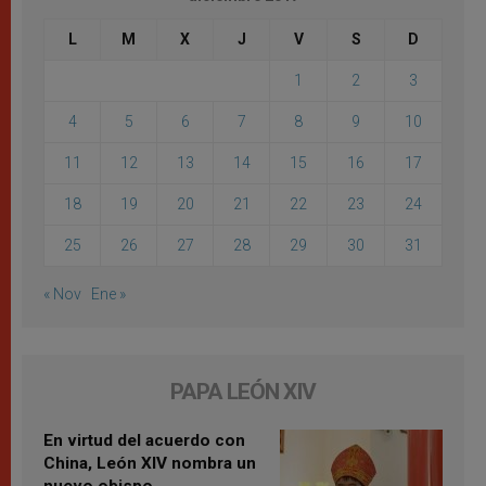
L
M
X
J
V
S
D
1
2
3
4
5
6
7
8
9
10
11
12
13
14
15
16
17
18
19
20
21
22
23
24
25
26
27
28
29
30
31
« Nov
Ene »
PAPA LEÓN XIV
En virtud del acuerdo con
China, León XIV nombra un