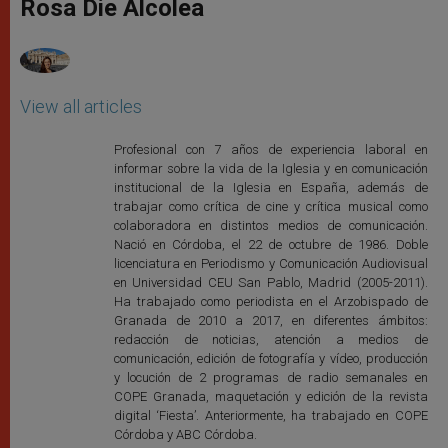
p
g
o
r
Rosa Die Alcolea
p
e
k
r
View all articles
Profesional con 7 años de experiencia laboral en
informar sobre la vida de la Iglesia y en comunicación
institucional de la Iglesia en España, además de
trabajar como crítica de cine y crítica musical como
colaboradora en distintos medios de comunicación.
Nació en Córdoba, el 22 de octubre de 1986. Doble
licenciatura en Periodismo y Comunicación Audiovisual
en Universidad CEU San Pablo, Madrid (2005-2011).
Ha trabajado como periodista en el Arzobispado de
Granada de 2010 a 2017, en diferentes ámbitos:
redacción de noticias, atención a medios de
comunicación, edición de fotografía y vídeo, producción
y locución de 2 programas de radio semanales en
COPE Granada, maquetación y edición de la revista
digital ‘Fiesta’. Anteriormente, ha trabajado en COPE
Córdoba y ABC Córdoba.