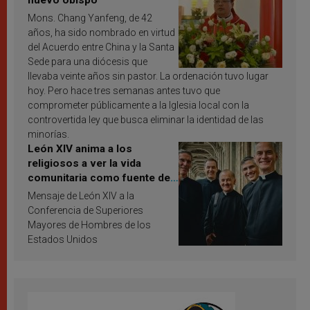
nuevo obispo
Mons. Chang Yanfeng, de 42
años, ha sido nombrado en virtud
del Acuerdo entre China y la Santa
Sede para una diócesis que
llevaba veinte años sin pastor. La ordenación tuvo lugar
hoy. Pero hace tres semanas antes tuvo que
comprometer públicamente a la Iglesia local con la
controvertida ley que busca eliminar la identidad de las
minorías.
León XIV anima a los
religiosos a ver la vida
comunitaria como fuente de
inspiración y santificación
Mensaje de León XIV a la
Conferencia de Superiores
Mayores de Hombres de los
Estados Unidos