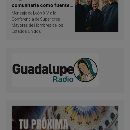
comunitaria como fuente
de inspiración y
Mensaje de León XIV a la
santificación
Conferencia de Superiores
Mayores de Hombres de los
Estados Unidos