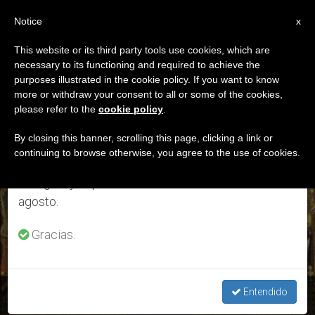
ES
Notice
×
x
Aviso importante
This website or its third party tools use cookies, which are
necessary to its functioning and required to achieve the
Del 27 de julio al 7 de agosto haremos la pausa
DÍA
purposes illustrated in the cookie policy. If you want to know
anual, aprovechando que en el periodo de verano
Diciembre 19th, 2017
more or withdraw your consent to all or some of the cookies,
please refer to the
cookie policy
.
se generan menos informaciones y también el
consumo de las mismas disminuye.
By closing this banner, scrolling this page, clicking a link or
continuing to browse otherwise, you agree to the use of cookies.
ÚLTIMAS NOTICIAS
Retomamos el trabajo ordinario de las ediciones
en inglés y español de ZENIT el lunes 10 de
agosto.
Gracias.
Entendido
Santo Domingo de Silos, 20 de diciembre