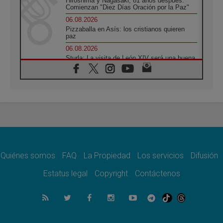
Hiroshima y Nagasaki, 81 años después.
Comienzan "Diez Días Oración por la Paz"
06.08.2026
Pizzaballa en Asís: los cristianos quieren
paz
06.08.2026
Sturla: La visita de León XIV será una buena
noticia para todo el Uruguay
06.08.2026
León XIV: La revolución del Evangelio
derriba los muros que separan
06.08.2026
La Iglesia en Ceuta: caridad y esperanza
frente al drama migratorio
06.08.2026
La visita del Papa a Perú será un tiempo de
gracia reconciliación y esperanza
Quiénes somos
FAQ
La Propiedad
Los servicios
Difusión
06.08.2026
Estatus legal
Copyright
Contáctenos
Cardenal Rossi: "La llegada del Papa León a
Argentina es un homenaje a Francisco"
06.08.2026
En Asís, León XIV invita a los jóvenes a
«construir la civilización del amor»
05.08.2026