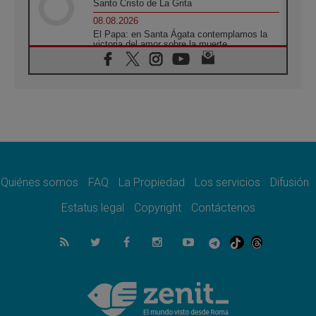
Santo Cristo de La Grita
08.08.2026
El Papa: en Santa Ágata contemplamos la
victoria del amor sobre la muerte
08.08.2026
León XIV visitará el Santuario de la Madre
del Buen Consejo de Genazzano
07.08.2026
Filipinas: el Vicariato Apostólico de Calapán
se convierte en diócesis
07.08.2026
Honduras: Los desplazados invisibles de una
crisis olvidada
Quiénes somos
FAQ
La Propiedad
Los servicios
Difusión
07.08.2026
Bokalic: "En Argentina el Papa León señalará
Estatus legal
Copyright
Contáctenos
el compromiso del cristiano"
07.08.2026
La matanza de niños en Gaza no cesa: 300
muertos en 300 días
07.08.2026
Tagle: La guerra desfigura el mundo, solo la
revelación de Dios lo transfigura