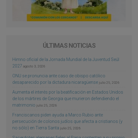
ÚLTIMAS NOTICIAS
Himno oficial de la Jornada Mundial de la Juventud Seúl
2027
agosto 3, 2026
ONU se pronuncia ante caso de obispo católico
desaparecido por la dictadura nicaragüense
julio 25, 2026
Aumenta el interés por la beatificación en Estados Unidos
de los mártires de Georgia que murieron defendiendo el
matrimonio
julio 25, 2026
Franciscanos piden ayuda a Marco Rubio ante
persecución de colonos judíos que afecta a cristianos (y
no sólo) en Tierra Santa
julio 25, 2026
Sacerdotes alemanes fieles al Papa contestan a su propio