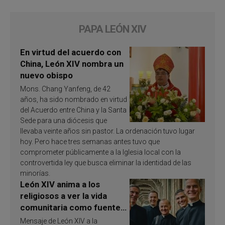
PAPA LEÓN XIV
En virtud del acuerdo con
China, León XIV nombra un
nuevo obispo
Mons. Chang Yanfeng, de 42
años, ha sido nombrado en virtud
del Acuerdo entre China y la Santa
Sede para una diócesis que
llevaba veinte años sin pastor. La ordenación tuvo lugar
hoy. Pero hace tres semanas antes tuvo que
comprometer públicamente a la Iglesia local con la
controvertida ley que busca eliminar la identidad de las
minorías.
León XIV anima a los
religiosos a ver la vida
comunitaria como fuente
de inspiración y
Mensaje de León XIV a la