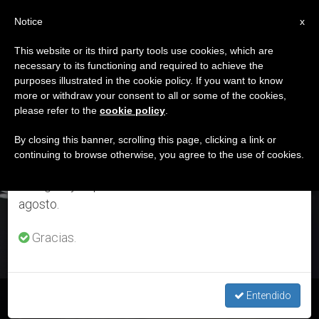
ES
Notice
×
x
Aviso importante
This website or its third party tools use cookies, which are
necessary to its functioning and required to achieve the
Del 27 de julio al 7 de agosto haremos la pausa
DÍA
purposes illustrated in the cookie policy. If you want to know
anual, aprovechando que en el periodo de verano
Diciembre 13th, 2017
more or withdraw your consent to all or some of the cookies,
please refer to the
cookie policy
.
se generan menos informaciones y también el
consumo de las mismas disminuye.
By closing this banner, scrolling this page, clicking a link or
continuing to browse otherwise, you agree to the use of cookies.
ÚLTIMAS NOTICIAS
Retomamos el trabajo ordinario de las ediciones
en inglés y español de ZENIT el lunes 10 de
agosto.
Gracias.
Entendido
San Juan de la Cruz, 14 de diciembre