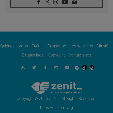
08.08.2026
León XIV visitará el Santuario de la Madre
del Buen Consejo de Genazzano
07.08.2026
Filipinas: el Vicariato Apostólico de Calapán
se convierte en diócesis
07.08.2026
Honduras: Los desplazados invisibles de una
crisis olvidada
Quiénes somos
FAQ
La Propiedad
Los servicios
Difusión
07.08.2026
Bokalic: "En Argentina el Papa León señalará
Estatus legal
Copyright
Contáctenos
el compromiso del cristiano"
07.08.2026
La matanza de niños en Gaza no cesa: 300
muertos en 300 días
07.08.2026
Tagle: La guerra desfigura el mundo, solo la
revelación de Dios lo transfigura
Copyright © 2026 ZENIT. All Rights Reserved.
https://es.zenit.org