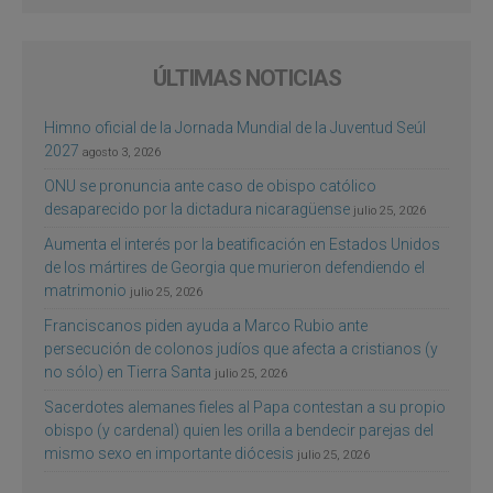
ÚLTIMAS NOTICIAS
Himno oficial de la Jornada Mundial de la Juventud Seúl
2027
agosto 3, 2026
ONU se pronuncia ante caso de obispo católico
desaparecido por la dictadura nicaragüense
julio 25, 2026
Aumenta el interés por la beatificación en Estados Unidos
de los mártires de Georgia que murieron defendiendo el
matrimonio
julio 25, 2026
Franciscanos piden ayuda a Marco Rubio ante
persecución de colonos judíos que afecta a cristianos (y
no sólo) en Tierra Santa
julio 25, 2026
Sacerdotes alemanes fieles al Papa contestan a su propio
obispo (y cardenal) quien les orilla a bendecir parejas del
mismo sexo en importante diócesis
julio 25, 2026