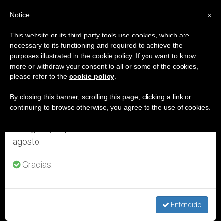
ES
Notice
×
x
Aviso importante
This website or its third party tools use cookies, which are
necessary to its functioning and required to achieve the
Del 27 de julio al 7 de agosto haremos la pausa
DÍA
purposes illustrated in the cookie policy. If you want to know
anual, aprovechando que en el periodo de verano
Diciembre 20th, 2017
more or withdraw your consent to all or some of the cookies,
please refer to the
cookie policy
.
se generan menos informaciones y también el
consumo de las mismas disminuye.
By closing this banner, scrolling this page, clicking a link or
continuing to browse otherwise, you agree to the use of cookies.
ÚLTIMAS NOTICIAS
Retomamos el trabajo ordinario de las ediciones
en inglés y español de ZENIT el lunes 10 de
agosto.
Gracias.
Entendido