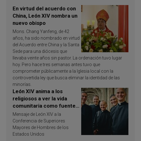
En virtud del acuerdo con
China, León XIV nombra un
nuevo obispo
Mons. Chang Yanfeng, de 42
años, ha sido nombrado en virtud
del Acuerdo entre China y la Santa
Sede para una diócesis que
llevaba veinte años sin pastor. La ordenación tuvo lugar
hoy. Pero hace tres semanas antes tuvo que
comprometer públicamente a la Iglesia local con la
controvertida ley que busca eliminar la identidad de las
minorías.
León XIV anima a los
religiosos a ver la vida
comunitaria como fuente
de inspiración y
Mensaje de León XIV a la
santificación
Conferencia de Superiores
Mayores de Hombres de los
Estados Unidos