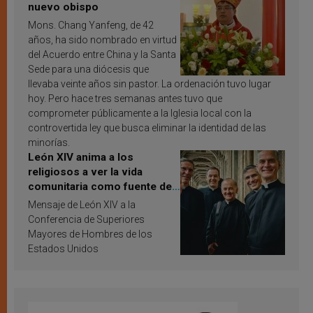
nuevo obispo
Mons. Chang Yanfeng, de 42
años, ha sido nombrado en virtud
del Acuerdo entre China y la Santa
Sede para una diócesis que
llevaba veinte años sin pastor. La ordenación tuvo lugar
hoy. Pero hace tres semanas antes tuvo que
comprometer públicamente a la Iglesia local con la
controvertida ley que busca eliminar la identidad de las
minorías.
León XIV anima a los
religiosos a ver la vida
comunitaria como fuente de
inspiración y santificación
Mensaje de León XIV a la
Conferencia de Superiores
Mayores de Hombres de los
Estados Unidos