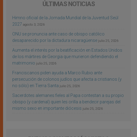
ÚLTIMAS NOTICIAS
Himno oficial de la Jornada Mundial de la Juventud Seúl
2027
agosto 3, 2026
ONU se pronuncia ante caso de obispo católico
desaparecido por la dictadura nicaragüense
julio 25, 2026
Aumenta el interés por la beatificación en Estados Unidos
de los mártires de Georgia que murieron defendiendo el
matrimonio
julio 25, 2026
Franciscanos piden ayuda a Marco Rubio ante
persecución de colonos judíos que afecta a cristianos (y
no sólo) en Tierra Santa
julio 25, 2026
Sacerdotes alemanes fieles al Papa contestan a su propio
obispo (y cardenal) quien les orilla a bendecir parejas del
mismo sexo en importante diócesis
julio 25, 2026