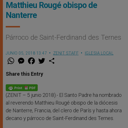
Matthieu Rougé obispo de
Nanterre
Párroco de Saint-Ferdinand des Ternes
JUNIO 05, 2018 13:47
ZENIT STAFF
IGLESIA LOCAL
W
M
F
T
S
h
e
a
w
h
a
s
c
i
a
t
s
e
t
r
Share this Entry
s
e
b
t
e
A
n
o
e
p
g
o
r
p
e
k
r
(ZENIT – 5 junio 2018).- El Santo Padre ha nombrado
al reverendo Matthieu Rougé obispo de la diócesis
de Nanterre, Francia, del clero de París y hasta ahora
decano y párroco de Saint-Ferdinand des Ternes.