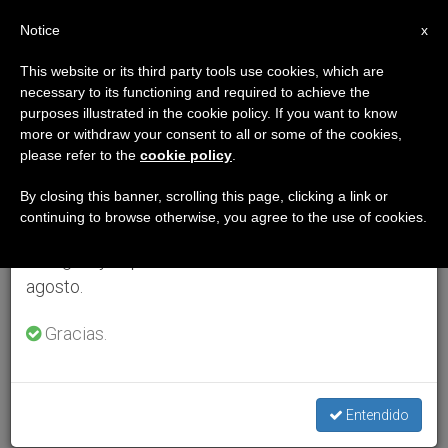
ES
Notice
×
x
Aviso importante
This website or its third party tools use cookies, which are
necessary to its functioning and required to achieve the
Del 27 de julio al 7 de agosto haremos la pausa
purposes illustrated in the cookie policy. If you want to know
anual, aprovechando que en el periodo de verano
more or withdraw your consent to all or some of the cookies,
please refer to the
cookie policy
.
se generan menos informaciones y también el
consumo de las mismas disminuye.
By closing this banner, scrolling this page, clicking a link or
continuing to browse otherwise, you agree to the use of cookies.
Retomamos el trabajo ordinario de las ediciones
en inglés y español de ZENIT el lunes 10 de
agosto.
Gracias.
Entendido