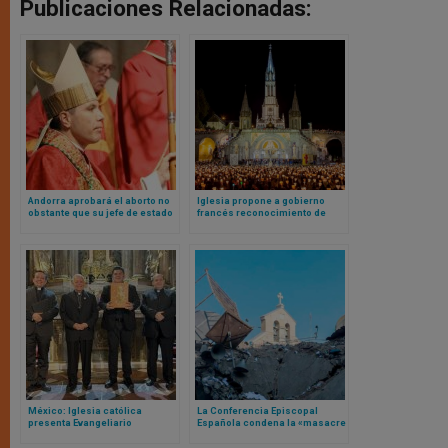
Publicaciones Relacionadas:
Andorra aprobará el aborto no
Iglesia propone a gobierno
obstante que su jefe de estado
francés reconocimiento de
es un obispo católico
procesión de antorchas como
patrimonio inmaterial del país
México: Iglesia católica
La Conferencia Episcopal
presenta Evangeliario
Española condena la «masacre
Dominical y Festivo 2025
en Gaza»