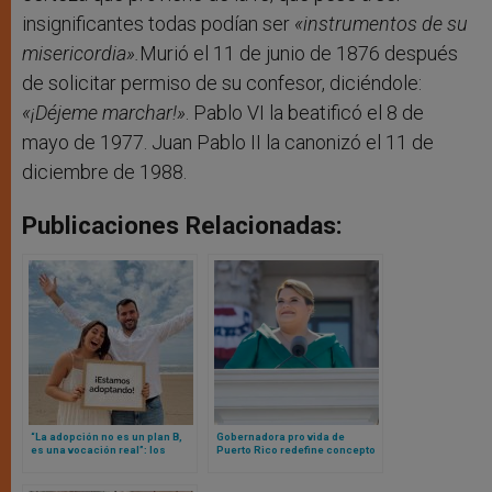
insignificantes todas podían ser
«instrumentos de su
misericordia».
Murió el 11 de junio de 1876 después
de solicitar permiso de su confesor, diciéndole:
«¡Déjeme marchar!»
. Pablo VI la beatificó el 8 de
mayo de 1977. Juan Pablo II la canonizó el 11 de
diciembre de 1988.
Publicaciones Relacionadas:
“La adopción no es un plan B,
Gobernadora pro vida de
es una vocación real”: los
Puerto Rico redefine concepto
jóvenes influencers que
de «ser humano» en derecho
apuestan por la adopción
penal, abriendo nueva etapa en
debate sobre el aborto