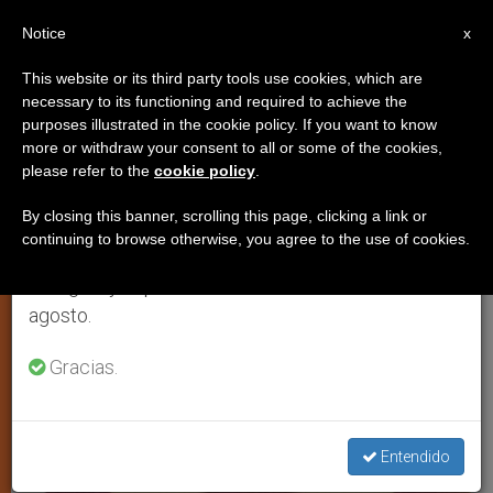
ES
Notice
×
x
Aviso importante
This website or its third party tools use cookies, which are
necessary to its functioning and required to achieve the
Del 27 de julio al 7 de agosto haremos la pausa
TESTIMONIOS
purposes illustrated in the cookie policy. If you want to know
anual, aprovechando que en el periodo de verano
more or withdraw your consent to all or some of the cookies,
please refer to the
cookie policy
.
se generan menos informaciones y también el
consumo de las mismas disminuye.
By closing this banner, scrolling this page, clicking a link or
continuing to browse otherwise, you agree to the use of cookies.
Retomamos el trabajo ordinario de las ediciones
en inglés y español de ZENIT el lunes 10 de
agosto.
Gracias.
Entendido