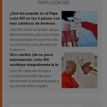
PAPA LEÓN XIV
¿Qué tan popular es el Papa
León XIV en los 6 países con
más católicos de América
Latina en 2026? Publican
León XIV recibe un amplio apoyo
resultados de investigación
latinoamericano, pero sus cifras
de popularidad en su primer año
son inferiores a las del debut de
Francisco
Otro cambio (de no poca
importancia): León XIV
sustituye integralmente la ley
vaticana de Papa Francisco
León XIV reescribe la lógica
constitucional del Vaticano,
devolviendo la soberanía papal a
sus fundamentos legales