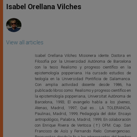
p
g
o
r
Isabel Orellana Vilches
p
e
k
r
View all articles
Isabel Orellana Vilches Misionera idente. Doctora en
Filosofía por la Universidad Autónoma de Barcelona
con la tesis Realismo y progreso científico en la
epistemología popperiana. Ha cursado estudios de
teología en la Universidad Pontificia de Salamanca.
Con amplia actividad docente desde 1986, ha
publicado libros como: Realismo y progreso científico en
la epistemología popperiana, Universitat Autònoma de
Barcelona, 1993; El evangelio habla a los jóvenes,
Atenas, Madrid, 1997; Qué es... LA TOLERANCIA,
Paulinas, Madrid, 1999; Pedagogía del dolor. Ensayo
antropológico, Palabra, Madrid, 1999; En colaboración
con Enrique Rivera de Ventosa (†) OFM. Cap. San
Francisco de Asís y Fernando Rielo: Convergencias.
Respuestas desde la fe a los interrogantes del hombre