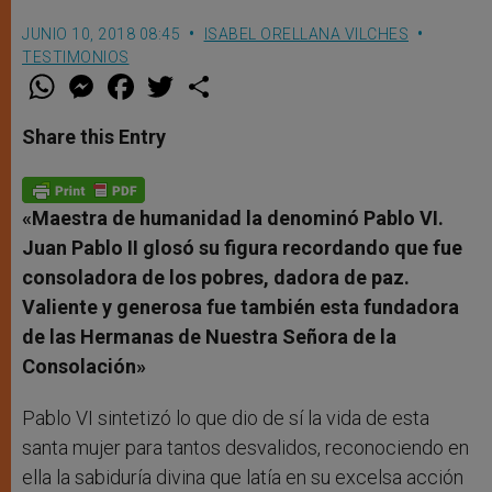
JUNIO 10, 2018 08:45
ISABEL ORELLANA VILCHES
TESTIMONIOS
W
M
F
T
S
h
e
a
w
h
a
s
c
i
a
t
s
e
t
r
Share this Entry
s
e
b
t
e
A
n
o
e
p
g
o
r
p
e
k
r
«Maestra de humanidad la denominó Pablo VI.
Juan Pablo II glosó su figura recordando que fue
consoladora de los pobres, dadora de paz.
Valiente y generosa fue también esta fundadora
de las Hermanas de Nuestra Señora de la
Consolación»
Pablo VI sintetizó lo que dio de sí la vida de esta
santa mujer para tantos desvalidos, reconociendo en
ella la sabiduría divina que latía en su excelsa acción