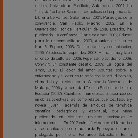
de hoy, Universidad Pontificia, Salamanca, 2001; La
"mirada" del cine. Recursos didácticos del séptimo arte.
Librería Cervantes, Salamanca, 2001; Paradojas de la
convivencia, San Pablo, Madrid, 2002; En la
Universidad Técnica Particular de Loja, Ecuador, ha
publicado: La confianza. El arte de amar, 2002; Educar
para la responsabilidad, 2003; Apuntes de ética en
Karl R. Popper, 2003; De soledades y comunicación,
2005; Yo educo; tú respondes, 2008; Humanismo y fe en
un crisol de culturas, 2008; Repensar lo cotidiano, 2008;
Convivir: un constante desafío, 2009; La lógica del
amor, 2010; El dolor del amor. Apuntes sobre la
enfermedad y el dolor en relación con la virtud heroica,
el martirio y la vida santa. Seminario Diocesano de
Málaga, 2006 y Universidad Técnica Particular de Loja,
Ecuador (2007). Cuenta con numerosas colaboraciones
en obras colectivas, así como relatos, cuentos, fábula y
novela juvenil, además de artículos de temática
científica, pedagógica y espiritual, que viene
publicando en distintas revistas nacionales e
internacionales. En 2012 culminó el santoral Llamados
a ser santos y poco más tarde Epopeyas de amor
prologado por mons. Fernando Sebastián. Es la