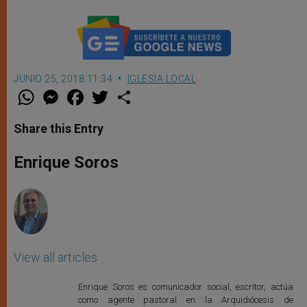
JUNIO 25, 2018 11:34
IGLESIA LOCAL
W
M
F
T
S
h
e
a
w
h
a
s
c
i
a
t
s
e
t
r
Share this Entry
s
e
b
t
e
A
n
o
e
p
g
o
r
Enrique Soros
p
e
k
r
View all articles
Enrique Soros es comunicador social, escritor, actúa
como agente pastoral en la Arquidiócesis de