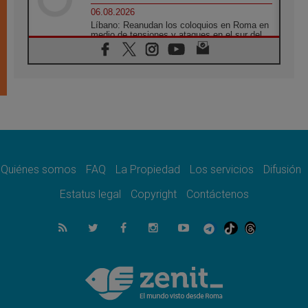
06.08.2026
Líbano: Reanudan los coloquios en Roma en
medio de tensiones y ataques en el sur del
país
06.08.2026
Hiroshima y Nagasaki, 81 años después.
Comienzan "Diez Días Oración por la Paz"
06.08.2026
Pizzaballa en Asís: los cristianos quieren
paz
06.08.2026
Sturla: La visita de León XIV será una buena
noticia para todo el Uruguay
Quiénes somos
FAQ
La Propiedad
Los servicios
Difusión
06.08.2026
Estatus legal
Copyright
Contáctenos
León XIV: La revolución del Evangelio
derriba los muros que separan
06.08.2026
La Iglesia en Ceuta: caridad y esperanza
frente al drama migratorio
06.08.2026
La visita del Papa a Perú será un tiempo de
gracia reconciliación y esperanza