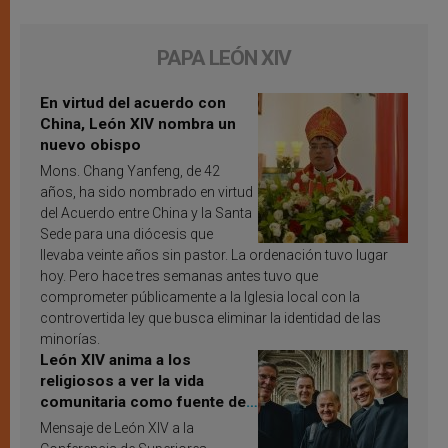
PAPA LEÓN XIV
En virtud del acuerdo con
China, León XIV nombra un
nuevo obispo
Mons. Chang Yanfeng, de 42
años, ha sido nombrado en virtud
del Acuerdo entre China y la Santa
Sede para una diócesis que
llevaba veinte años sin pastor. La ordenación tuvo lugar
hoy. Pero hace tres semanas antes tuvo que
comprometer públicamente a la Iglesia local con la
controvertida ley que busca eliminar la identidad de las
minorías.
León XIV anima a los
religiosos a ver la vida
comunitaria como fuente de
inspiración y santificación
Mensaje de León XIV a la