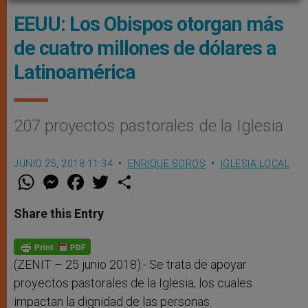
EEUU: Los Obispos otorgan más
de cuatro millones de dólares a
Latinoamérica
207 proyectos pastorales de la Iglesia
JUNIO 25, 2018 11:34
ENRIQUE SOROS
IGLESIA LOCAL
W
M
F
T
S
h
e
a
w
h
a
s
c
i
a
t
s
e
t
r
Share this Entry
s
e
b
t
e
A
n
o
e
p
g
o
r
p
e
k
r
(ZENIT – 25 junio 2018).- Se trata de apoyar
proyectos pastorales de la Iglesia, los cuales
impactan la dignidad de las personas.