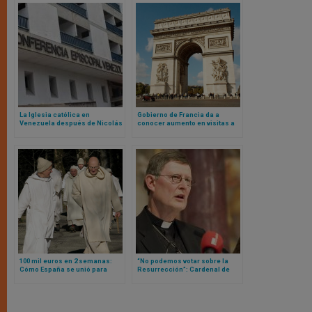
La Iglesia católica en
Gobierno de Francia da a
Venezuela después de Nicolás
conocer aumento en visitas a
Maduro
catedrales católicas: estas
son las más visitadas
100 mil euros en 2 semanas:
“No podemos votar sobre la
Cómo España se unió para
Resurrección”: Cardenal de
calentar sus monasterios
Colonia se ausenta en reunión
de Camino Sinodal Alemán y lo
da por terminado