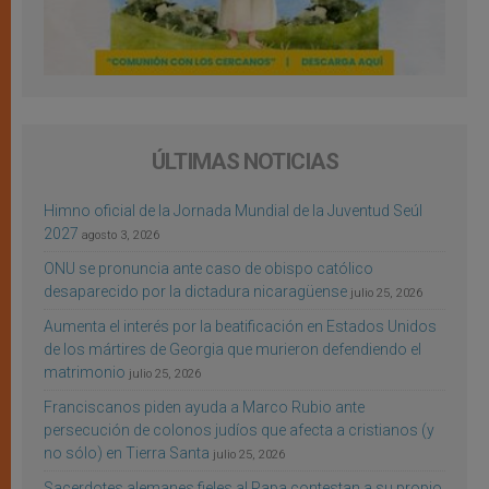
ÚLTIMAS NOTICIAS
Himno oficial de la Jornada Mundial de la Juventud Seúl
2027
agosto 3, 2026
ONU se pronuncia ante caso de obispo católico
desaparecido por la dictadura nicaragüense
julio 25, 2026
Aumenta el interés por la beatificación en Estados Unidos
de los mártires de Georgia que murieron defendiendo el
matrimonio
julio 25, 2026
Franciscanos piden ayuda a Marco Rubio ante
persecución de colonos judíos que afecta a cristianos (y
no sólo) en Tierra Santa
julio 25, 2026
Sacerdotes alemanes fieles al Papa contestan a su propio