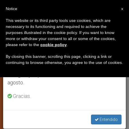
ES
Notice
×
x
Aviso importante
This website or its third party tools use cookies, which are
necessary to its functioning and required to achieve the
Del 27 de julio al 7 de agosto haremos la pausa
IGLESIA LOCAL
purposes illustrated in the cookie policy. If you want to know
anual, aprovechando que en el periodo de verano
more or withdraw your consent to all or some of the cookies,
please refer to the
cookie policy
.
se generan menos informaciones y también el
consumo de las mismas disminuye.
By closing this banner, scrolling this page, clicking a link or
continuing to browse otherwise, you agree to the use of cookies.
Retomamos el trabajo ordinario de las ediciones
en inglés y español de ZENIT el lunes 10 de
agosto.
Gracias.
Pastoral De Peregrinaciones, Buenos Aires, Argentina. Foto Archivo,
Entendido
Alusiva. Enrique Soros