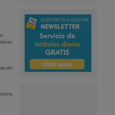
s,
jadores
nas del
ersona,
a