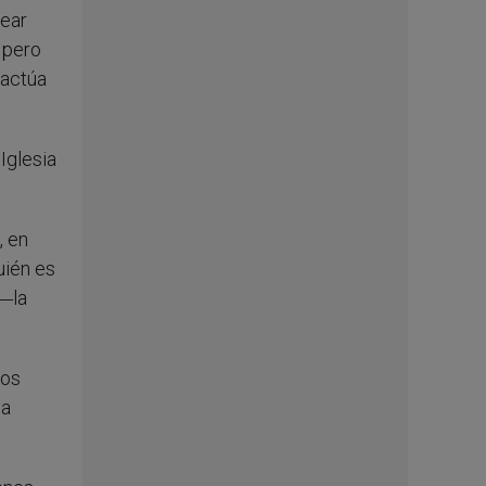
rear
 pero
 actúa
Iglesia
, en
uién es
 ―la
mos
sa