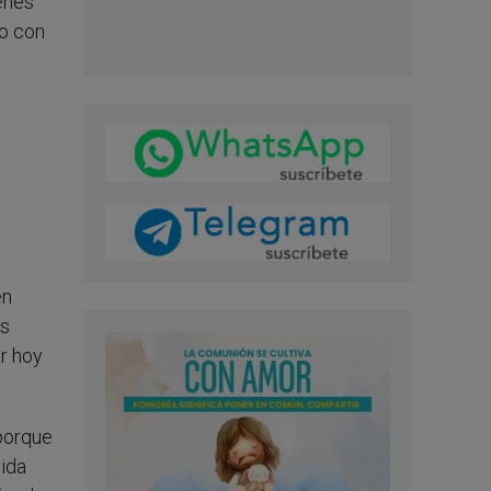
enes
ro con
en
as
r hoy
porque
vida