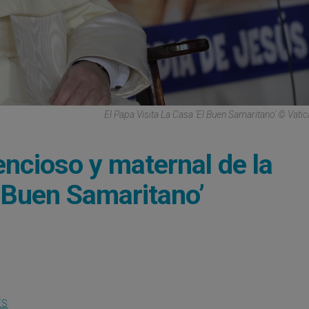
El Papa Visita La Casa 'El Buen Samaritano' © Vati
encioso y maternal de la
El Buen Samaritano’
ES