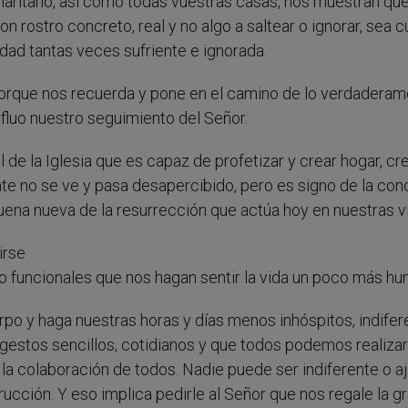
amaritano, así como todas vuestras casas, nos muestran que
n rostro concreto, real y no algo a saltear o ignorar, sea c
idad tantas veces sufriente e ignorada.
orque nos recuerda y pone en el camino de lo verdadera
rfluo nuestro seguimiento del Señor.
l de la Iglesia que es capaz de profetizar y crear hogar, cr
te no se ve y pasa desapercibido, pero es signo de la con
buena nueva de la resurrección que actúa hoy en nuestras v
irse
os o funcionales que nos hagan sentir la vida un poco más h
rpo y haga nuestras horas y días menos inhóspitos, indifer
gestos sencillos, cotidianos y que todos podemos realizar
la colaboración de todos. Nadie puede ser indiferente o aj
ucción. Y eso implica pedirle al Señor que nos regale la g