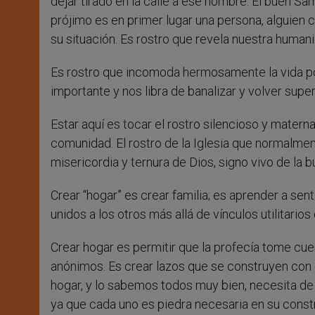
dejar tirado en la calle a ese hombre. El buen S
prójimo es en primer lugar una persona, alguien co
su situación. Es rostro que revela nuestra human
Es rostro que incomoda hermosamente la vida p
importante y nos libra de banalizar y volver supe
Estar aquí es tocar el rostro silencioso y materna
comunidad. El rostro de la Iglesia que normalmen
misericordia y ternura de Dios, signo vivo de la 
Crear “hogar” es crear familia; es aprender a sent
unidos a los otros más allá de vínculos utilitari
Crear hogar es permitir que la profecía tome cue
anónimos. Es crear lazos que se construyen con 
hogar, y lo sabemos todos muy bien, necesita de 
ya que cada uno es piedra necesaria en su constr