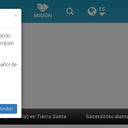
ES
×
MISIÓN
hando
ambién
pañol de
tendido
Sacerdotes alemanes fieles al Papa contestan 