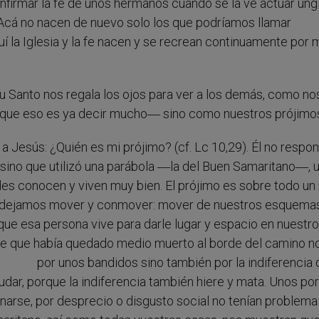
confirmar la fe de unos hermanos cuando se la ve actuar un
 Acá no nacen de nuevo solo los que podríamos llamar
uí la Iglesia y la fe nacen y se recrean continuamente por
 Santo nos regala los ojos para ver a los demás, como no
―que eso es ya decir mucho― sino como nuestros prójimo
a Jesús: ¿Quién es mi prójimo? (cf. Lc 10,29). Él no respo
, sino que utilizó una parábola ―la del Buen Samaritano―, 
des conocen y viven muy bien. El prójimo es sobre todo un 
os dejamos mover y conmover: mover de nuestros esquema
ue esa persona vive para darle lugar y espacio en nuestro
bre que había quedado medio muerto al borde del camino n
por unos bandidos sino también
por la indiferencia
udar, porque la indiferencia también hiere y mata. Unos po
arse, por desprecio o disgusto social no tenían problema