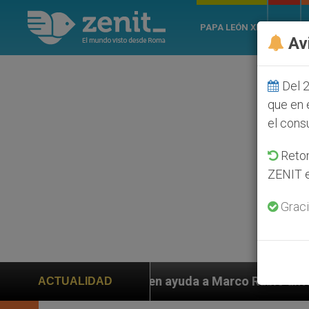
PAPA LEÓN XIV
ROMA
Av
Del 2
que en 
el cons
Retom
ZENIT e
Graci
ayuda a Marco Rubio ante persecución de colonos judío
ACTUALIDAD