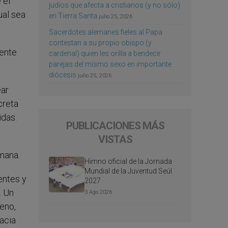
 el
judíos que afecta a cristianos (y no sólo)
ual sea
en Tierra Santa
julio 25, 2026
Sacerdotes alemanes fieles al Papa
contestan a su propio obispo (y
mente
cardenal) quien les orilla a bendecir
parejas del mismo sexo en importante
diócesis
julio 25, 2026
ear
creta
idas.
PUBLICACIONES MÁS
VISTAS
umana.
Himno oficial de la Jornada
Mundial de la Juventud Seúl
entes y
2027
. Un
3 Ago 2026
eno,
racia