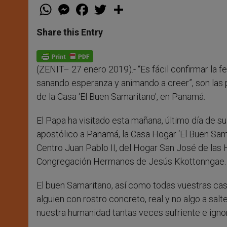
W
M
F
T
S
h
e
a
w
h
a
s
c
i
a
t
s
e
t
r
Share this Entry
s
e
b
t
e
A
n
o
e
p
g
o
r
p
e
k
(ZENIT– 27 enero 2019).- “Es fácil confirmar la 
r
sanando esperanza y animando a creer”, son las 
de la Casa ‘El Buen Samaritano’, en Panamá.
El Papa ha visitado esta mañana, último día de su
apostólico a Panamá, la Casa Hogar ‘El Buen Sa
Centro Juan Pablo II, del Hogar San José de las 
Congregación Hermanos de Jesús Kkottonngae.
El buen Samaritano, así como todas vuestras cas
alguien con rostro concreto, real y no algo a salte
nuestra humanidad tantas veces sufriente e igno