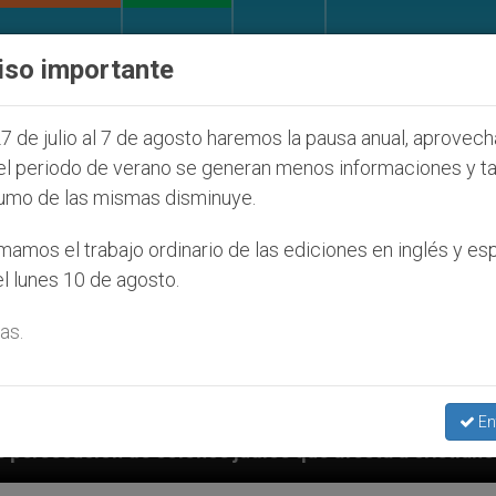
IGLESIA Y MUNDO
DOCUMENTOS
DONATIVOS
iso importante
7 de julio al 7 de agosto haremos la pausa anual, aprovec
el periodo de verano se generan menos informaciones y t
umo de las mismas disminuye.
amos el trabajo ordinario de las ediciones en inglés y es
l lunes 10 de agosto.
as.
En
s que afecta a cristianos (y no sólo) en Tierra Santa