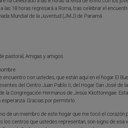
re ha celebrado a las 8 horas la Misa de Envío con los jóv
 a las 18 horas regresará a Roma, tras celebrar el encuent
ornada Mundial de la Juventud (JMJ) de Panamá.
e pastoral, Amigas y amigos:
 nombre
 encuentro con ustedes, que están aquí en el hogar El Bu
sentes del Centro Juan Pablo II, del Hogar San José de l
, de la Congregación Hermanos de Jesús Kkottonngae. Esta
 esperanza. Gracias por permitirlo.
nio de un miembro de este hogar que me tocó el corazón 
dos los centros que ustedes representan, son signo de esa 