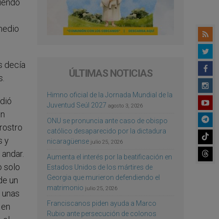
giendo
 medio
s decía
ÚLTIMAS NOTICIAS
s.
Himno oficial de la Jornada Mundial de la
ndió
Juventud Seúl 2027
agosto 3, 2026
un
ONU se pronuncia ante caso de obispo
rostro
católico desaparecido por la dictadura
s y
nicaragüense
julio 25, 2026
 andar.
Aumenta el interés por la beatificación en
o solo
Estados Unidos de los mártires de
Georgia que murieron defendiendo el
 de un
matrimonio
julio 25, 2026
r unas
Franciscanos piden ayuda a Marco
 en
Rubio ante persecución de colonos