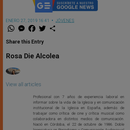
ENERO 27, 2019 16:41
JÓVENES
W
M
F
T
S
h
e
a
w
h
a
s
c
i
a
t
s
e
t
r
Share this Entry
s
e
b
t
e
A
n
o
e
p
g
o
r
Rosa Die Alcolea
p
e
k
r
View all articles
Profesional con 7 años de experiencia laboral en
informar sobre la vida de la Iglesia y en comunicación
institucional de la Iglesia en España, además de
trabajar como crítica de cine y crítica musical como
colaboradora en distintos medios de comunicación.
Nació en Córdoba, el 22 de octubre de 1986. Doble
licenciatura en Periodismo y Comunicación Audiovisual