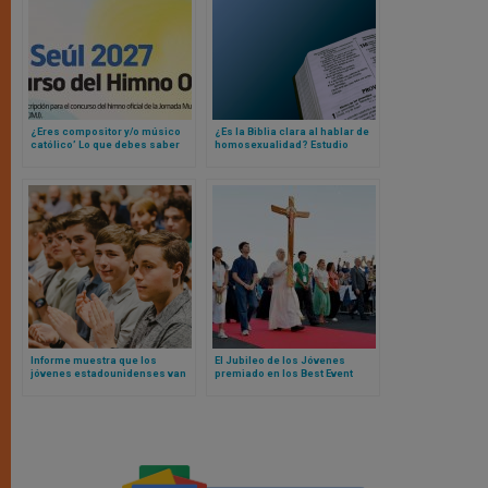
¿Eres compositor y/o músico
¿Es la Biblia clara al hablar de
católico’ Lo que debes saber
homosexualidad? Estudio
sobre el concurso para el
evidencia qué piensan los
himno oficial de la Jornada
creyentes
Mundial de la Juventud de Seúl
Informe muestra que los
El Jubileo de los Jóvenes
jóvenes estadounidenses van
premiado en los Best Event
más a servicios religiosos que
Awards 2025 como evento
sus padres
icónico del año