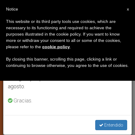
ES
Notice
×
x
Aviso importante
This website or its third party tools use cookies, which are
necessary to its functioning and required to achieve the
Del 27 de julio al 7 de agosto haremos la pausa
JÓVENES
purposes illustrated in the cookie policy. If you want to know
anual, aprovechando que en el periodo de verano
more or withdraw your consent to all or some of the cookies,
please refer to the
cookie policy
.
se generan menos informaciones y también el
consumo de las mismas disminuye.
By closing this banner, scrolling this page, clicking a link or
continuing to browse otherwise, you agree to the use of cookies.
Retomamos el trabajo ordinario de las ediciones
en inglés y español de ZENIT el lunes 10 de
agosto.
Gracias.
Homilía Del Papa En La Misa De Envío JMJ 2019 © Vatican Media
Entendido
Papa Francisco: «No son el futuro