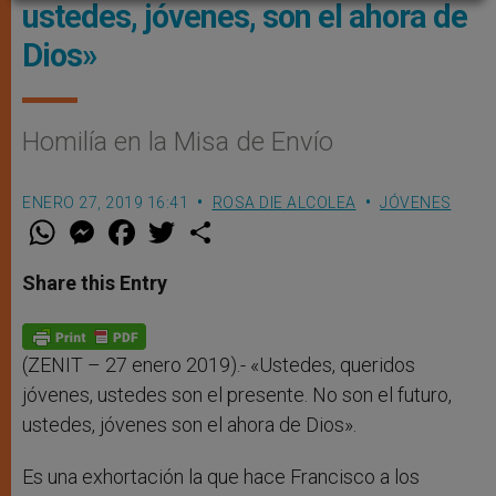
ustedes, jóvenes, son el ahora de
Dios»
Homilía en la Misa de Envío
ENERO 27, 2019 16:41
ROSA DIE ALCOLEA
JÓVENES
W
M
F
T
S
h
e
a
w
h
a
s
c
i
a
t
s
e
t
r
Share this Entry
s
e
b
t
e
A
n
o
e
p
g
o
r
p
e
k
r
(ZENIT – 27 enero 2019).- «Ustedes, queridos
jóvenes, ustedes son el presente. No son el futuro,
ustedes, jóvenes son el ahora de Dios».
Es una exhortación la que hace Francisco a los