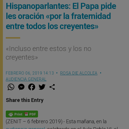
Hispanoparlantes: El Papa pide
les oración «por la fraternidad
entre todos los creyentes»
«Incluso entre estos y los no
creyentes»
FEBRERO 06, 2019 14:13
ROSA DIE ALCOLEA
AUDIENCIA GENERAL
W
M
F
T
S
h
e
a
w
h
a
s
c
i
a
t
s
e
t
r
Share this Entry
s
e
b
t
e
A
n
o
e
p
g
o
r
p
e
k
r
(ZENIT – 6 febrero 2019).- Esta mañana, en la