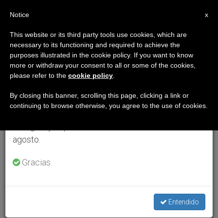
ES
Notice
×
x
Aviso importante
This website or its third party tools use cookies, which are
necessary to its functioning and required to achieve the
Del 27 de julio al 7 de agosto haremos la pausa
purposes illustrated in the cookie policy. If you want to know
anual, aprovechando que en el periodo de verano
more or withdraw your consent to all or some of the cookies,
please refer to the
cookie policy
.
se generan menos informaciones y también el
consumo de las mismas disminuye.
By closing this banner, scrolling this page, clicking a link or
continuing to browse otherwise, you agree to the use of cookies.
Retomamos el trabajo ordinario de las ediciones
en inglés y español de ZENIT el lunes 10 de
agosto.
Gracias.
Entendido