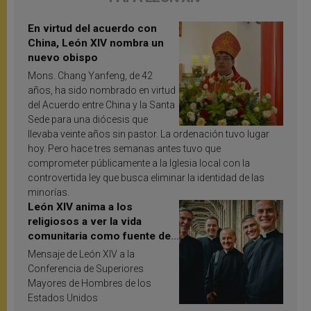
En virtud del acuerdo con
China, León XIV nombra un
nuevo obispo
Mons. Chang Yanfeng, de 42
años, ha sido nombrado en virtud
del Acuerdo entre China y la Santa
Sede para una diócesis que
llevaba veinte años sin pastor. La ordenación tuvo lugar
hoy. Pero hace tres semanas antes tuvo que
comprometer públicamente a la Iglesia local con la
controvertida ley que busca eliminar la identidad de las
minorías.
León XIV anima a los
religiosos a ver la vida
comunitaria como fuente de
inspiración y santificación
Mensaje de León XIV a la
Conferencia de Superiores
Mayores de Hombres de los
Estados Unidos