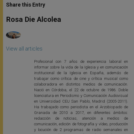
t
s
e
t
r
Share this Entry
s
e
b
t
e
A
n
o
e
p
g
o
r
Rosa Die Alcolea
p
e
k
r
View all articles
Profesional con 7 años de experiencia laboral en
informar sobre la vida de la Iglesia y en comunicación
institucional de la Iglesia en España, además de
trabajar como crítica de cine y crítica musical como
colaboradora en distintos medios de comunicación.
Nació en Córdoba, el 22 de octubre de 1986. Doble
licenciatura en Periodismo y Comunicación Audiovisual
en Universidad CEU San Pablo, Madrid (2005-2011).
Ha trabajado como periodista en el Arzobispado de
Granada de 2010 a 2017, en diferentes ámbitos:
redacción de noticias, atención a medios de
comunicación, edición de fotografía y vídeo, producción
y locución de 2 programas de radio semanales en