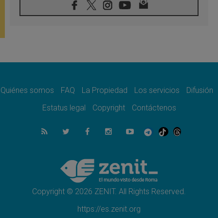
08.08.2026
León XIV visitará el Santuario de la Madre
del Buen Consejo de Genazzano
07.08.2026
Filipinas: el Vicariato Apostólico de Calapán
se convierte en diócesis
07.08.2026
Honduras: Los desplazados invisibles de una
crisis olvidada
Quiénes somos
FAQ
La Propiedad
Los servicios
Difusión
07.08.2026
Bokalic: "En Argentina el Papa León señalará
Estatus legal
Copyright
Contáctenos
el compromiso del cristiano"
07.08.2026
La matanza de niños en Gaza no cesa: 300
muertos en 300 días
07.08.2026
Tagle: La guerra desfigura el mundo, solo la
revelación de Dios lo transfigura
Copyright © 2026 ZENIT. All Rights Reserved.
https://es.zenit.org