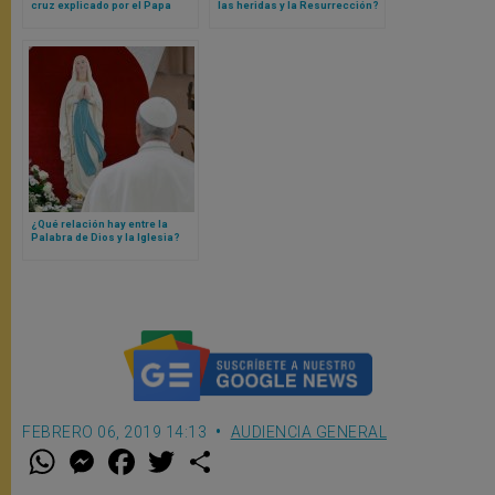
cruz explicado por el Papa
las heridas y la Resurrección?
León XIV
Así lo explica el Papa León XIV
¿Qué relación hay entre la
Palabra de Dios y la Iglesia?
Papa León XIV responde
FEBRERO 06, 2019 14:13
AUDIENCIA GENERAL
W
M
F
T
S
h
e
a
w
h
a
s
c
i
a