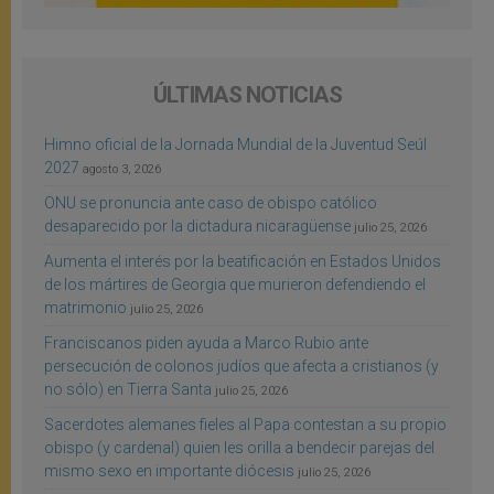
ÚLTIMAS NOTICIAS
Himno oficial de la Jornada Mundial de la Juventud Seúl
2027
agosto 3, 2026
ONU se pronuncia ante caso de obispo católico
desaparecido por la dictadura nicaragüense
julio 25, 2026
Aumenta el interés por la beatificación en Estados Unidos
de los mártires de Georgia que murieron defendiendo el
matrimonio
julio 25, 2026
Franciscanos piden ayuda a Marco Rubio ante
persecución de colonos judíos que afecta a cristianos (y
no sólo) en Tierra Santa
julio 25, 2026
Sacerdotes alemanes fieles al Papa contestan a su propio
obispo (y cardenal) quien les orilla a bendecir parejas del
mismo sexo en importante diócesis
julio 25, 2026