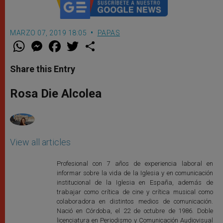
MARZO 07, 2019 18:05
PAPAS
W
M
F
T
S
h
e
a
w
h
a
s
c
i
a
t
s
e
t
r
Share this Entry
s
e
b
t
e
A
n
o
e
p
g
o
r
Rosa Die Alcolea
p
e
k
r
View all articles
Profesional con 7 años de experiencia laboral en
informar sobre la vida de la Iglesia y en comunicación
institucional de la Iglesia en España, además de
trabajar como crítica de cine y crítica musical como
colaboradora en distintos medios de comunicación.
Nació en Córdoba, el 22 de octubre de 1986. Doble
licenciatura en Periodismo y Comunicación Audiovisual