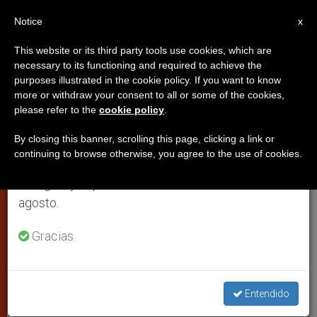
ES
Notice
×
x
Aviso importante
This website or its third party tools use cookies, which are
necessary to its functioning and required to achieve the
Del 27 de julio al 7 de agosto haremos la pausa
PAPAS
purposes illustrated in the cookie policy. If you want to know
anual, aprovechando que en el periodo de verano
more or withdraw your consent to all or some of the cookies,
please refer to the
cookie policy
.
se generan menos informaciones y también el
consumo de las mismas disminuye.
By closing this banner, scrolling this page, clicking a link or
continuing to browse otherwise, you agree to the use of cookies.
Retomamos el trabajo ordinario de las ediciones
en inglés y español de ZENIT el lunes 10 de
agosto.
Gracias.
Eucaristía En Santa Marta, 7 Marzo 2019 © Vatican Media
Entendido
Santa Marta: El Papa llama a