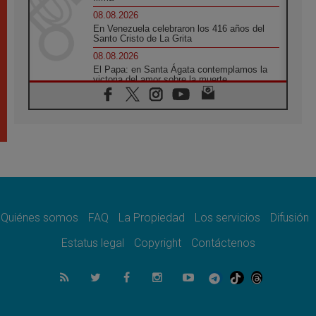
08.08.2026
En Venezuela celebraron los 416 años del
Santo Cristo de La Grita
08.08.2026
El Papa: en Santa Ágata contemplamos la
victoria del amor sobre la muerte
08.08.2026
León XIV visitará el Santuario de la Madre
del Buen Consejo de Genazzano
07.08.2026
Filipinas: el Vicariato Apostólico de Calapán
se convierte en diócesis
07.08.2026
Honduras: Los desplazados invisibles de una
crisis olvidada
Quiénes somos
FAQ
La Propiedad
Los servicios
Difusión
07.08.2026
Bokalic: "En Argentina el Papa León señalará
Estatus legal
Copyright
Contáctenos
el compromiso del cristiano"
07.08.2026
La matanza de niños en Gaza no cesa: 300
muertos en 300 días
07.08.2026
Tagle: La guerra desfigura el mundo, solo la