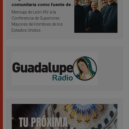
comunitaria como fuente de
inspiración y santificación
Mensaje de León XIV a la
Conferencia de Superiores
Mayores de Hombres de los
Estados Unidos