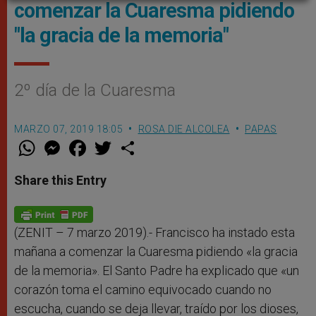
comenzar la Cuaresma pidiendo
"la gracia de la memoria"
2º día de la Cuaresma
MARZO 07, 2019 18:05
ROSA DIE ALCOLEA
PAPAS
W
M
F
T
S
h
e
a
w
h
a
s
c
i
a
t
s
e
t
r
Share this Entry
s
e
b
t
e
A
n
o
e
p
g
o
r
p
e
k
r
(ZENIT – 7 marzo 2019).- Francisco ha instado esta
mañana a comenzar la Cuaresma pidiendo «la gracia
de la memoria». El Santo Padre ha explicado que «un
corazón toma el camino equivocado cuando no
escucha, cuando se deja llevar, traído por los dioses,