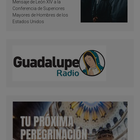
de inspiración y
Mensaje de León XIV a la
santificación
Conferencia de Superiores
Mayores de Hombres de los
Estados Unidos