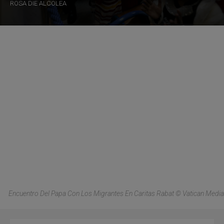
ROSA DIE ALCOLEA
Encuentro Del Papa Con Los Migrantes En Caritas Rabat © Vatican Media