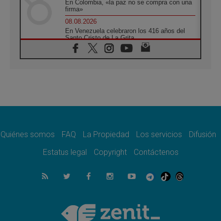
En Colombia, «la paz no se compra con una
firma»
08.08.2026
En Venezuela celebraron los 416 años del
Santo Cristo de La Grita
08.08.2026
El Papa: en Santa Ágata contemplamos la
victoria del amor sobre la muerte
08.08.2026
León XIV visitará el Santuario de la Madre
del Buen Consejo de Genazzano
07.08.2026
Filipinas: el Vicariato Apostólico de Calapán
se convierte en diócesis
Quiénes somos
FAQ
La Propiedad
Los servicios
Difusión
07.08.2026
Honduras: Los desplazados invisibles de una
Estatus legal
Copyright
Contáctenos
crisis olvidada
07.08.2026
Bokalic: "En Argentina el Papa León señalará
el compromiso del cristiano"
07.08.2026
La matanza de niños en Gaza no cesa: 300
muertos en 300 días