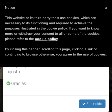
ES
Notice
×
x
Aviso importante
This website or its third party tools use cookies, which are
necessary to its functioning and required to achieve the
Del 27 de julio al 7 de agosto haremos la pausa
DÍA
purposes illustrated in the cookie policy. If you want to know
anual, aprovechando que en el periodo de verano
Marzo 30th, 2019
more or withdraw your consent to all or some of the cookies,
please refer to the
cookie policy
.
se generan menos informaciones y también el
consumo de las mismas disminuye.
By closing this banner, scrolling this page, clicking a link or
continuing to browse otherwise, you agree to the use of cookies.
ÚLTIMAS NOTICIAS
Retomamos el trabajo ordinario de las ediciones
en inglés y español de ZENIT el lunes 10 de
agosto.
Gracias.
El Papa se encuentra con migrantes en Caritas de
Marruecos: "Todo hombre tiene derecho la vida"
Entendido
MAR 30, 2019 22:44