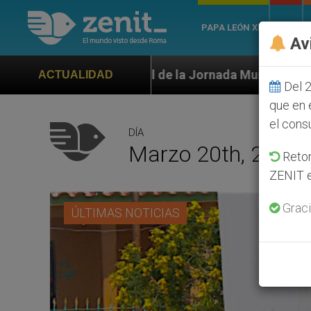
PAPA LEÓN XIV
ROMA
Av
e la Jornada Mundial de la Juventud Seúl 2027
ACTUALIDAD
Del 2
que en 
el cons
DÍA
Marzo 20th, 2019
Retom
ZENIT e
Graci
ÚLTIMAS NOTICIAS