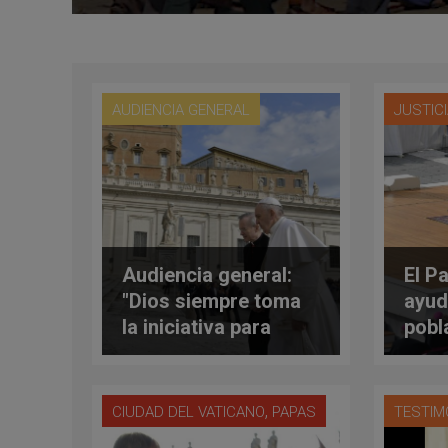
AUDIENCIA GENERAL
JUSTICI
Audiencia general:
El Pa
"Dios siempre toma
ayud
la iniciativa para
pobl
salvarnos"
Moz
Zimb
,
CIUDAD DEL VATICANO
PAPAS
TESTIM