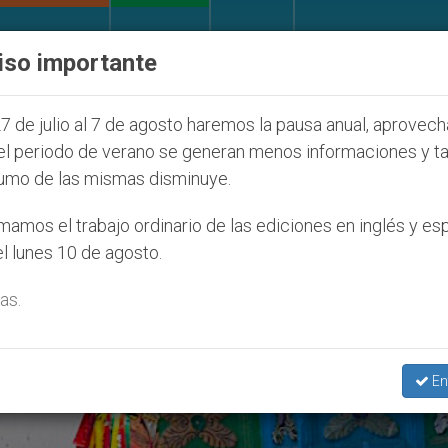
IGLESIA Y MUNDO
DOCUMENTOS
DONATIVOS
iso importante
ONU se pronuncia ante caso de obispo católico desap
7 de julio al 7 de agosto haremos la pausa anual, aprovec
el periodo de verano se generan menos informaciones y t
umo de las mismas disminuye.
amos el trabajo ordinario de las ediciones en inglés y es
l lunes 10 de agosto.
as.
En