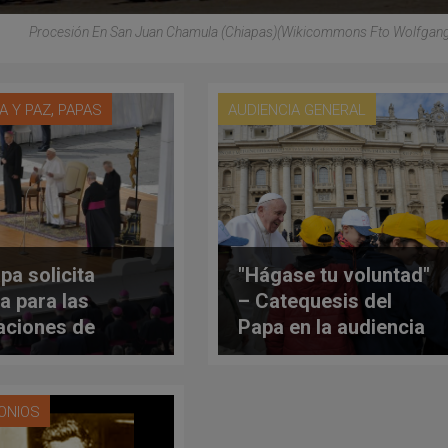
Procesión En San Juan Chamula (Chiapas)(Wikicommons Fto Wolfgang
,
A Y PAZ
PAPAS
AUDIENCIA GENERAL
pa solicita
"Hágase tu voluntad"
a para las
– Catequesis del
aciones de
Papa en la audiencia
ambique,
general
abue y Malawi
ONIOS