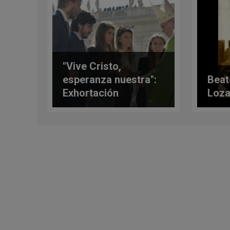
"Vive Cristo,
esperanza nuestra":
Beat
Exhortación
Loza
postsinodal del Papa