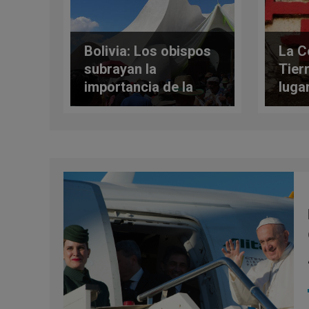
Bolivia: Los obispos
La C
subrayan la
Tier
importancia de la
luga
libertad religiosa
Sant
201