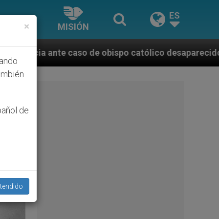
ES
×
MISIÓN
o católico desaparecido por la dictadura nicaragüens
hando
ambién
pañol de
tendido