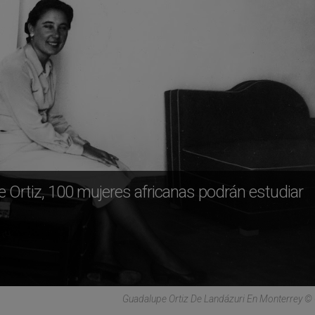
pe Ortiz, 100 mujeres africanas podrán estudiar
Guadalupe Ortiz De Landázuri En Monterrey ©