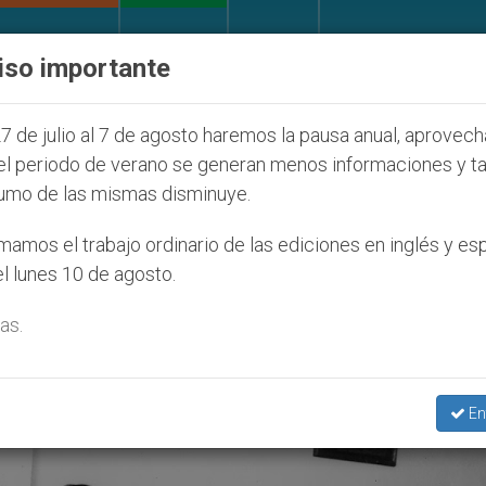
IGLESIA Y MUNDO
DOCUMENTOS
DONATIVOS
iso importante
Seúl 2027
ONU se pronuncia ante caso de obisp
7 de julio al 7 de agosto haremos la pausa anual, aprovec
el periodo de verano se generan menos informaciones y t
umo de las mismas disminuye.
amos el trabajo ordinario de las ediciones en inglés y es
l lunes 10 de agosto.
as.
En