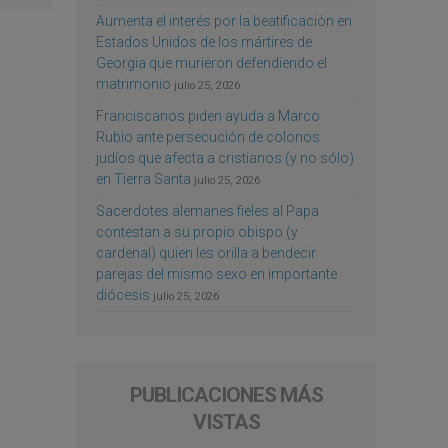
Aumenta el interés por la beatificación en
Estados Unidos de los mártires de
Georgia que murieron defendiendo el
matrimonio
julio 25, 2026
Franciscanos piden ayuda a Marco
Rubio ante persecución de colonos
judíos que afecta a cristianos (y no sólo)
en Tierra Santa
julio 25, 2026
Sacerdotes alemanes fieles al Papa
contestan a su propio obispo (y
cardenal) quien les orilla a bendecir
parejas del mismo sexo en importante
diócesis
julio 25, 2026
PUBLICACIONES MÁS
VISTAS