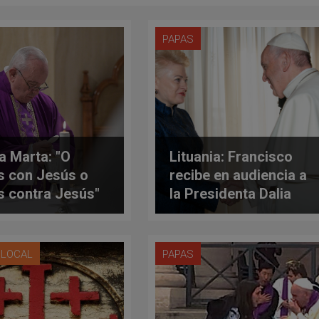
PAPAS
a Marta: "O
Lituania: Francisco
s con Jesús o
recibe en audiencia a
s contra Jesús"
la Presidenta Dalia
Grybauskaitė
A LOCAL
PAPAS