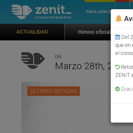
PAPA LEÓN XIV
ROMA
Av
Himno oficial de la Jornada Mundial de la Juventud 
ACTUALIDAD
Del 2
que en 
el cons
DÍA
Marzo 28th, 2019
Retom
ZENIT e
Graci
ÚLTIMAS NOTICIAS