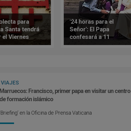
olecta para
'24 horas para el
ra Santa tendrá
Señor': El Papa
r el Viernes
confesará a 11
o, 19 de abril de
personas en la
9
Basílica Vaticana
VIAJES
Marruecos: Francisco, primer papa en visitar un centro
de formación islámico
‘Briefing’ en la Oficina de Prensa Vaticana