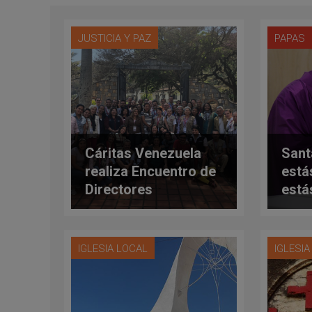
JUSTICIA Y PAZ
PAPAS
Cáritas Venezuela
Sant
realiza Encuentro de
está
Directores
está
Diocesanos
IGLESIA LOCAL
IGLESI