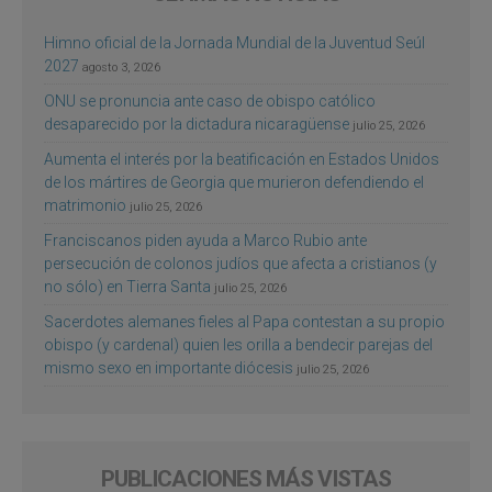
Himno oficial de la Jornada Mundial de la Juventud Seúl
2027
agosto 3, 2026
ONU se pronuncia ante caso de obispo católico
desaparecido por la dictadura nicaragüense
julio 25, 2026
Aumenta el interés por la beatificación en Estados Unidos
de los mártires de Georgia que murieron defendiendo el
matrimonio
julio 25, 2026
Franciscanos piden ayuda a Marco Rubio ante
persecución de colonos judíos que afecta a cristianos (y
no sólo) en Tierra Santa
julio 25, 2026
Sacerdotes alemanes fieles al Papa contestan a su propio
obispo (y cardenal) quien les orilla a bendecir parejas del
mismo sexo en importante diócesis
julio 25, 2026
PUBLICACIONES MÁS VISTAS