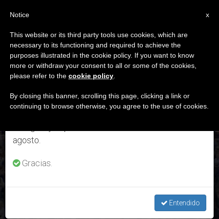
ES
Notice
×
x
Aviso importante
This website or its third party tools use cookies, which are
necessary to its functioning and required to achieve the
Del 27 de julio al 7 de agosto haremos la pausa
DÍA
purposes illustrated in the cookie policy. If you want to know
anual, aprovechando que en el periodo de verano
Marzo 17th, 2019
more or withdraw your consent to all or some of the cookies,
please refer to the
cookie policy
.
se generan menos informaciones y también el
consumo de las mismas disminuye.
By closing this banner, scrolling this page, clicking a link or
continuing to browse otherwise, you agree to the use of cookies.
ÚLTIMAS NOTICIAS
Retomamos el trabajo ordinario de las ediciones
en inglés y español de ZENIT el lunes 10 de
agosto.
Ángelus: El Papa Francisco desea a todos "un ¡buen
domingo!"
Gracias.
MAR 17, 2019 15:40
ANITA BOURDIN
Entendido