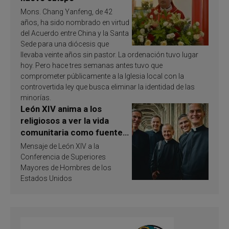
Mons. Chang Yanfeng, de 42
años, ha sido nombrado en virtud
del Acuerdo entre China y la Santa
Sede para una diócesis que
llevaba veinte años sin pastor. La ordenación tuvo lugar
hoy. Pero hace tres semanas antes tuvo que
comprometer públicamente a la Iglesia local con la
controvertida ley que busca eliminar la identidad de las
minorías.
León XIV anima a los
religiosos a ver la vida
comunitaria como fuente
de inspiración y
Mensaje de León XIV a la
santificación
Conferencia de Superiores
Mayores de Hombres de los
Estados Unidos