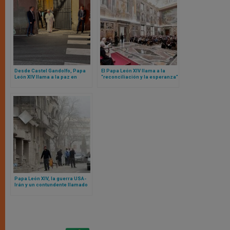
Desde Castel Gandolfo, Papa
El Papa León XIV llama a la
León XIV llama a la paz en
“reconciliación y la esperanza”
medio de la agonía de Gaza y
en la respuesta global ante
las acusaciones de genocidio
migrantes y refugiados
de la ONU
Papa León XIV, la guerra USA-
Irán y un contundente llamado
en un Oriente Medio al borde
del abismo