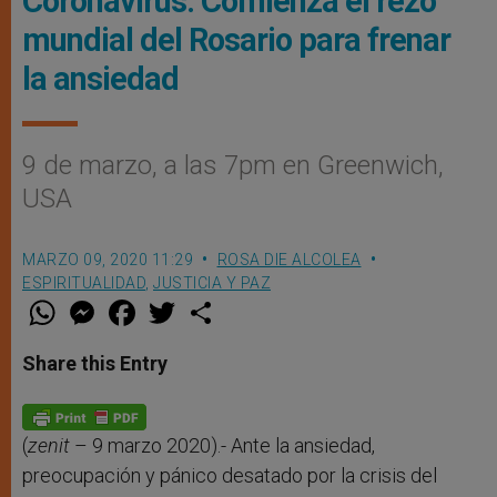
Coronavirus: Comienza el rezo
mundial del Rosario para frenar
la ansiedad
9 de marzo, a las 7pm en Greenwich,
USA
MARZO 09, 2020 11:29
ROSA DIE ALCOLEA
ESPIRITUALIDAD
,
JUSTICIA Y PAZ
W
M
F
T
S
h
e
a
w
h
a
s
c
i
a
t
s
e
t
r
Share this Entry
s
e
b
t
e
A
n
o
e
p
g
o
r
p
e
k
r
(
zenit
– 9 marzo 2020).- Ante la ansiedad,
preocupación y pánico desatado por la crisis del