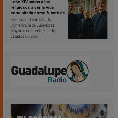
León XIV anima a los
religiosos a ver la vida
comunitaria como fuente de
inspiración y santificación
Mensaje de León XIV a la
Conferencia de Superiores
Mayores de Hombres de los
Estados Unidos