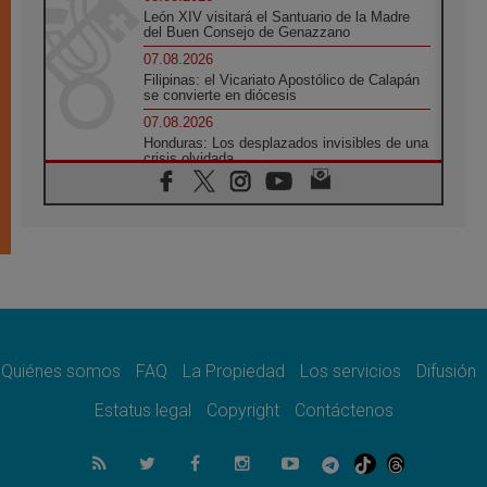
León XIV visitará el Santuario de la Madre
del Buen Consejo de Genazzano
07.08.2026
Filipinas: el Vicariato Apostólico de Calapán
se convierte en diócesis
07.08.2026
Honduras: Los desplazados invisibles de una
crisis olvidada
07.08.2026
Bokalic: "En Argentina el Papa León señalará
el compromiso del cristiano"
07.08.2026
La matanza de niños en Gaza no cesa: 300
muertos en 300 días
07.08.2026
Tagle: La guerra desfigura el mundo, solo la
revelación de Dios lo transfigura
Quiénes somos
FAQ
La Propiedad
Los servicios
Difusión
07.08.2026
Presentada la Trienal de Arte de las
Estatus legal
Copyright
Contáctenos
Universidades Católicas: «Exercises in
Empathy»
07.08.2026
Fortunatus Nwachukwu: la comunicación