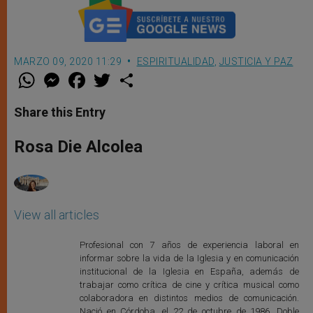
MARZO 09, 2020 11:29
ESPIRITUALIDAD
,
JUSTICIA Y PAZ
W
M
F
T
S
h
e
a
w
h
a
s
c
i
a
t
s
e
t
r
Share this Entry
s
e
b
t
e
A
n
o
e
p
g
o
r
Rosa Die Alcolea
p
e
k
r
View all articles
Profesional con 7 años de experiencia laboral en
informar sobre la vida de la Iglesia y en comunicación
institucional de la Iglesia en España, además de
trabajar como crítica de cine y crítica musical como
colaboradora en distintos medios de comunicación.
Nació en Córdoba, el 22 de octubre de 1986. Doble