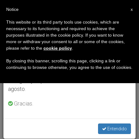
ES
Notice
×
x
Aviso importante
This website or its third party tools use cookies, which are
necessary to its functioning and required to achieve the
Del 27 de julio al 7 de agosto haremos la pausa
purposes illustrated in the cookie policy. If you want to know
anual, aprovechando que en el periodo de verano
more or withdraw your consent to all or some of the cookies,
please refer to the
cookie policy
.
se generan menos informaciones y también el
consumo de las mismas disminuye.
By closing this banner, scrolling this page, clicking a link or
continuing to browse otherwise, you agree to the use of cookies.
Retomamos el trabajo ordinario de las ediciones
en inglés y español de ZENIT el lunes 10 de
agosto.
Gracias.
Entendido