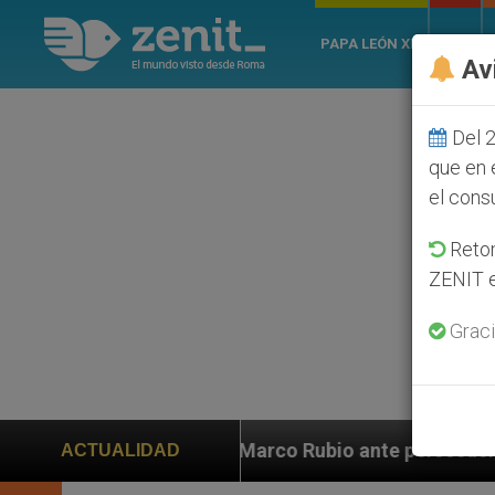
PAPA LEÓN XIV
ROMA
Av
Del 2
que en 
el cons
Retom
ZENIT e
Graci
Marco Rubio ante persecución de colonos judíos que afe
ACTUALIDAD