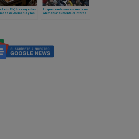
a León XIV, los creyentes
Lo que revela una encuesta en
iosos de Alemania y las
Alemania: aumenta el interés
es inesperadas de un
juvenil a medida que los
tar espiritual opuesto al
católicos se distancian del
o alemán
camino sinodal