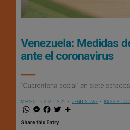
Venezuela: Medidas de
ante el coronavirus
“Cuarentena social” en siete estado
MARZO 16, 2020 13:29
ZENIT STAFF
IGLESIA LOC
W
M
F
T
S
h
e
a
w
h
a
s
c
i
a
t
s
e
t
r
Share this Entry
s
e
b
t
e