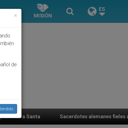
ES
×
MISIÓN
hando
ambién
pañol de
tendido
acerdotes alemanes fieles al Papa contestan a su prop