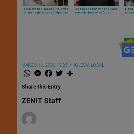
León XIV, un Papa pro life, envía
España se convierte en el país
El Pap
un mensaje a los participantes
que más dona a las Obras
silenc
en la Marcha por la Vida de USA
Misionales Pontificias
señal
desper
sínod
MARZO 16, 2020 13:29
IGLESIA LOCAL
W
M
F
T
S
h
e
a
w
h
a
s
c
i
a
t
s
e
t
r
Share this Entry
s
e
b
t
e
A
n
o
e
p
g
o
r
ZENIT Staff
p
e
k
r