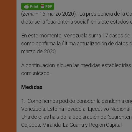
A
n
o
e
p
g
o
r
p
e
k
(
zenit –
16 marzo 2020).- La presidencia de la 
r
dictarse la “cuarentena social” en siete estados
En este momento, Venezuela suma 17 casos de inf
como confirma la última actualización de datos d
marzo de 2020.
A continuación, siguen las medidas establecidas
comunicado.
Medidas
1.- Como hemos podido conocer la pandemia origi
Venezuela. Esto ha llevado al Ejecutivo Nacional
Una de ellas ha sido la declaración de “cuarentena
Cojedes, Miranda, La Guaira y Región Capital.