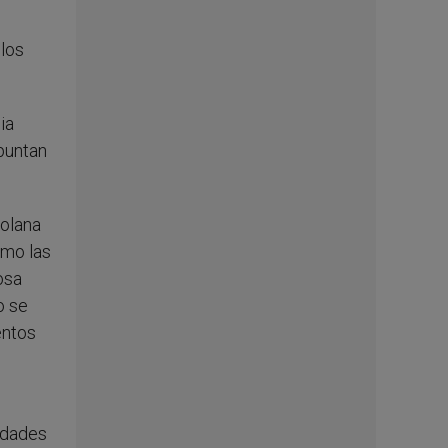
 los
ia
puntan
zolana
omo las
osa
o se
entos
ridades