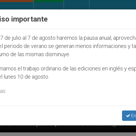
IGLESIA Y MUNDO
DOCUMENTOS
DONATIVOS
iso importante
7 de julio al 7 de agosto haremos la pausa anual, aprovec
el periodo de verano se generan menos informaciones y t
umo de las mismas disminuye.
amos el trabajo ordinario de las ediciones en inglés y es
l lunes 10 de agosto.
as.
En
cta a cristianos (y no sólo) en Tierra Santa
S