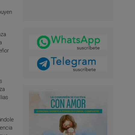
ibuyen
nza
a
eñor
s
za
lias
ándole
vencia