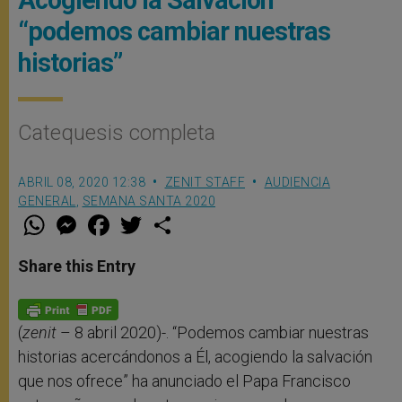
“podemos cambiar nuestras
historias”
Catequesis completa
ABRIL 08, 2020 12:38
ZENIT STAFF
AUDIENCIA
GENERAL
,
SEMANA SANTA 2020
W
M
F
T
S
h
e
a
w
h
a
s
c
i
a
t
s
e
t
r
Share this Entry
s
e
b
t
e
A
n
o
e
p
g
o
r
p
e
k
r
(
zenit
– 8 abril 2020)-. “Podemos cambiar nuestras
historias acercándonos a Él, acogiendo la salvación
que nos ofrece” ha anunciado el Papa Francisco