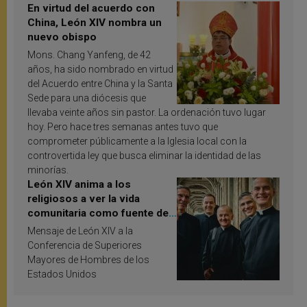
En virtud del acuerdo con
China, León XIV nombra un
nuevo obispo
Mons. Chang Yanfeng, de 42
años, ha sido nombrado en virtud
del Acuerdo entre China y la Santa
Sede para una diócesis que
llevaba veinte años sin pastor. La ordenación tuvo lugar
hoy. Pero hace tres semanas antes tuvo que
comprometer públicamente a la Iglesia local con la
controvertida ley que busca eliminar la identidad de las
minorías.
León XIV anima a los
religiosos a ver la vida
comunitaria como fuente de
inspiración y santificación
Mensaje de León XIV a la
Conferencia de Superiores
Mayores de Hombres de los
Estados Unidos