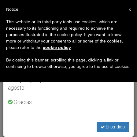
ES
Notice
×
x
Aviso importante
This website or its third party tools use cookies, which are
necessary to its functioning and required to achieve the
Del 27 de julio al 7 de agosto haremos la pausa
purposes illustrated in the cookie policy. If you want to know
anual, aprovechando que en el periodo de verano
more or withdraw your consent to all or some of the cookies,
please refer to the
cookie policy
.
se generan menos informaciones y también el
consumo de las mismas disminuye.
By closing this banner, scrolling this page, clicking a link or
continuing to browse otherwise, you agree to the use of cookies.
Retomamos el trabajo ordinario de las ediciones
en inglés y español de ZENIT el lunes 10 de
agosto.
Gracias.
Entendido