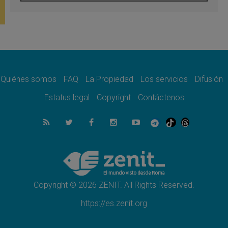
León XIV visitará el Santuario de la Madre
del Buen Consejo de Genazzano
07.08.2026
Filipinas: el Vicariato Apostólico de Calapán
se convierte en diócesis
07.08.2026
Honduras: Los desplazados invisibles de una
crisis olvidada
Quiénes somos
FAQ
La Propiedad
Los servicios
Difusión
07.08.2026
Bokalic: "En Argentina el Papa León señalará
Estatus legal
Copyright
Contáctenos
el compromiso del cristiano"
07.08.2026
La matanza de niños en Gaza no cesa: 300
muertos en 300 días
07.08.2026
Tagle: La guerra desfigura el mundo, solo la
revelación de Dios lo transfigura
Copyright © 2026 ZENIT. All Rights Reserved.
https://es.zenit.org