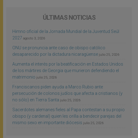
ÚLTIMAS NOTICIAS
Himno oficial de la Jornada Mundial de la Juventud Seúl
2027
agosto 3, 2026
ONU se pronuncia ante caso de obispo católico
desaparecido por la dictadura nicaragüense
julio 25, 2026
Aumenta el interés por la beatificación en Estados Unidos
de los mártires de Georgia que murieron defendiendo el
matrimonio
julio 25, 2026
Franciscanos piden ayuda a Marco Rubio ante
persecución de colonos judíos que afecta a cristianos (y
no sólo) en Tierra Santa
julio 25, 2026
Sacerdotes alemanes fieles al Papa contestan a su propio
obispo (y cardenal) quien les orilla a bendecir parejas del
mismo sexo en importante diócesis
julio 25, 2026