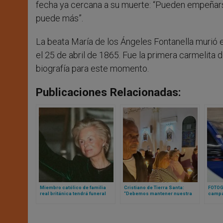
fecha ya cercana a su muerte: “Pueden empeñar
puede más”.
La beata María de los Ángeles Fontanella murió 
el 25 de abril de 1865. Fue la primera carmelita de
biografía para este momento.
Publicaciones Relacionadas:
Miembro católico de familia
Cristiano de Tierra Santa:
FOTOGA
real británica tendrá funeral
“Debemos mantener nuestra
campa
católico con presencia de los
presencia aquí”
para r
reyes de Inglaterra
autént