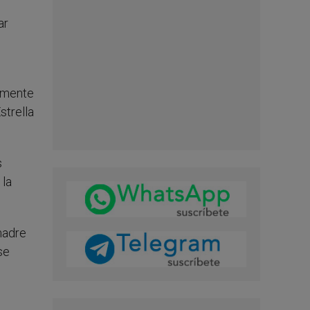
ar
damente
strella
s
 la
madre
se