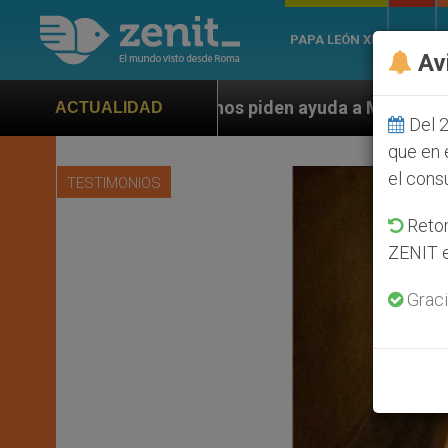
PAPA LEÓN XIV
ROMA
Av
nos piden ayuda a Marco Rubio ante persecución de col
ACTUALIDAD
Del 2
que en 
el cons
TESTIMONIOS
Retom
ZENIT e
Graci