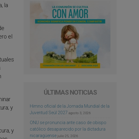
, la
de
ero el
tuales
s
n
ÚLTIMAS NOTICIAS
minar
Himno oficial de la Jornada Mundial de la
ura; y
Juventud Seúl 2027
agosto 3, 2026
ONU se pronuncia ante caso de obispo
católico desaparecido por la dictadura
ura, y
nicaragüense
julio 25, 2026
chas