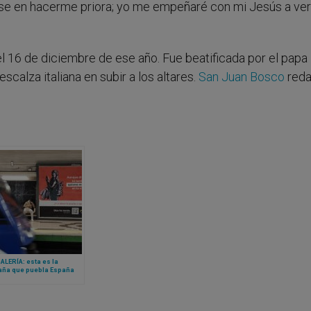
se en hacerme priora; yo me empeñaré con mi Jesús a ver
el 16 de diciembre de ese año. Fue beatificada por el papa
scalza italiana en subir a los altares.
San Juan Bosco
reda
LERÍA: esta es la
ña que puebla España
ecordar la Navidad
ica