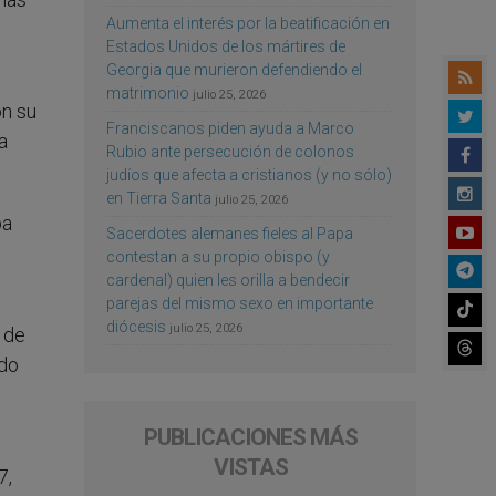
Aumenta el interés por la beatificación en
Estados Unidos de los mártires de
Georgia que murieron defendiendo el
matrimonio
julio 25, 2026
on su
Franciscanos piden ayuda a Marco
a
Rubio ante persecución de colonos
judíos que afecta a cristianos (y no sólo)
en Tierra Santa
julio 25, 2026
ba
Sacerdotes alemanes fieles al Papa
contestan a su propio obispo (y
cardenal) quien les orilla a bendecir
parejas del mismo sexo en importante
diócesis
julio 25, 2026
 de
udo
PUBLICACIONES MÁS
VISTAS
7,