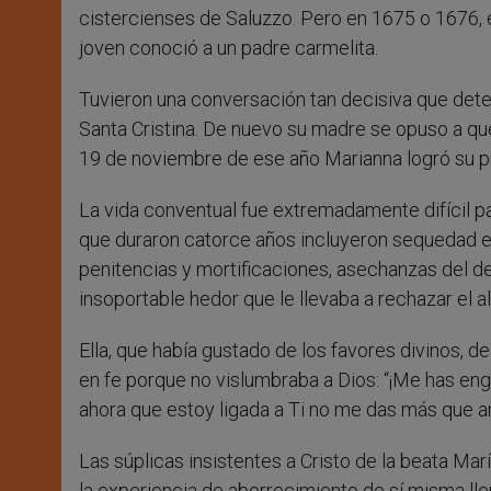
cistercienses de Saluzzo. Pero en 1675 o 1676, en
joven conoció a un padre carmelita.
Tuvieron una conversación tan decisiva que dete
Santa Cristina. De nuevo su madre se opuso a que
19 de noviembre de ese año Marianna logró su p
La vida conventual fue extremadamente difícil pa
que duraron catorce años incluyeron sequedad en
penitencias y mortificaciones, asechanzas del de
insoportable hedor que le llevaba a rechazar el a
Ella, que había gustado de los favores divinos, 
en fe porque no vislumbraba a Dios: “¡Me has eng
ahora que estoy ligada a Ti no me das más que a
Las súplicas insistentes a Cristo de la beata Ma
la experiencia de aborrecimiento de sí misma ll