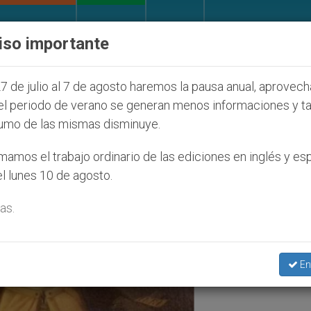
IGLESIA Y MUNDO
DOCUMENTOS
DONATIVOS
iso importante
onos judíos que afecta a cristianos (y no sólo) en Ti
7 de julio al 7 de agosto haremos la pausa anual, aprovec
el periodo de verano se generan menos informaciones y t
umo de las mismas disminuye.
amos el trabajo ordinario de las ediciones en inglés y es
l lunes 10 de agosto.
as.
En