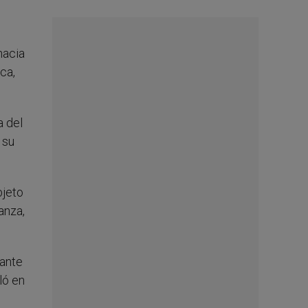
hacia
ca,
a del
 su
bjeto
anza,
 ante
ló en