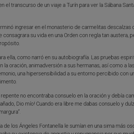
 el transcurso de un viaje a Turín para ver la Sábana Santa
rminó ingresar en el monasterio de carmelitas descalzas 
 consagrara su vida en una Orden con regla tan austera, p
ropósito.
ra ella, como narró en su autobiografía. Las pruebas espiri
 la oración, animadversión a sus hermanas, así como a la
monio, una hipersensibilidad a su entorno percibido con u
limento.
de repente no encontraba consuelo en la oración y debía ca
añado, Dio mío! Cuando era libre me dabas consuelo y dulz
margura”.
ría de los Ángeles Fontanella le sumían en una sima más osc
enaba su existencia de angustia y repugnancia por sus mu