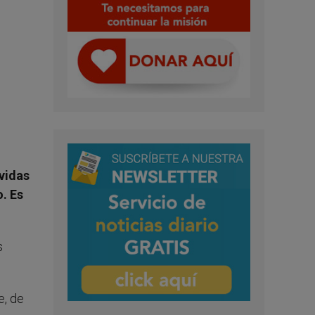
 vidas
o. Es
s
e, de