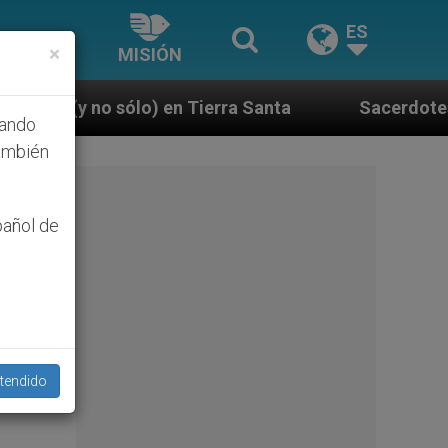
ES
×
MISIÓN
erra Santa
Sacerdotes alemanes fieles al Papa c
hando
ambién
pañol de
tendido