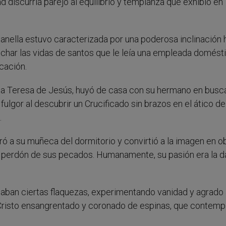
 discurría parejo al equilibrio y templanza que exhibió en
tanella estuvo caracterizada por una poderosa inclinación 
scuchar las vidas de santos que le leía una empleada domésti
cación.
a Teresa de Jesús, huyó de casa con su hermano en busc
fulgor al descubrir un Crucificado sin brazos en el ático de
.
ró a su muñeca del dormitorio y convirtió a la imagen en o
el perdón de sus pecados. Humanamente, su pasión era la d
paban ciertas flaquezas, experimentando vanidad y agrado
e Cristo ensangrentado y coronado de espinas, que contemp