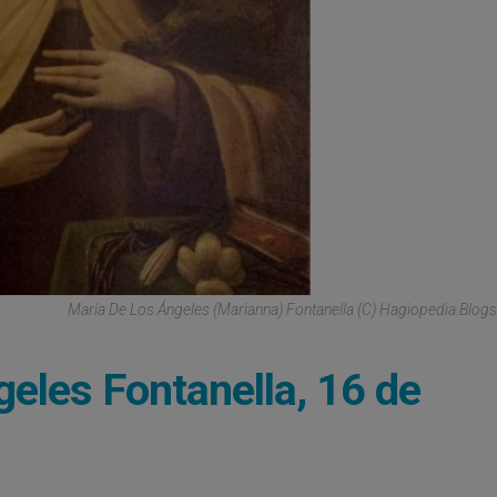
María De Los Ángeles (Marianna) Fontanella (C) Hagiopedia.blo
geles Fontanella, 16 de