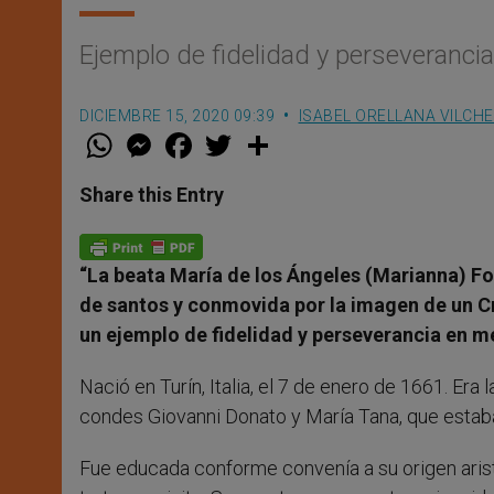
Ejemplo de fidelidad y perseverancia
DICIEMBRE 15, 2020 09:39
ISABEL ORELLANA VILCH
W
M
F
T
S
h
e
a
w
h
a
s
c
i
a
t
s
e
t
r
Share this Entry
s
e
b
t
e
A
n
o
e
p
g
o
r
p
e
k
“La beata María de los Ángeles (Marianna) Fon
r
de santos y conmovida por la imagen de un Cru
un ejemplo de fidelidad y perseverancia en m
Nació en Turín, Italia, el 7 de enero de 1661. Er
condes Giovanni Donato y María Tana, que estab
Fue educada conforme convenía a su origen aristo