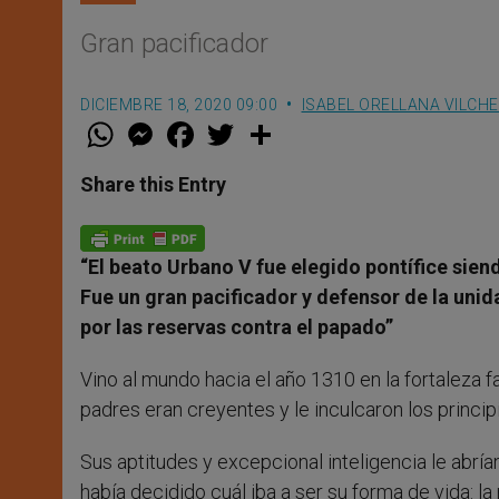
Gran pacificador
DICIEMBRE 18, 2020 09:00
ISABEL ORELLANA VILCH
W
M
F
T
S
h
e
a
w
h
a
s
c
i
a
t
s
e
t
r
Share this Entry
s
e
b
t
e
A
n
o
e
p
g
o
r
p
e
k
“El beato Urbano V fue elegido pontífice sien
r
Fue un gran pacificador y defensor de la unid
por las reservas contra el papado”
Vino al mundo hacia el año 1310 en la fortaleza f
padres eran creyentes y le inculcaron los princip
Sus aptitudes y excepcional inteligencia le abría
había decidido cuál iba a ser su forma de vida: l