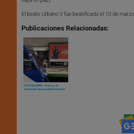
El beato Urbano V fue beatificado el 10 de marz
Publicaciones Relacionadas:
FOTOGALERÍA: esta es la
campaña que puebla España
para recordar la Navidad
auténtica