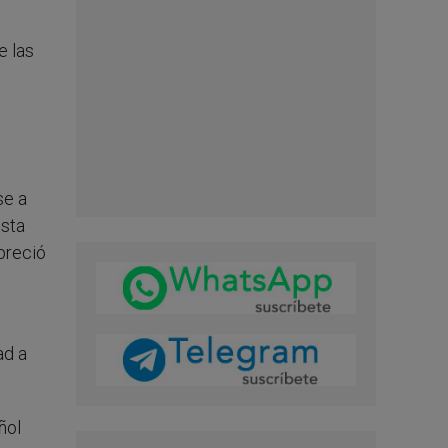
e las
se a
esta
preció
ad a
ñol