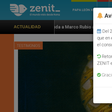
PAPA LEÓN XIV
ROMA
Av
uda a Marco Rubio ante persecución de colonos judíos 
ACTUALIDAD
Del 2
que en 
el cons
TESTIMONIOS
Retom
ZENIT e
Graci