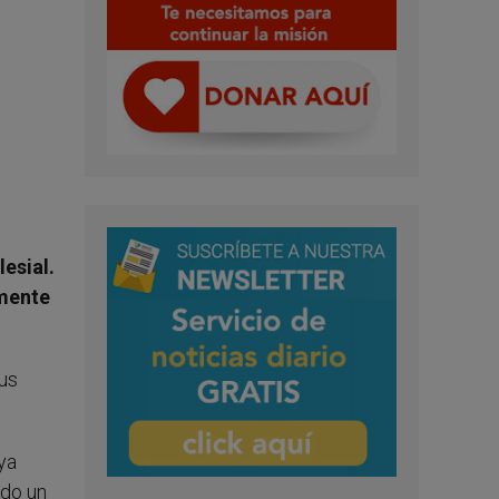
esial.
amente
Sus
ya
ndo un