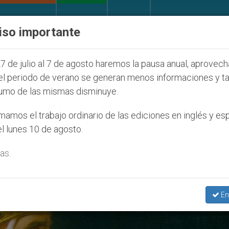
IGLESIA Y MUNDO
DOCUMENTOS
DONATIVOS
iso importante
que afecta a cristianos (y no sólo) en Tierra Santa
7 de julio al 7 de agosto haremos la pausa anual, aprovec
el periodo de verano se generan menos informaciones y t
umo de las mismas disminuye.
amos el trabajo ordinario de las ediciones en inglés y es
l lunes 10 de agosto.
as.
En