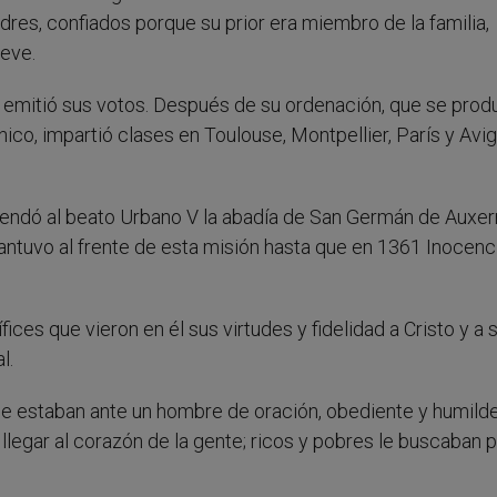
res, confiados porque su prior era miembro de la familia,
reve.
allí emitió sus votos. Después de su ordenación, que se prod
ico, impartió clases en Toulouse, Montpellier, París y Avi
ndó al beato Urbano V la abadía de San Germán de Auxerr
ntuvo al frente de esta misión hasta que en 1361 Inocenci
fices que vieron en él sus virtudes y fidelidad a Cristo y a 
l.
 estaban ante un hombre de oración, obediente y humilde
 llegar al corazón de la gente; ricos y pobres le buscaban 