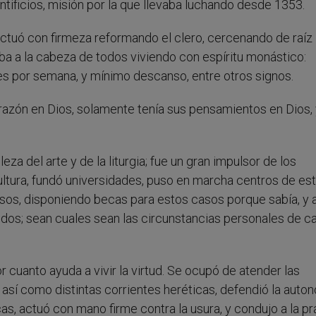
ntificios, misión por la que llevaba luchando desde 1353.
 actuó con firmeza reformando el clero, cercenando de raíz
iba a la cabeza de todos viviendo con espíritu monástico:
ces por semana, y mínimo descanso, entre otros signos.
azón en Dios, solamente tenía sus pensamientos en Dios, 
za del arte y de la liturgia; fue un gran impulsor de los
ltura, fundó universidades, puso en marcha centros de es
sos, disponiendo becas para estos casos porque sabía, y a
odos; sean cuales sean las circunstancias personales de c
r cuanto ayuda a vivir la virtud. Se ocupó de atender las
así como distintas corrientes heréticas, defendió la auto
as, actuó con mano firme contra la usura, y condujo a la pr