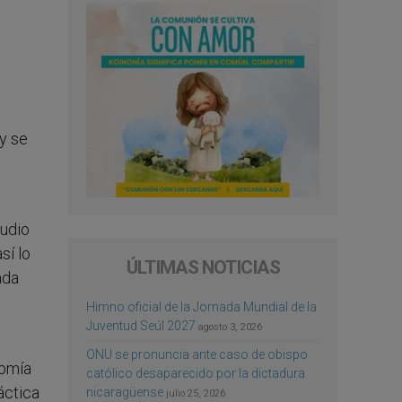
y se
tudio
sí lo
ÚLTIMAS NOTICIAS
ada
Himno oficial de la Jornada Mundial de la
Juventud Seúl 2027
agosto 3, 2026
ONU se pronuncia ante caso de obispo
nomía
católico desaparecido por la dictadura
áctica
nicaragüense
julio 25, 2026