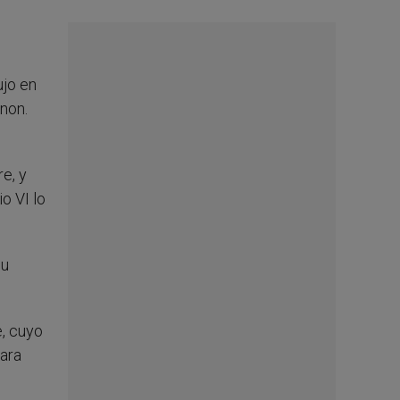
ujo en
gnon.
e, y
o VI lo
su
, cuyo
para