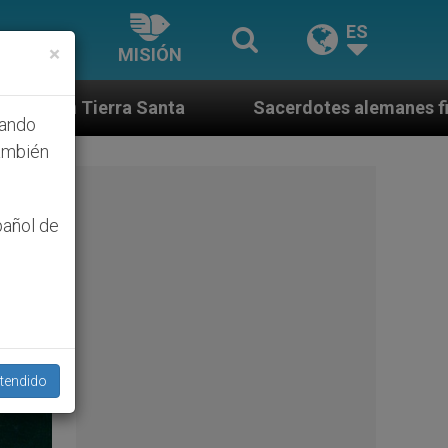
ES
×
MISIÓN
Sacerdotes alemanes fieles al Papa contestan a s
hando
ambién
pañol de
tendido