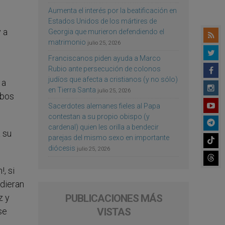
Aumenta el interés por la beatificación en
Estados Unidos de los mártires de
 a
Georgia que murieron defendiendo el
matrimonio
julio 25, 2026
Franciscanos piden ayuda a Marco
Rubio ante persecución de colonos
judíos que afecta a cristianos (y no sólo)
 a
en Tierra Santa
julio 25, 2026
mbos
Sacerdotes alemanes fieles al Papa
contestan a su propio obispo (y
cardenal) quien les orilla a bendecir
 su
parejas del mismo sexo en importante
diócesis
julio 25, 2026
, si
udieran
z y
PUBLICACIONES MÁS
se
VISTAS