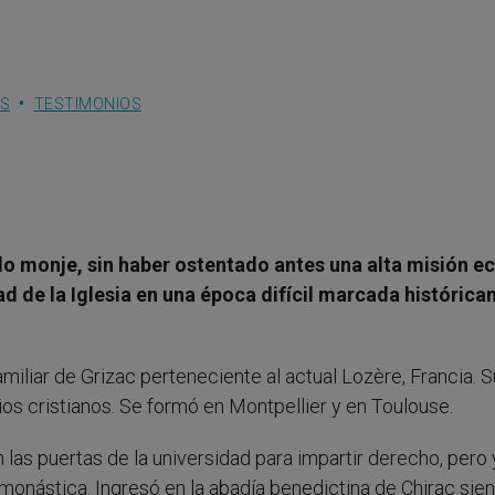
ES
TESTIMONIOS
do monje, sin haber ostentado antes una alta misión ecl
ad de la Iglesia en una época difícil marcada históric
amiliar de Grizac perteneciente al actual Lozère, Francia. 
ios cristianos. Se formó en Montpellier y en Toulouse.
n las puertas de la universidad para impartir derecho, pero 
a monástica. Ingresó en la abadía benedictina de Chirac sie