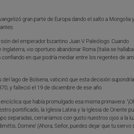
vangelizó gran parte de Europa dando el salto a Mongolia y
antes.
ersión del emperador bizantino Juan V Paleólogo. Cuando
e Inglaterra, vio oportuno abandonar Roma (Italia se hallaba
n confiando en que podría mediar entre los regentes de a
s del lago de Bolsena, vaticinó que esta decisión supondría
370, y falleció el 19 de diciembre de ese año.
encíclica que había promulgado esa misma primavera: “¡Oh!
tro pontificado, la Iglesia Latina y la Iglesia de Oriente p
po separadas, cerraríamos con gusto nuestros ojos a la lu
imittis, Domine’ (Ahora, Señor, puedes dejar que tu siervo 