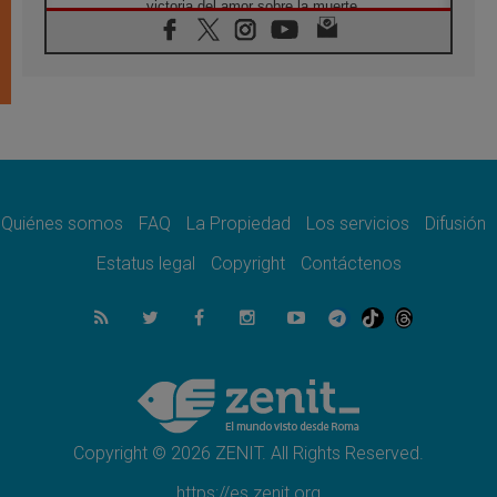
victoria del amor sobre la muerte
08.08.2026
León XIV visitará el Santuario de la Madre
del Buen Consejo de Genazzano
07.08.2026
Filipinas: el Vicariato Apostólico de Calapán
se convierte en diócesis
07.08.2026
Honduras: Los desplazados invisibles de una
crisis olvidada
Quiénes somos
FAQ
La Propiedad
Los servicios
Difusión
07.08.2026
Bokalic: "En Argentina el Papa León señalará
Estatus legal
Copyright
Contáctenos
el compromiso del cristiano"
07.08.2026
La matanza de niños en Gaza no cesa: 300
muertos en 300 días
07.08.2026
Tagle: La guerra desfigura el mundo, solo la
revelación de Dios lo transfigura
Copyright © 2026 ZENIT. All Rights Reserved.
https://es.zenit.org