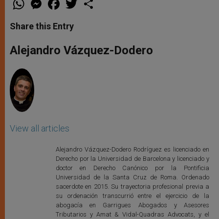
h
e
a
w
h
a
s
c
i
a
t
s
e
t
r
Share this Entry
s
e
b
t
e
A
n
o
e
p
g
o
r
Alejandro Vázquez-Dodero
p
e
k
r
View all articles
Alejandro Vázquez-Dodero Rodríguez es licenciado en
Derecho por la Universidad de Barcelona y licenciado y
doctor en Derecho Canónico por la Pontificia
Universidad de la Santa Cruz de Roma. Ordenado
sacerdote en 2015. Su trayectoria profesional previa a
su ordenación transcurrió entre el ejercicio de la
abogacía en Garrigues Abogados y Asesores
Tributarios y Amat & Vidal-Quadras Advocats, y el