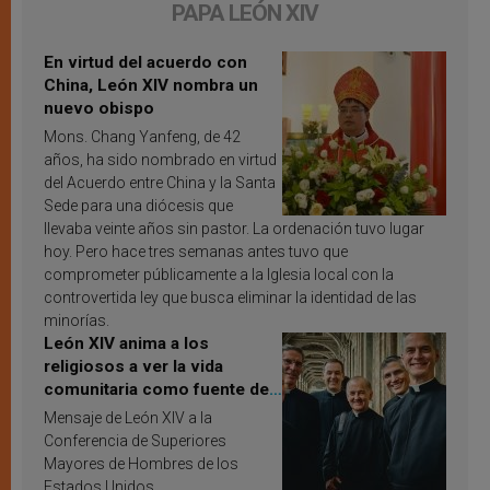
PAPA LEÓN XIV
En virtud del acuerdo con
China, León XIV nombra un
nuevo obispo
Mons. Chang Yanfeng, de 42
años, ha sido nombrado en virtud
del Acuerdo entre China y la Santa
Sede para una diócesis que
llevaba veinte años sin pastor. La ordenación tuvo lugar
hoy. Pero hace tres semanas antes tuvo que
comprometer públicamente a la Iglesia local con la
controvertida ley que busca eliminar la identidad de las
minorías.
León XIV anima a los
religiosos a ver la vida
comunitaria como fuente de
inspiración y santificación
Mensaje de León XIV a la
Conferencia de Superiores
Mayores de Hombres de los
Estados Unidos