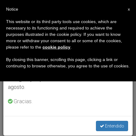
ES
Notice
×
x
Aviso importante
This website or its third party tools use cookies, which are
necessary to its functioning and required to achieve the
Del 27 de julio al 7 de agosto haremos la pausa
purposes illustrated in the cookie policy. If you want to know
anual, aprovechando que en el periodo de verano
more or withdraw your consent to all or some of the cookies,
please refer to the
cookie policy
.
se generan menos informaciones y también el
consumo de las mismas disminuye.
By closing this banner, scrolling this page, clicking a link or
continuing to browse otherwise, you agree to the use of cookies.
Retomamos el trabajo ordinario de las ediciones
en inglés y español de ZENIT el lunes 10 de
agosto.
Gracias.
Entendido