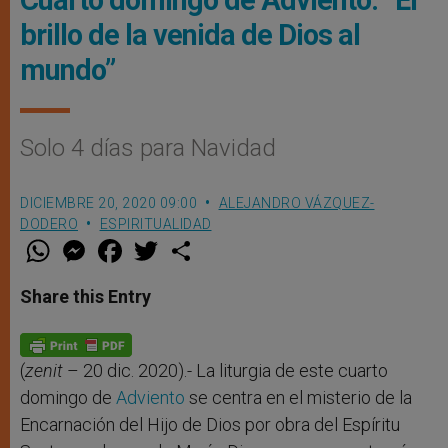
Cuarto domingo de Adviento: “El
brillo de la venida de Dios al
mundo”
Solo 4 días para Navidad
DICIEMBRE 20, 2020 09:00
ALEJANDRO VÁZQUEZ-
DODERO
ESPIRITUALIDAD
W
M
F
T
S
h
e
a
w
h
a
s
c
i
a
t
s
e
t
r
Share this Entry
s
e
b
t
e
A
n
o
e
p
g
o
r
p
e
k
r
(
zenit
– 20 dic. 2020).- La liturgia de este cuarto
domingo de
Adviento
se centra en el misterio de la
Encarnación del Hijo de Dios por obra del Espíritu