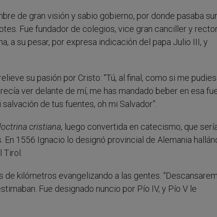
mbre de gran visión y sabio gobierno, por donde pasaba su
tes. Fue fundador de colegios, vice gran canciller y recto
a, a su pesar, por expresa indicación del papa Julio III, y
ieve su pasión por Cristo: “Tú, al final, como si me pudie
arecía ver delante de mí, me has mandado beber en esa fue
 salvación de tus fuentes, oh mi Salvador”.
ctrina cristiana
, luego convertida en catecismo, que serí
 En 1556 Ignacio lo designó provincial de Alemania hallá
 Tirol.
es de kilómetros evangelizando a las gentes. “Descansare
 estimaban. Fue designado nuncio por Pío IV, y Pío V le