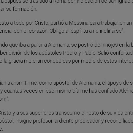
 Después se trasladó a Roma por indicación de san Ignaci
ar su formación.
to a todo por Cristo, partió a Messina para trabajar en un
cia, con el corazón. Obligo al espíritu a no inclinarse”.
do que iba a partir a Alemania, se postró de hinojos en la b
endición de los apóstoles Pedro y Pablo. Salió confortado:
de la gracia me eran concedidas por medio de estos inter
ían transmitirme, como apóstol de Alemania, el apoyo de 
y cuantas veces en ese mismo día me has confiado Alema
rir”.
sto y a sus superiores transcurrió el resto de su vida ent
óstol, insigne profesor, ardiente predicador y reconciliad
e.