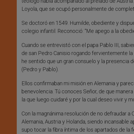
teólogo había acompañado al prelado de Austria.
Loyola, que se ocupó personalmente de complet
Se doctoró en 1549. Humilde, obediente y dispues
colegio infantil. Reconoció: “Me apego a la obedien
Cuando se entrevistó con el papa Pablo III, sabien
de san Pedro Canisio rogando fervientemente la b
he sentido que un gran consuelo y la presencia 
(Pedro y Pablo).
Ellos confirmaban mi misión en Alemania y parec
benevolencia. Tú conoces Señor, de que manera 
la que luego cuidaré y por la cual deseo vivir y mo
Con la magnánima resolución de no defraudar a Cri
Alemania, Austria y Holanda, siendo incansable ap
supo tocar la fibra íntima de los apartados de la f