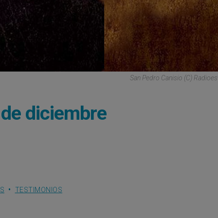
San Pedro Canisio (C) Radioest
 de diciembre
ES
TESTIMONIOS