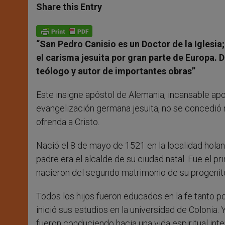
t
s
e
t
r
Share this Entry
s
e
b
t
e
A
n
o
e
p
g
o
r
p
e
k
“San Pedro Canisio es un Doctor de la Iglesia;
r
el carisma jesuita por gran parte de Europa. 
teólogo y autor de importantes obras”
Este insigne apóstol de Alemania, incansable apo
evangelización germana jesuita, no se concedió n
ofrenda a Cristo.
Nació el 8 de mayo de 1521 en la localidad holan
padre era el alcalde de su ciudad natal. Fue el
nacieron del segundo matrimonio de su progenitor
Todos los hijos fueron educados en la fe tanto 
inició sus estudios en la universidad de Colonia. 
fueron conduciendo hacia una vida espiritual inte