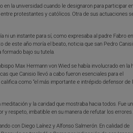
 en la universidad cuando le designaron para participar en
entre protestantes y católicos. Otra de sus actuaciones s
a ni un instante para sí, como expresaba al padre Fabro e
o de este año moría el beato, noticia que san Pedro Canis
 formado bajo su tutela.
rzobispo Max Hermann von Wied se había involucrado en la h
cas que Canisio llevó a cabo fueron esenciales para el
e califica como “el más importante e intrépido defensor de 
 la meditación y la caridad que mostraba hacia todos. Fue un
r y respeto, imbatible en su manera de refutar los errores.
ajando con Diego Laínez y Alfonso Salmerón. En calidad de