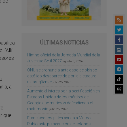
o de
ÚLTIMAS NOTICIAS
asílica
 “Allí
Himno oficial de la Jornada Mundial de la
cesores
Juventud Seúl 2027
agosto 3, 2026
ONU se pronuncia ante caso de obispo
católico desaparecido por la dictadura
su
nicaragüense
julio 25, 2026
nia, a
Aumenta el interés por la beatificación en
Estados Unidos de los mártires de
Georgia que murieron defendiendo el
re
matrimonio
julio 25, 2026
or que
Franciscanos piden ayuda a Marco
Rubio ante persecución de colonos