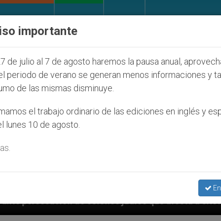
IGLESIA Y MUNDO
DOCUMENTOS
DONATIVOS
iso importante
7 de julio al 7 de agosto haremos la pausa anual, aprovec
el periodo de verano se generan menos informaciones y t
umo de las mismas disminuye.
amos el trabajo ordinario de las ediciones en inglés y es
l lunes 10 de agosto.
as.
En
judíos que afecta a cristianos (y no sólo) en Tierra 