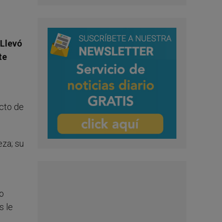
 Llevó
te
acto de
eza; su
io
s le