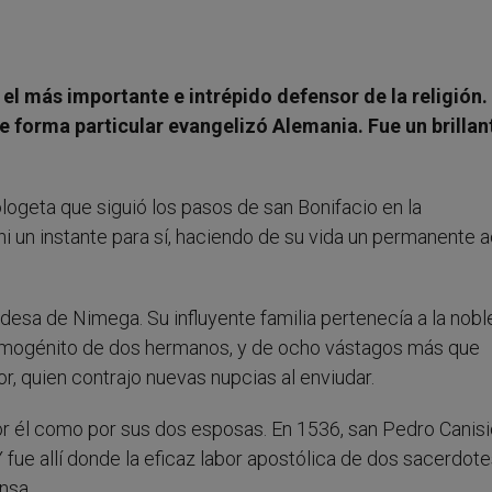
 el más importante e intrépido defensor de la religión.
De forma particular evangelizó Alemania. Fue un brillan
logeta que siguió los pasos de san Bonifacio en la
i un instante para sí, haciendo de su vida un permanente 
desa de Nimega. Su influyente familia pertenecía a la nobl
 primogénito de dos hermanos, y de ocho vástagos más que
, quien contrajo nuevas nupcias al enviudar.
por él como por sus dos esposas. En 1536, san Pedro Canis
Y fue allí donde la eficaz labor apostólica de dos sacerdote
nsa.