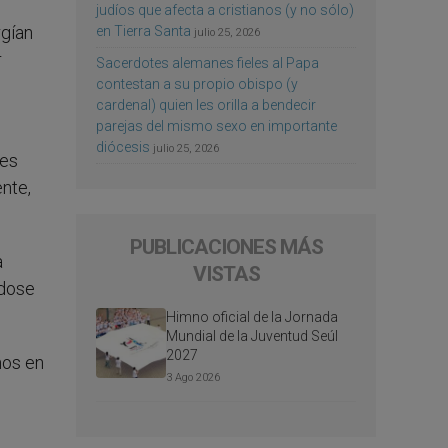
judíos que afecta a cristianos (y no sólo)
rgían
en Tierra Santa
julio 25, 2026
r
Sacerdotes alemanes fieles al Papa
contestan a su propio obispo (y
cardenal) quien les orilla a bendecir
parejas del mismo sexo en importante
diócesis
julio 25, 2026
ses
nte,
PUBLICACIONES MÁS
a
VISTAS
ndose
Himno oficial de la Jornada
Mundial de la Juventud Seúl
2027
mos en
3 Ago 2026