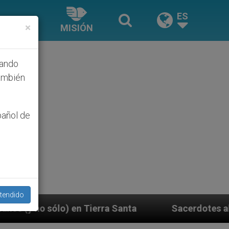
ES
×
MISIÓN
hando
ambién
pañol de
tendido
Santa
Sacerdotes alemanes fieles al Papa contes