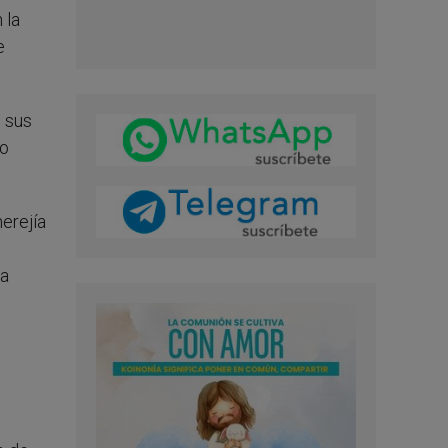
 la
e
n sus
io
erejía
la