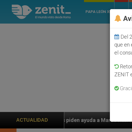
PAPA LEÓN XIV
ROMA
Av
Del 2
que en 
el cons
Retom
ZENIT e
Graci
iden ayuda a Marco Rubio ante persecución de colonos 
ACTUALIDAD