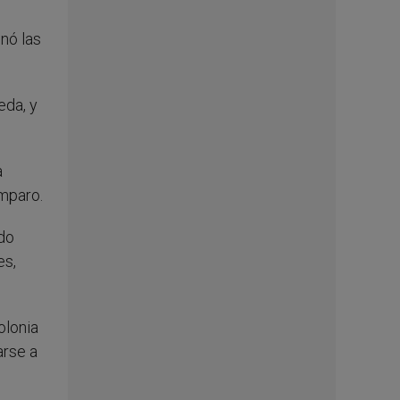
onó las
eda, y
a
mparo.
ado
es,
olonia
arse a