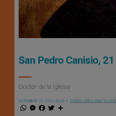
San Pedro Canisio, 21
Doctor de la Iglesia
DICIEMBRE 20, 2020 09:00
ISABEL ORELLANA VILCH
W
M
F
T
S
h
e
a
w
h
a
s
c
i
a