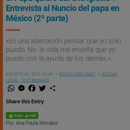
Entrevista al Nuncio del papa en
México (2ª parte)
«Es una aberración pensar que yo sólo
puedo. No: la vida me enseña que yo
puedo con la ayuda de los demás.»
AGOSTO 06, 2021 16:43
REDACCIÓN ZENIT
IGLESIA
LOCAL
,
TESTIMONIOS
W
M
F
T
S
h
e
a
w
h
a
s
c
i
a
t
s
e
t
r
Share this Entry
s
e
b
t
e
A
n
o
e
p
g
o
r
p
e
k
r
Por: Ana Paula Morales