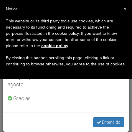
ES
Notice
×
x
Aviso importante
This website or its third party tools use cookies, which are
necessary to its functioning and required to achieve the
Del 27 de julio al 7 de agosto haremos la pausa
purposes illustrated in the cookie policy. If you want to know
anual, aprovechando que en el periodo de verano
more or withdraw your consent to all or some of the cookies,
please refer to the
cookie policy
.
se generan menos informaciones y también el
consumo de las mismas disminuye.
By closing this banner, scrolling this page, clicking a link or
continuing to browse otherwise, you agree to the use of cookies.
Retomamos el trabajo ordinario de las ediciones
en inglés y español de ZENIT el lunes 10 de
agosto.
Gracias.
Entendido