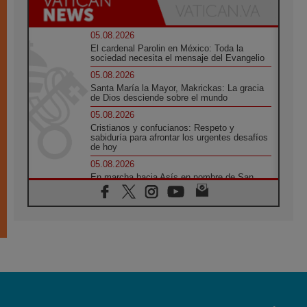
05.08.2026
El cardenal Parolin en México: Toda la
sociedad necesita el mensaje del Evangelio
05.08.2026
Santa María la Mayor, Makrickas: La gracia
de Dios desciende sobre el mundo
05.08.2026
Cristianos y confucianos: Respeto y
sabiduría para afrontar los urgentes desafíos
de hoy
05.08.2026
En marcha hacia Asís en nombre de San
Francisco, a la espera de León
05.08.2026
Venezuela, Padre Pagniello: "En medio del
dolor, una Iglesia que no se rinde"
05.08.2026
La Fuerza del "Círculo de Héroes" con el
Papa en la Audiencia General
05.08.2026
Nuncio en Ucrania: Preocupa escuchar a
quienes bendicen la guerra