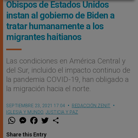
Obispos de Estados Unidos
instan al gobierno de Biden a
tratar humanamente a los
migrantes haitianos
Las condiciones en América Central y
del Sur, incluido el impacto continuo de
la pandemia COVID-19, han obligado a
la migración hacia el norte.
SEPTIEMBRE 23, 2021 17:04
REDACCIÓN ZENIT
IGLESIA Y MUNDO
,
JUSTICIA Y PAZ
W
M
F
T
S
h
e
a
w
h
a
s
c
i
a
t
s
e
t
r
Share this Entry
s
e
b
t
e