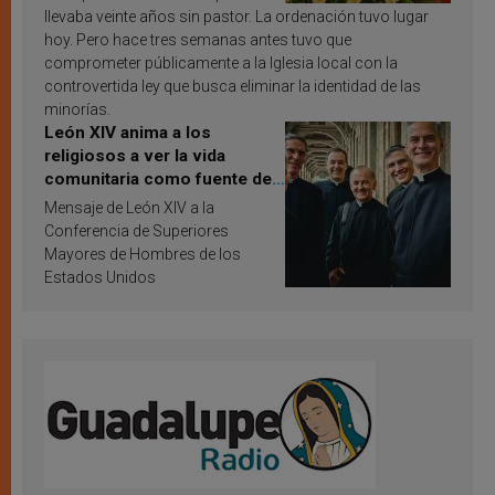
llevaba veinte años sin pastor. La ordenación tuvo lugar
hoy. Pero hace tres semanas antes tuvo que
comprometer públicamente a la Iglesia local con la
controvertida ley que busca eliminar la identidad de las
minorías.
León XIV anima a los
religiosos a ver la vida
comunitaria como fuente de
inspiración y santificación
Mensaje de León XIV a la
Conferencia de Superiores
Mayores de Hombres de los
Estados Unidos