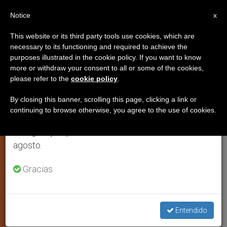
ES
Notice
×
x
Aviso importante
This website or its third party tools use cookies, which are
necessary to its functioning and required to achieve the
Del 27 de julio al 7 de agosto haremos la pausa
,
IGLESIA Y MUNDO
JUSTICIA Y PAZ
purposes illustrated in the cookie policy. If you want to know
anual, aprovechando que en el periodo de verano
more or withdraw your consent to all or some of the cookies,
please refer to the
cookie policy
.
se generan menos informaciones y también el
consumo de las mismas disminuye.
By closing this banner, scrolling this page, clicking a link or
continuing to browse otherwise, you agree to the use of cookies.
Retomamos el trabajo ordinario de las ediciones
en inglés y español de ZENIT el lunes 10 de
agosto.
Gracias.
Se Denuncia Violencia En Contra De Migrantes Haitianos Por Parte De
Agentes Fronterizos De Estados Unidos. Foto: Reuters.
Entendido