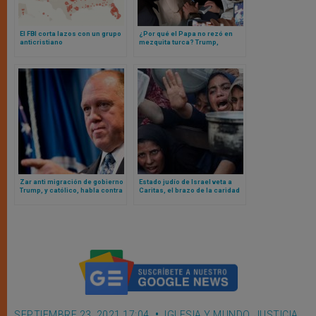
El FBI corta lazos con un grupo
¿Por qué el Papa no rezó en
anticristiano
mezquita turca? Trump,
Ucrania y la próxima
residencia del Papa León XIV
Zar anti migración de gobierno
Estado judío de Israel veta a
Trump, y católico, habla contra
Caritas, el brazo de la caridad
mensaje de Iglesia
de la Iglesia (y más de 20
estadounidense
organizaciones humanitarias),
en Gaza
SEPTIEMBRE 23, 2021 17:04
IGLESIA Y MUNDO
,
JUSTICIA