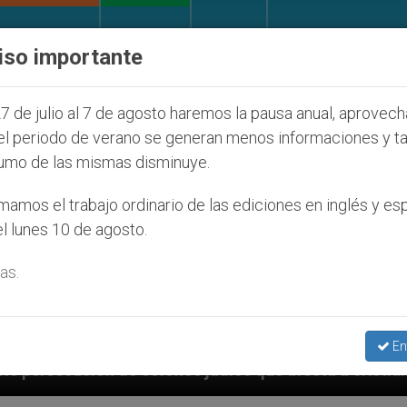
IGLESIA Y MUNDO
DOCUMENTOS
DONATIVOS
iso importante
7 de julio al 7 de agosto haremos la pausa anual, aprovec
el periodo de verano se generan menos informaciones y t
umo de las mismas disminuye.
amos el trabajo ordinario de las ediciones en inglés y es
l lunes 10 de agosto.
as.
En
díos que afecta a cristianos (y no sólo) en Tierra Sa