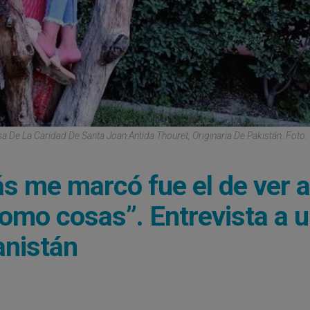
 De La Caridad De Santa Joan Antida Thouret, Originaria De Pakistán. Foto: 
ás me marcó fue el de ver a
como cosas”. Entrevista a 
anistán