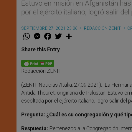
Estuvo en misión en Afganistán has
por el ejército italiano, logró salir del
SEPTIEMBRE 27, 2021 23:06
REDACCIÓN ZENIT
C
W
M
F
T
S
h
e
a
w
h
a
s
c
i
a
t
s
e
t
r
Share this Entry
s
e
b
t
e
A
n
o
e
p
g
o
r
p
e
k
Redacción ZENIT
r
(ZENIT Noticias /Italia, 27.09.2021).-
La Hermana 
Antida Thouret, originaria de Pakistán. Estuvo e
escoltada por el ejército italiano, logró salir del p
Pregunta: ¿Cuál es su congregación y qué tip
Respuesta:
Pertenezco a la Congregación Intern