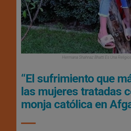
Hermana Shahnaz Bhatti Es Una Religiosa
“El sufrimiento que m
las mujeres tratadas 
monja católica en Afg