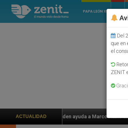
PAPA LEÓN XIV
ROMA
Av
Del 2
que en 
el cons
Retom
ZENIT e
Graci
en ayuda a Marco Rubio ante persecución de colonos ju
ACTUALIDAD