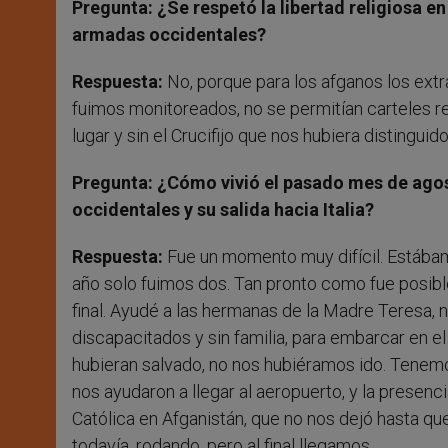
Pregunta: ¿Se respetó la libertad religiosa en
armadas occidentales?
Respuesta:
No, porque para los afganos los extr
fuimos monitoreados, no se permitían carteles r
lugar y sin el Crucifijo que nos hubiera distinguido
Pregunta: ¿Cómo vivió el pasado mes de agosto
occidentales y su salida hacia Italia?
Respuesta:
Fue un momento muy difícil. Estába
año solo fuimos dos. Tan pronto como fue posibl
final. Ayudé a las hermanas de la Madre Teresa, 
discapacitados y sin familia, para embarcar en el ú
hubieran salvado, no nos hubiéramos ido. Tenemos
nos ayudaron a llegar al aeropuerto, y la presenc
Católica en Afganistán, que no nos dejó hasta que
todavía, rodando, pero al final llegamos