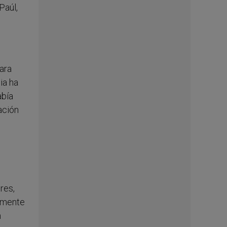
Paúl,
ara
ia ha
abía
ación
res,
almente
n