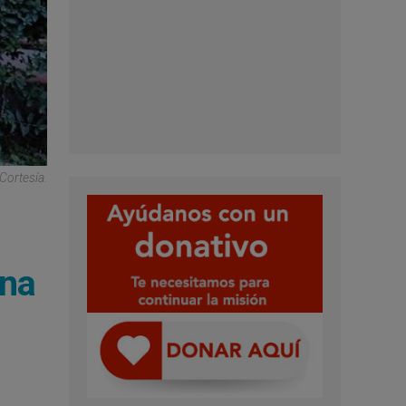
Cortesía.
una