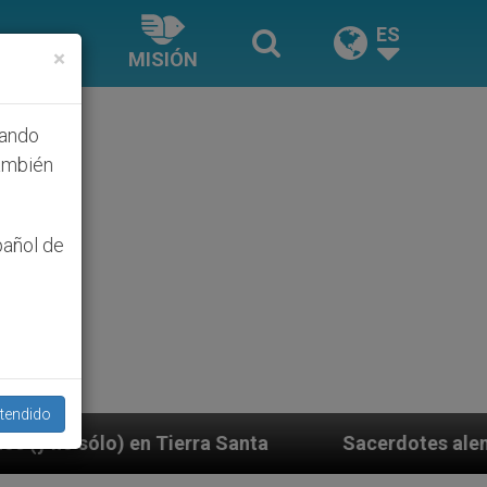
ES
×
MISIÓN
hando
ambién
pañol de
tendido
nta
Sacerdotes alemanes fieles al Papa contesta