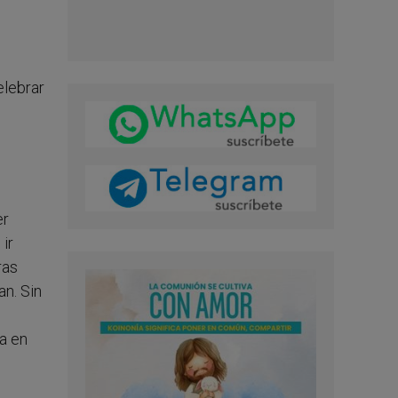
elebrar
er
ir
ras
an. Sin
ia en