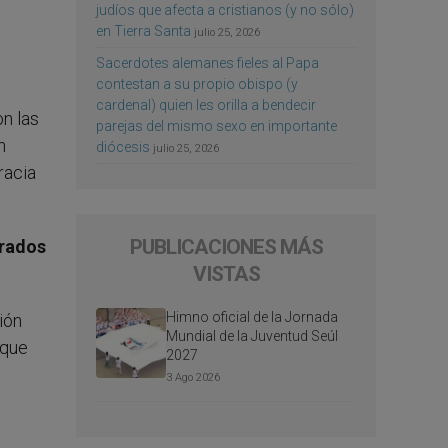
judíos que afecta a cristianos (y no sólo)
en Tierra Santa
julio 25, 2026
Sacerdotes alemanes fieles al Papa
contestan a su propio obispo (y
cardenal) quien les orilla a bendecir
n las
parejas del mismo sexo en importante
n
diócesis
julio 25, 2026
racia
PUBLICACIONES MÁS
crados
VISTAS
Himno oficial de la Jornada
ión
Mundial de la Juventud Seúl
 que
2027
3 Ago 2026