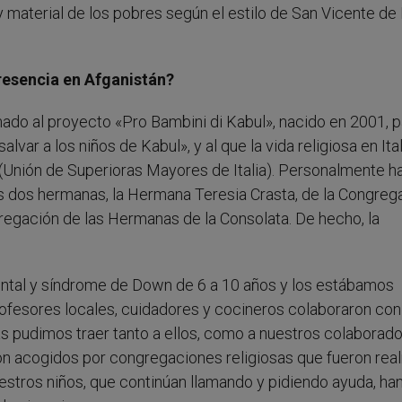
 y material de los pobres según el estilo de San Vicente de 
resencia en Afganistán?
 al proyecto «Pro Bambini di Kabul», nacido en 2001, p
var a los niños de Kabul», y al que la vida religiosa en Ital
Unión de Superioras Mayores de Italia). Personalmente h
s dos hermanas, la Hermana Teresia Crasta, de la Congreg
regación de las Hermanas de la Consolata. De hecho, la
ntal y síndrome de Down de 6 a 10 años y los estábamos
Profesores locales, cuidadores y cocineros colaboraron con
nas pudimos traer tanto a ellos, como a nuestros colaborado
eron acogidos por congregaciones religiosas que fueron re
stros niños, que continúan llamando y pidiendo ayuda, ha