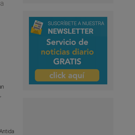
da
an
,
Antida