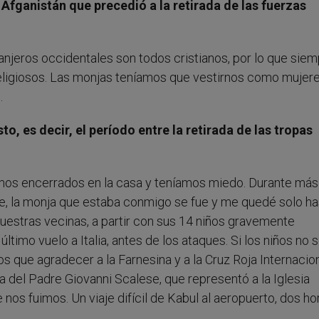
 Afganistán que precedió a la retirada de las fuerzas
anjeros occidentales son todos cristianos, por lo que sie
eligiosos. Las monjas teníamos que vestirnos como mujere
.
, es decir, el período entre la retirada de las tropas
mos encerrados en la casa y teníamos miedo. Durante más
e, la monja que estaba conmigo se fue y me quedé solo ha
nuestras vecinas, a partir con sus 14 niños gravemente
ltimo vuelo a Italia, antes de los ataques. Si los niños no 
 que agradecer a la Farnesina y a la Cruz Roja Internacio
ia del Padre Giovanni Scalese, que representó a la Iglesia
 nos fuimos. Un viaje difícil de Kabul al aeropuerto, dos ho