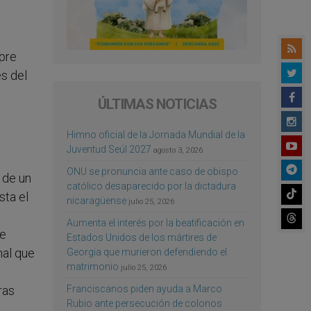
mpre
s del
ÚLTIMAS NOTICIAS
Himno oficial de la Jornada Mundial de la
Juventud Seúl 2027
agosto 3, 2026
ONU se pronuncia ante caso de obispo
 de un
católico desaparecido por la dictadura
sta el
nicaragüense
julio 25, 2026
Aumenta el interés por la beatificación en
se
Estados Unidos de los mártires de
nal que
Georgia que murieron defendiendo el
matrimonio
julio 25, 2026
Franciscanos piden ayuda a Marco
ras
Rubio ante persecución de colonos