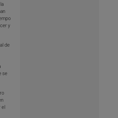
la
han
tiempo
ecer y
al de
a
e se
ro
en
 el