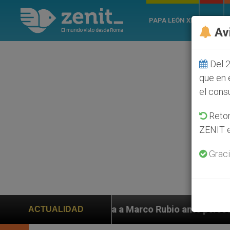
PAPA LEÓN XIV
ROMA
Av
Del 2
que en 
el cons
Retom
ZENIT e
Graci
Marco Rubio ante persecución de colonos judíos que af
ACTUALIDAD