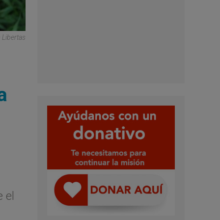
 Libertas
a
 el