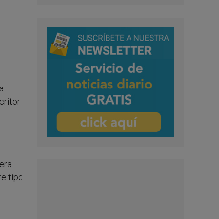
sa
critor
mera
e tipo.