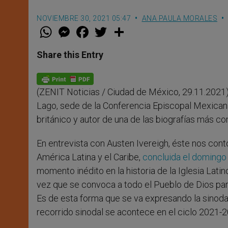
NOVIEMBRE 30, 2021 05:47
ANA PAULA MORALES
W
M
F
T
S
h
e
a
w
h
a
s
c
i
a
t
s
e
t
r
Share this Entry
s
e
b
t
e
A
n
o
e
p
g
o
r
p
e
k
(ZENIT Noticias / Ciudad de México, 29.11.2021).
r
Lago, sede de la Conferencia Episcopal Mexicana
británico y autor de una de las biografías más c
En entrevista con Austen Ivereigh, éste nos contó
América Latina y el Caribe,
concluida el domingo
momento inédito en la historia de la Iglesia Latin
vez que se convoca a todo el Pueblo de Dios para 
Es de esta forma que se va expresando la sinodal
recorrido sinodal se acontece en el ciclo 2021-2