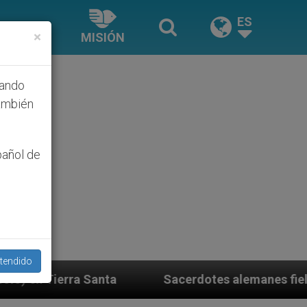
ES
×
MISIÓN
hando
ambién
pañol de
tendido
Sacerdotes alemanes fieles al Papa contestan a su prop