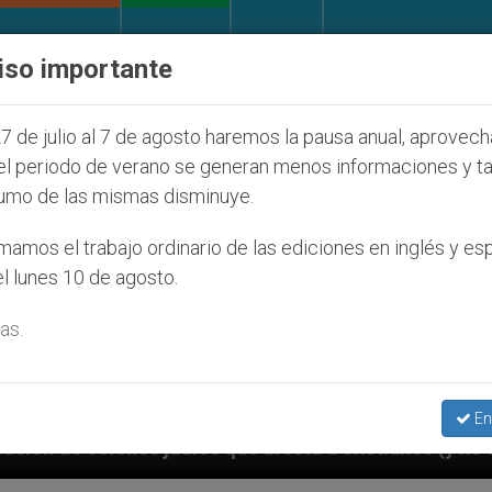
IGLESIA Y MUNDO
DOCUMENTOS
DONATIVOS
iso importante
7 de julio al 7 de agosto haremos la pausa anual, aprovec
el periodo de verano se generan menos informaciones y t
umo de las mismas disminuye.
amos el trabajo ordinario de las ediciones en inglés y es
l lunes 10 de agosto.
as.
En
ecta a cristianos (y no sólo) en Tierra Santa