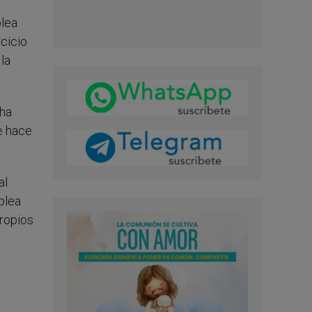
blea
cicio
la
cha
e hace
al
blea
propios