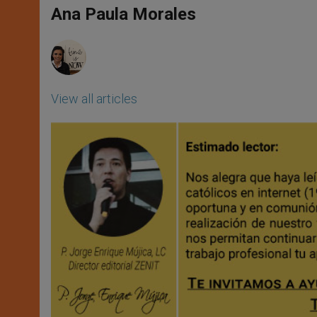
p
g
o
r
Ana Paula Morales
p
e
k
r
View all articles