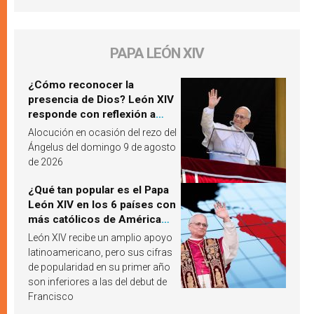
PAPA LEÓN XIV
¿Cómo reconocer la
presencia de Dios? León XIV
responde con reflexión a
partir de un pasaje del
Alocución en ocasión del rezo del
Evangelio
Ángelus del domingo 9 de agosto
de 2026
¿Qué tan popular es el Papa
León XIV en los 6 países con
más católicos de América
Latina en 2026? Publican
León XIV recibe un amplio apoyo
resultados de investigación
latinoamericano, pero sus cifras
de popularidad en su primer año
son inferiores a las del debut de
Francisco