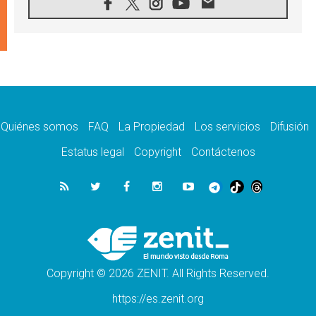
10.08.2026
Ébola en RD Congo: Alarma de la UNICEF
por 743 casos confirmados entre niños
10.08.2026
Los obispos de Francia invitan a rezar por el
viaje del Papa
10.08.2026
Indonesia: Un dólar para la construcción de
219 iglesias
Quiénes somos
FAQ
La Propiedad
Los servicios
Difusión
10.08.2026
En Cisjordania, los cristianos se sienten
Estatus legal
Copyright
Contáctenos
solos frente a la violencia de los colonos
09.08.2026
Iglesia en Ceuta convoca a una vigilia de
oración por la paz y la estabilidad
09.08.2026
El Papa: Detengan la espiral de violencia y
den cabida a la diplomacia
Copyright © 2026 ZENIT. All Rights Reserved.
https://es.zenit.org