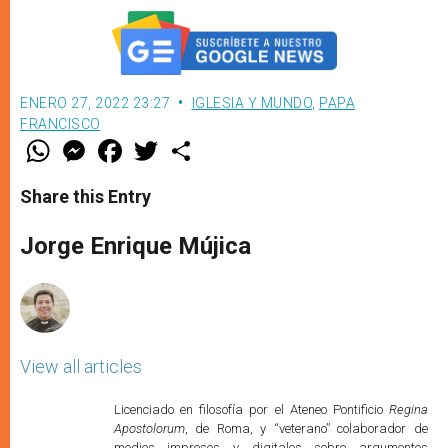
ENERO 27, 2022 23:27
IGLESIA Y MUNDO
,
PAPA
FRANCISCO
W
M
F
T
S
h
e
a
w
h
a
s
c
i
a
t
s
e
t
r
Share this Entry
s
e
b
t
e
A
n
o
e
p
g
o
r
Jorge Enrique Mújica
p
e
k
r
View all articles
Licenciado en filosofía por el Ateneo Pontificio
Regina
Apostolorum
, de Roma, y “veterano” colaborador de
medios impresos y digitales sobre argumentos