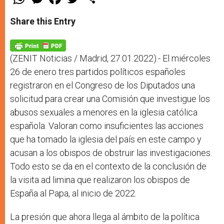
h
e
a
w
h
a
s
c
i
a
t
s
e
t
r
Share this Entry
s
e
b
t
e
A
n
o
e
p
g
o
r
p
e
k
r
(ZENIT Noticias / Madrid, 27.01.2022).- El miércoles
26 de enero tres partidos políticos españoles
registraron en el Congreso de los Diputados una
solicitud para crear una Comisión que investigue los
abusos sexuales a menores en la iglesia católica
española. Valoran como insuficientes las acciones
que ha tomado la iglesia del país en este campo y
acusan a los obispos de obstruir las investigaciones.
Todo esto se da en el contexto de la conclusión de
la visita ad limina que realizaron los obispos de
España al Papa, al inicio de 2022.
La presión que ahora llega al ámbito de la política