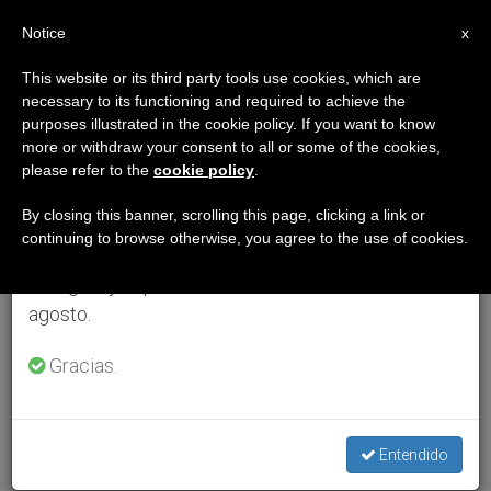
ES
Notice
×
x
Aviso importante
This website or its third party tools use cookies, which are
necessary to its functioning and required to achieve the
Del 27 de julio al 7 de agosto haremos la pausa
purposes illustrated in the cookie policy. If you want to know
anual, aprovechando que en el periodo de verano
more or withdraw your consent to all or some of the cookies,
please refer to the
cookie policy
.
se generan menos informaciones y también el
consumo de las mismas disminuye.
By closing this banner, scrolling this page, clicking a link or
continuing to browse otherwise, you agree to the use of cookies.
Retomamos el trabajo ordinario de las ediciones
en inglés y español de ZENIT el lunes 10 de
agosto.
Gracias.
Entendido