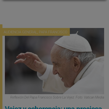
,
AUDIENCIA GENERAL
PAPA FRANCISCO
Reflexión Del Papa Francisco Sobre La Vejez. Foto: Vatican Media
Vejez y coherencia: una preciosa