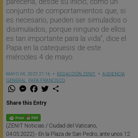
parecería, desde su inicio, como un
conjunto de comportamientos que, si
es necesario, pueden ser simulados o
disimulados, porque ninguno de ellos
es tan importante para la vida”, dice el
Papa en la catequesis de este
miércoles 4 de mayo.
MAYO 04, 2022 21:16
REDACCIÓN ZENIT
AUDIENCIA
GENERAL
,
PAPA FRANCISCO
W
M
F
T
S
h
e
a
w
h
a
s
c
i
a
t
s
e
t
r
Share this Entry
s
e
b
t
e
A
n
o
e
p
g
o
r
p
e
k
r
(ZENIT Noticias / Ciudad del Vaticano,
04.05.2022).- En la Plaza de San Pedro, ante unos 12