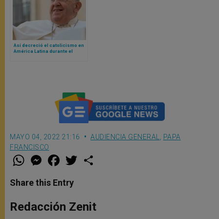
Así decreció el catolicismo en
América Latina durante el
Pontificado del Papa Francisco
MAYO 04, 2022 21:16
AUDIENCIA GENERAL
,
PAPA
FRANCISCO
W
M
F
T
S
h
e
a
w
h
a
s
c
i
a
t
s
e
t
r
Share this Entry
s
e
b
t
e
A
n
o
e
p
g
o
r
Redacción Zenit
p
e
k
r