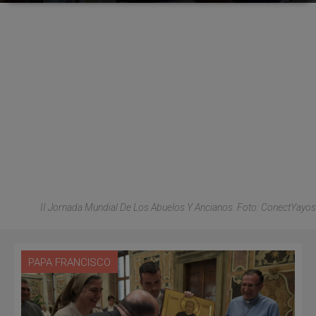
II Jornada Mundial De Los Abuelos Y Ancianos. Foto: ConectYayos
PAPA FRANCISCO