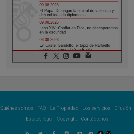
09.08.2026
El Papa: Detengan la espiral de violencia y
den cabida a la diplomacia
09.08.2026
León XIV: Confiar en Dios, no desesperarnos
en la oscuridad
08.08.2026
En Castel Gandolfo, el tapiz de Raffaello
sobre el sermón de San Pablo
08.08.2026
En Colombia, «la paz no se compra con una
firma»
08.08.2026
En Venezuela celebraron los 416 años del
Santo Cristo de La Grita
08.08.2026
El Papa: en Santa Ágata contemplamos la
victoria del amor sobre la muerte
Quiénes somos
FAQ
La Propiedad
Los servicios
Difusión
08.08.2026
León XIV visitará el Santuario de la Madre
Estatus legal
Copyright
Contáctenos
del Buen Consejo de Genazzano
07.08.2026
Filipinas: el Vicariato Apostólico de Calapán