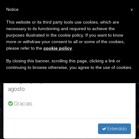
ES
Notice
×
x
Aviso importante
This website or its third party tools use cookies, which are
necessary to its functioning and required to achieve the
Del 27 de julio al 7 de agosto haremos la pausa
DÍA
purposes illustrated in the cookie policy. If you want to know
anual, aprovechando que en el periodo de verano
Mayo 30th, 2022
more or withdraw your consent to all or some of the cookies,
please refer to the
cookie policy
.
se generan menos informaciones y también el
consumo de las mismas disminuye.
By closing this banner, scrolling this page, clicking a link or
continuing to browse otherwise, you agree to the use of cookies.
ÚLTIMAS NOTICIAS
Retomamos el trabajo ordinario de las ediciones
en inglés y español de ZENIT el lunes 10 de
agosto.
Visitar a tus abuelitos o hacerles una videollamada puede
obtenerte una indulgencia plenaria
Gracias.
MAY 30, 2022 18:03
JORGE ENRIQUE MÚJICA
Entendido