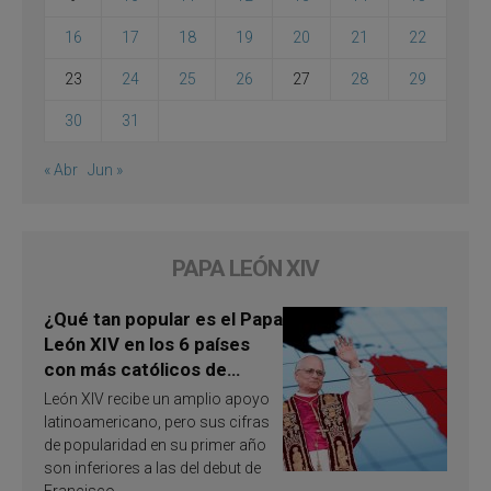
16
17
18
19
20
21
22
23
24
25
26
27
28
29
30
31
« Abr
Jun »
PAPA LEÓN XIV
¿Qué tan popular es el Papa
León XIV en los 6 países
con más católicos de
América Latina en 2026?
León XIV recibe un amplio apoyo
Publican resultados de
latinoamericano, pero sus cifras
investigación
de popularidad en su primer año
son inferiores a las del debut de
Francisco