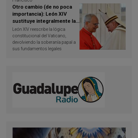
Otro cambio (de no poca
importancia): León XIV
sustituye integralmente la
ley vaticana de Papa
León XIV reescribe la lógica
Francisco
constitucional del Vaticano,
devolviendo la soberanía papal a
sus fundamentos legales