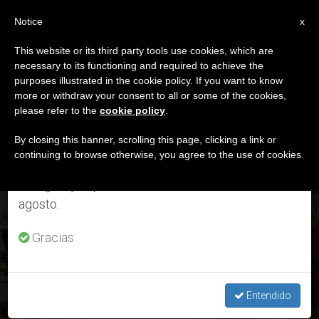
ES
Notice
×
x
Aviso importante
This website or its third party tools use cookies, which are
necessary to its functioning and required to achieve the
Del 27 de julio al 7 de agosto haremos la pausa
DÍA
purposes illustrated in the cookie policy. If you want to know
anual, aprovechando que en el periodo de verano
Mayo 29th, 2022
more or withdraw your consent to all or some of the cookies,
please refer to the
cookie policy
.
se generan menos informaciones y también el
consumo de las mismas disminuye.
By closing this banner, scrolling this page, clicking a link or
continuing to browse otherwise, you agree to the use of cookies.
ÚLTIMAS NOTICIAS
Retomamos el trabajo ordinario de las ediciones
en inglés y español de ZENIT el lunes 10 de
agosto.
“Tenemos el deber de inspirar a la humanidad para que
renuncie a la violencia y construya una cultura de paz”, dice
Gracias.
el Papa a budistas mongoles en el Vaticano
MAY 29, 2022 16:15
Entendido
REDACCIÓN ZENIT