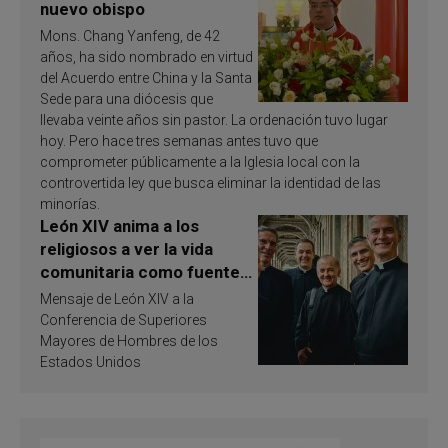
nuevo obispo
Mons. Chang Yanfeng, de 42
años, ha sido nombrado en virtud
del Acuerdo entre China y la Santa
Sede para una diócesis que
llevaba veinte años sin pastor. La ordenación tuvo lugar
hoy. Pero hace tres semanas antes tuvo que
comprometer públicamente a la Iglesia local con la
controvertida ley que busca eliminar la identidad de las
minorías.
León XIV anima a los
religiosos a ver la vida
comunitaria como fuente
de inspiración y
Mensaje de León XIV a la
santificación
Conferencia de Superiores
Mayores de Hombres de los
Estados Unidos