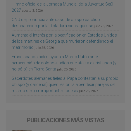
Himno oficial de la Jornada Mundial de la Juventud Seúl
2027
agosto 3, 2026
ONU se pronuncia ante caso de obispo católico
desaparecido por la dictadura nicaragüense
julio 25, 2026
Aumenta el interés por la beatificación en Estados Unidos
de los mártires de Georgia que murieron defendiendo el
matrimonio
julio 25, 2026
Franciscanos piden ayuda a Marco Rubio ante
persecución de colonos judíos que afecta a cristianos (y
no sólo) en Tierra Santa
julio 25, 2026
Sacerdotes alemanes fieles al Papa contestan a su propio
obispo (y cardenal) quien les orilla a bendecir parejas del
mismo sexo en importante diócesis
julio 25, 2026
PUBLICACIONES MÁS VISTAS