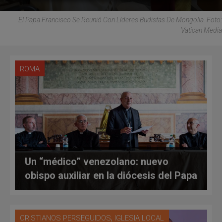
El Papa Francisco Se Reunió Con Líderes Budistas De Mongolia. Foto:
Vatican Media
ROMA
Un “médico” venezolano: nuevo
obispo auxiliar en la diócesis del Papa
,
CRISTIANOS PERSEGUIDOS
IGLESIA LOCAL