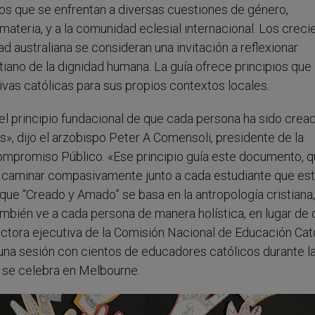
jos que se enfrentan a diversas cuestiones de género,
materia, y a la comunidad eclesial internacional. Los creci
d australiana se consideran una invitación a reflexionar
tiano de la dignidad humana. La guía ofrece principios que
ivas católicas para sus propios contextos locales.
del principio fundacional de que cada persona ha sido crea
», dijo el arzobispo Peter A Comensoli, presidente de la
 Compromiso Público. «Ese principio guía este documento, 
a caminar compasivamente junto a cada estudiante que e
 que “Creado y Amado” se basa en la antropología cristiana
también ve a cada persona de manera holística, en lugar de d
rectora ejecutiva de la Comisión Nacional de Educación Cató
de una sesión con cientos de educadores católicos durante l
 se celebra en Melbourne.