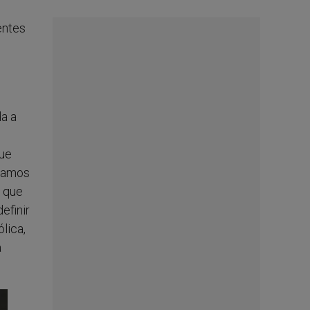
entes
da a
que
stamos
, que
efinir
lica,
a