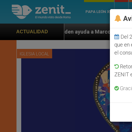
PAPA LEÓN XIV
ROMA
Av
n ayuda a Marco Rubio ante persecución de colonos jud
ACTUALIDAD
Del 2
que en 
el cons
IGLESIA LOCAL
Retom
ZENIT e
Graci