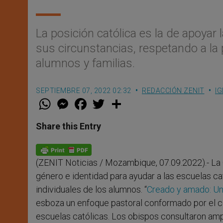
La posición católica es la de apoyar
sus circunstancias, respetando a la
alumnos y familias.
SEPTIEMBRE 07, 2022 02:32
REDACCIÓN ZENIT
IG
W
M
F
T
S
h
e
a
w
h
a
s
c
i
a
t
s
e
t
r
Share this Entry
s
e
b
t
e
A
n
o
e
p
g
o
r
p
e
k
(ZENIT Noticias / Mozambique, 07.09.2022).- La 
r
género e identidad para ayudar a las escuelas ca
individuales de los alumnos. “
Creado y amado: Una
esboza un enfoque pastoral conformado por el co
escuelas católicas. Los obispos consultaron amp