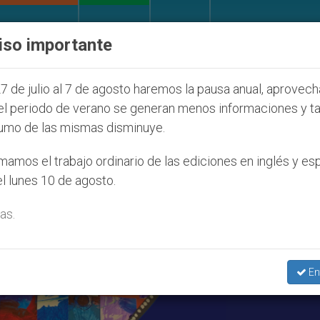
IGLESIA Y MUNDO
DOCUMENTOS
DONATIVOS
iso importante
íos que afecta a cristianos (y no sólo) en Tierra Sant
7 de julio al 7 de agosto haremos la pausa anual, aprovec
el periodo de verano se generan menos informaciones y t
umo de las mismas disminuye.
amos el trabajo ordinario de las ediciones en inglés y es
l lunes 10 de agosto.
as.
En