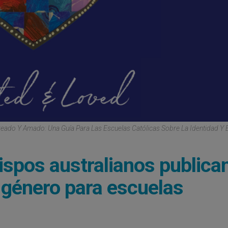
eado Y Amado: Una Guía Para Las Escuelas Católicas Sobre La Identidad Y 
spos australianos publica
y género para escuelas