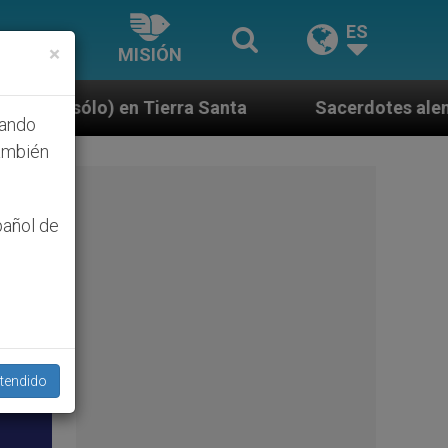
ES
×
MISIÓN
a
Sacerdotes alemanes fieles al Papa contestan
hando
ambién
pañol de
tendido