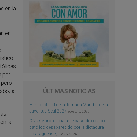
s en la
an en
e
ístico
tólicas
a por
 pero
ÚLTIMAS NOTICIAS
 esboza
Himno oficial de la Jornada Mundial de la
Juventud Seúl 2027
agosto 3, 2026
las
ONU se pronuncia ante caso de obispo
en la
católico desaparecido por la dictadura
nicaragüense
julio 25, 2026