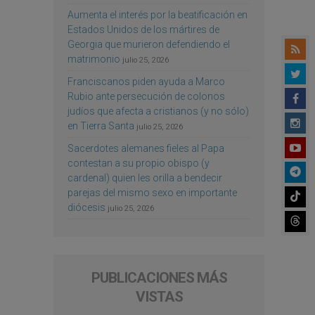
Aumenta el interés por la beatificación en
Estados Unidos de los mártires de
Georgia que murieron defendiendo el
matrimonio
julio 25, 2026
Franciscanos piden ayuda a Marco
Rubio ante persecución de colonos
judíos que afecta a cristianos (y no sólo)
en Tierra Santa
julio 25, 2026
Sacerdotes alemanes fieles al Papa
contestan a su propio obispo (y
cardenal) quien les orilla a bendecir
parejas del mismo sexo en importante
diócesis
julio 25, 2026
PUBLICACIONES MÁS
VISTAS