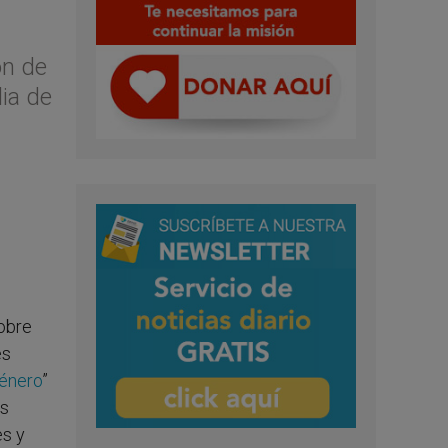
ón de
ia de
sobre
es
género
”
as
es y