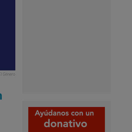
El Género
n