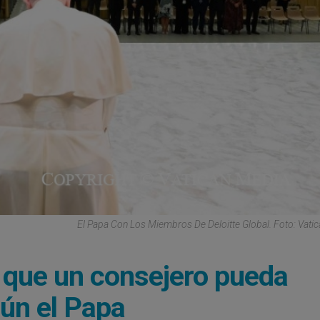
El Papa Con Los Miembros De Deloitte Global. Foto: Vati
 que un consejero pueda
gún el Papa