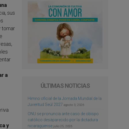
una
ia, sus
os
y tomar
de
resas,
bles
entar
ar a
ÚLTIMAS NOTICIAS
Himno oficial de la Jornada Mundial de la
Juventud Seúl 2027
agosto 3, 2026
riva
ONU se pronuncia ante caso de obispo
católico desaparecido por la dictadura
ca y
nicaragüense
julio 25, 2026