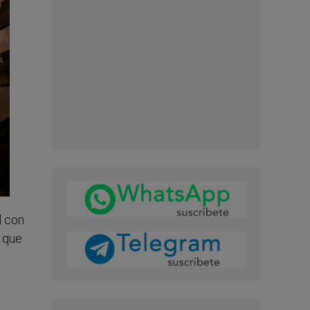
l con
 que