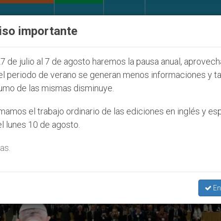
IGLESIA Y MUNDO
DOCUMENTOS
DONATIVOS
iso importante
ristianos (y no sólo) en Tierra Santa
Sacerdot
7 de julio al 7 de agosto haremos la pausa anual, aprovec
el periodo de verano se generan menos informaciones y t
umo de las mismas disminuye.
amos el trabajo ordinario de las ediciones en inglés y es
l lunes 10 de agosto.
as.
En