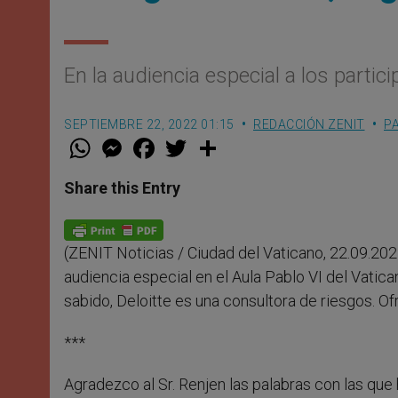
En la audiencia especial a los partici
SEPTIEMBRE 22, 2022 01:15
REDACCIÓN ZENIT
P
W
M
F
T
S
h
e
a
w
h
a
s
c
i
a
t
s
e
t
r
Share this Entry
s
e
b
t
e
A
n
o
e
p
g
o
r
p
e
k
(ZENIT Noticias / Ciudad del Vaticano, 22.09.20
r
audiencia especial en el Aula Pablo VI del Vatica
sabido, Deloitte es una consultora de riesgos. Of
***
Agradezco al Sr. Renjen las palabras con las que