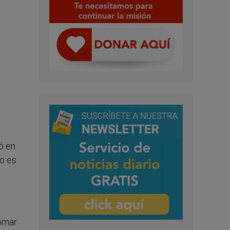
ó en
mo es
tomar