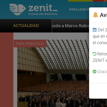
PAPA LEÓN XIV
ROMA
Av
ubio ante persecución de colonos judíos que afecta a c
ACTUALIDAD
Del 2
que en 
el cons
PAPA FRANCISCO
Retom
ZENIT e
Graci