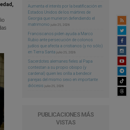
iedad,
Aumenta el interés por la beatificación en
Estados Unidos de los mártires de
Georgia que murieron defendiendo el
dio
matrimonio
julio 25, 2026
das
Franciscanos piden ayuda a Marco
Rubio ante persecución de colonos
judíos que afecta a cristianos (y no sólo)
en Tierra Santa
julio 25, 2026
Sacerdotes alemanes fieles al Papa
contestan a su propio obispo (y
cardenal) quien les orilla a bendecir
parejas del mismo sexo en importante
diócesis
julio 25, 2026
PUBLICACIONES MÁS
VISTAS