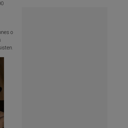
00
ones o
s
isten.