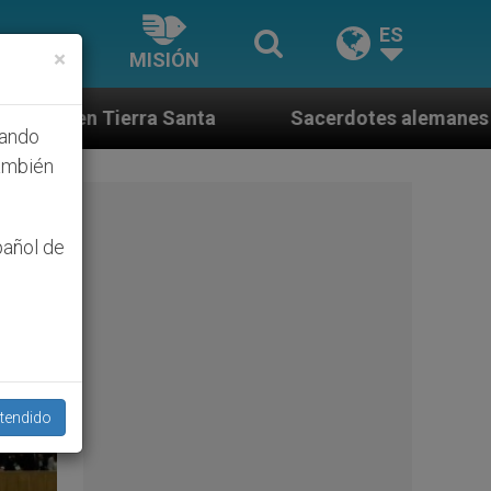
ES
×
MISIÓN
es alemanes fieles al Papa contestan a su propio obis
hando
ambién
pañol de
tendido