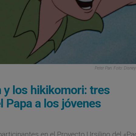
Peter Pan. Foto: Disn
 y los hikikomori: tres
 Papa a los jóvenes
articipantes en el Proyecto Ursilino del «Pa