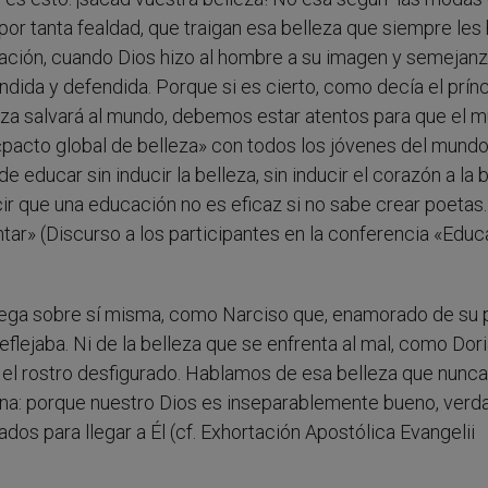
por tanta fealdad, que traigan esa belleza que siempre les
ación, cuando Dios hizo al hombre a su imagen y semejanz
dida y defendida. Porque si es cierto, como decía el prín
lleza salvará al mundo, debemos estar atentos para que el 
 un «pacto global de belleza» con todos los jóvenes del mundo
educar sin inducir la belleza, sin inducir el corazón a la b
ir que una educación no es eficaz si no sabe crear poetas.
tar» (Discurso a los participantes en la conferencia «Educ
liega sobre sí misma, como Narciso que, enamorado de su 
lejaba. Ni de la belleza que se enfrenta al mal, como Dor
n el rostro desfigurado. Hablamos de esa belleza que nunca
vina: porque nuestro Dios es inseparablemente bueno, verd
iados para llegar a Él (cf. Exhortación Apostólica Evangelii