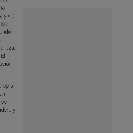
 ha
a y vio
cipe
mundo
,
elleza.
 El
ación:
propia
ian
 se
adero y