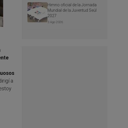
Himno oficial de la Jornada
Mundial de la Juventud Seúl
2027
3 Ago 2026
a
ente
tuosos
irigí a
 estoy