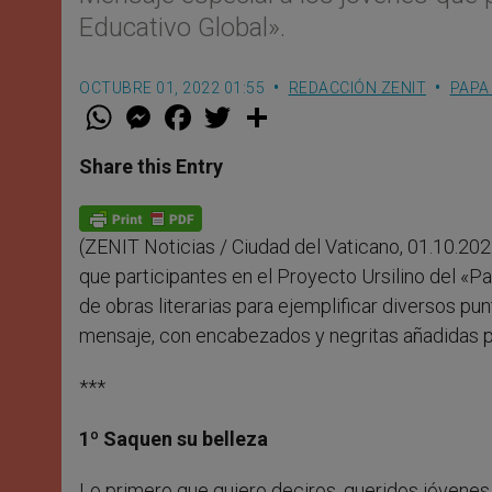
Educativo Global».
OCTUBRE 01, 2022 01:55
REDACCIÓN ZENIT
PAPA
W
M
F
T
S
h
e
a
w
h
a
s
c
i
a
t
s
e
t
r
Share this Entry
s
e
b
t
e
A
n
o
e
p
g
o
r
p
e
k
(ZENIT Noticias / Ciudad del Vaticano, 01.10.202
r
que participantes en el Proyecto Ursilino del «P
de obras literarias para ejemplificar diversos pu
mensaje, con encabezados y negritas añadidas 
***
1º Saquen su belleza
Lo primero que quiero deciros, queridos jóvenes