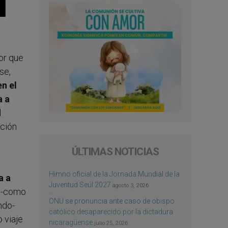
or que
se,
n el
a a
l
ación
ÚLTIMAS NOTICIAS
Himno oficial de la Jornada Mundial de la
a a
Juventud Seúl 2027
agosto 3, 2026
s -como
ONU se pronuncia ante caso de obispo
ndo-
católico desaparecido por la dictadura
 viaje
nicaragüense
julio 25, 2026