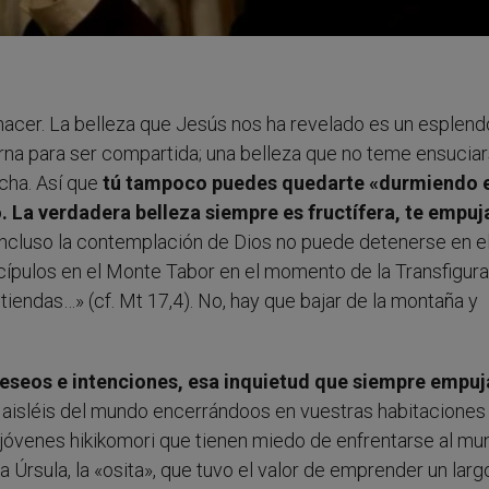
hacer. La belleza que Jesús nos ha revelado es un esplend
rna para ser compartida; una belleza que no teme ensuciar
echa. Así que
tú tampoco puedes quedarte «durmiendo e
. La verdadera belleza siempre es fructífera, te empuj
 Incluso la contemplación de Dios no puede detenerse en e
scípulos en el Monte Tabor en el momento de la Transfigur
endas…» (cf. Mt 17,4). No, hay que bajar de la montaña y
deseos e intenciones, esa inquietud que siempre empuj
aisléis del mundo encerrándoos en vuestras habitacione
 jóvenes hikikomori que tienen miedo de enfrentarse al mu
Úrsula, la «osita», que tuvo el valor de emprender un largo