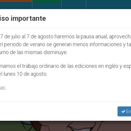
IGLESIA Y MUNDO
DOCUMENTOS
DONATIVOS
iso importante
e afecta a cristianos (y no sólo) en Tierra Santa
7 de julio al 7 de agosto haremos la pausa anual, aprovec
el periodo de verano se generan menos informaciones y t
umo de las mismas disminuye.
amos el trabajo ordinario de las ediciones en inglés y es
l lunes 10 de agosto.
as.
En