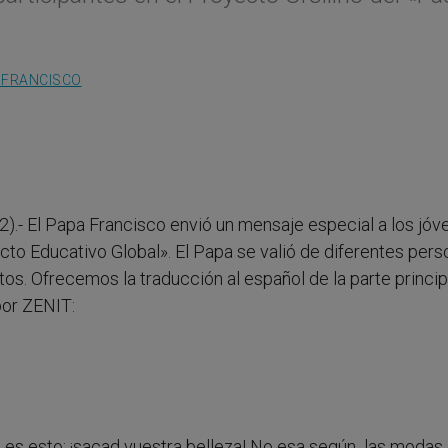
 FRANCISCO
2).- El Papa Francisco envió un mensaje especial a los jóv
acto Educativo Global». El Papa se valió de diferentes pers
ntos. Ofrecemos la traducción al español de la parte princip
por ZENIT:
, es esto: ¡sacad vuestra belleza! No esa según las modas 