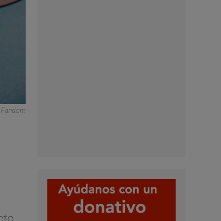
ey Fandom
cto