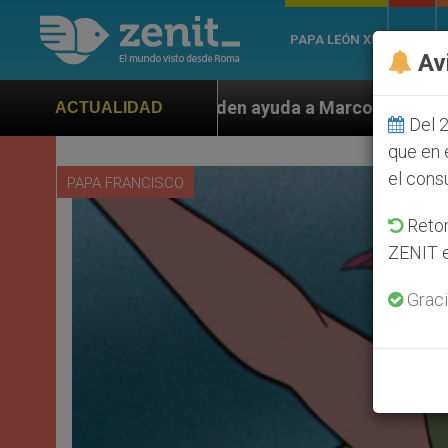
PAPA LEÓN XIV
ROMA
Av
a a Marco Rubio ante persecución de colonos judíos qu
ACTUALIDAD
Del 2
que en 
el cons
PAPA FRANCISCO
Retom
ZENIT e
Graci