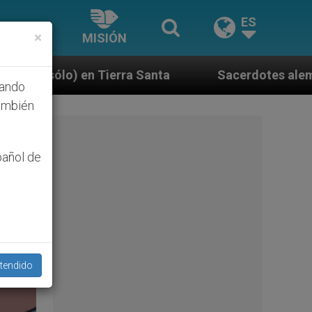
ES
×
MISIÓN
Sacerdotes alemanes fieles al Papa contestan a su 
hando
ambién
pañol de
tendido