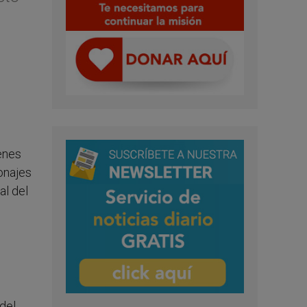
enes
onajes
al del
del