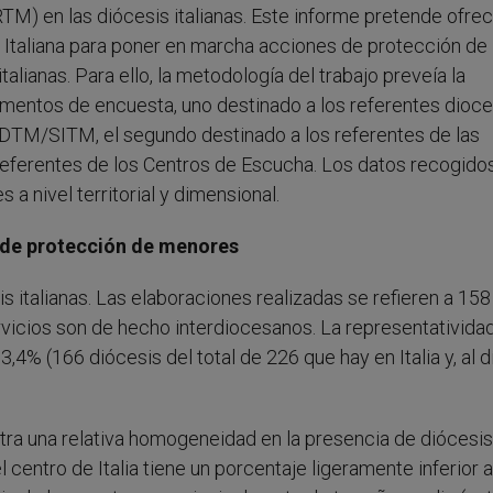
M) en las diócesis italianas. Este informe pretende ofrec
l Italiana para poner en marcha acciones de protección de
alianas. Para ello, la metodología del trabajo preveía la
trumentos de encuesta, uno destinado a los referentes dioc
l SDTM/SITM, el segundo destinado a los referentes de las
s referentes de los Centros de Escucha. Los datos recogido
 a nivel territorial y dimensional.
 de protección de menores
s italianas. Las elaboraciones realizadas se refieren a 158
rvicios son de hecho interdiocesanos. La representativida
,4% (166 diócesis del total de 226 que hay en Italia y, al d
stra una relativa homogeneidad en la presencia de diócesis
l centro de Italia tiene un porcentaje ligeramente inferior a