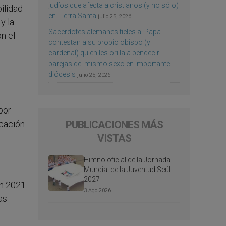
judíos que afecta a cristianos (y no sólo)
ilidad
en Tierra Santa
julio 25, 2026
y la
Sacerdotes alemanes fieles al Papa
n el
contestan a su propio obispo (y
cardenal) quien les orilla a bendecir
parejas del mismo sexo en importante
diócesis
julio 25, 2026
por
PUBLICACIONES MÁS
icación
VISTAS
Himno oficial de la Jornada
Mundial de la Juventud Seúl
2027
en 2021
3 Ago 2026
as