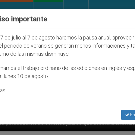
IGLESIA Y MUNDO
DOCUMENTOS
DONATIVOS
iso importante
7 de julio al 7 de agosto haremos la pausa anual, aprovec
el periodo de verano se generan menos informaciones y t
umo de las mismas disminuye.
amos el trabajo ordinario de las ediciones en inglés y es
l lunes 10 de agosto.
as.
En
íos que afecta a cristianos (y no sólo) en Tierra San