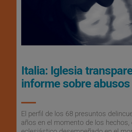
Italia: Iglesia transpa
informe sobre abusos 
El perfil de los 68 presuntos delinc
años en el momento de los hechos, e
eclesiástico desempeñado en el mome