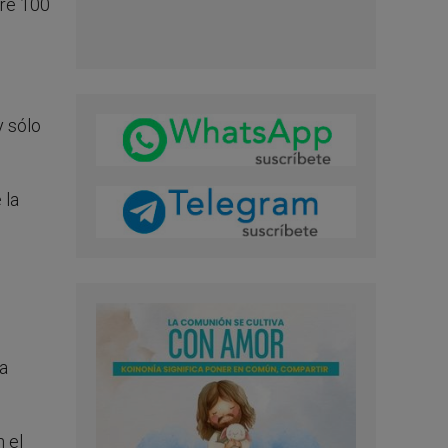
tre 100
y sólo
 la
a
 el