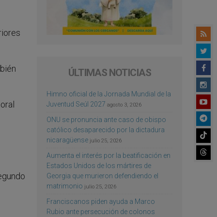
riores
mbién
ÚLTIMAS NOTICIAS
Himno oficial de la Jornada Mundial de la
oral
Juventud Seúl 2027
agosto 3, 2026
ONU se pronuncia ante caso de obispo
católico desaparecido por la dictadura
nicaragüense
julio 25, 2026
Aumenta el interés por la beatificación en
Estados Unidos de los mártires de
segundo
Georgia que murieron defendiendo el
matrimonio
julio 25, 2026
Franciscanos piden ayuda a Marco
Rubio ante persecución de colonos