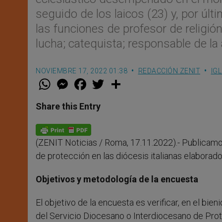
seguido de los laicos (23) y, por últi
las funciones de profesor de religión
lucha; catequista; responsable de la
NOVIEMBRE 17, 2022 01:38
REDACCIÓN ZENIT
IG
W
M
F
T
S
h
e
a
w
h
a
s
c
i
a
t
s
e
t
r
Share this Entry
s
e
b
t
e
A
n
o
e
p
g
o
r
p
e
k
(ZENIT Noticias / Roma, 17.11.2022).- Publicamo
r
de protección en las diócesis italianas elaborado
Objetivos y metodología de la encuesta
El objetivo de la encuesta es verificar, en el bie
del Servicio Diocesano o Interdiocesano de Pr