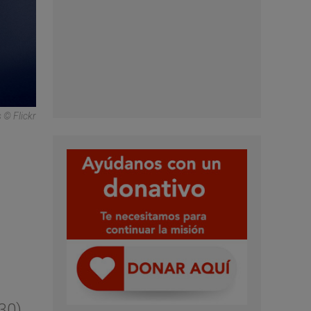
 © Flickr
30),