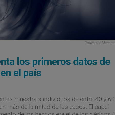
Protección Menores
renta los primeros datos de
en el país
uentes muestra a individuos de entre 40 y 60
n más de la mitad de los casos. El papel
nto de los hechos era el de los clérigos (