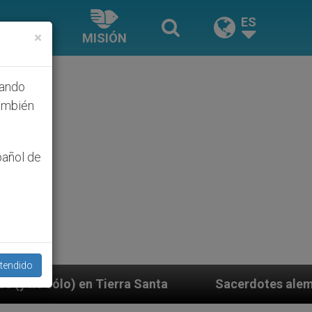
ES
×
MISIÓN
hando
ambién
pañol de
tendido
ta
Sacerdotes alemanes fieles al Papa contesta