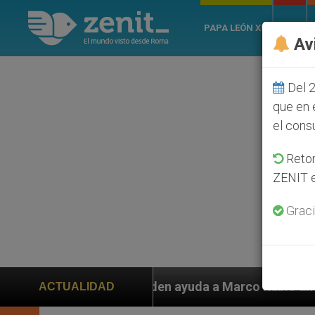
PAPA LEÓN XIV
ROMA
Av
Del 2
que en 
el cons
Retom
ZENIT e
Graci
n ayuda a Marco Rubio ante persecución de colonos jud
ACTUALIDAD