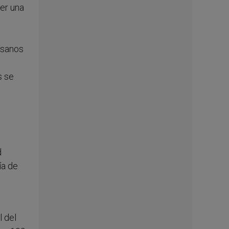
er una
esanos
s se
d
ía de
l del