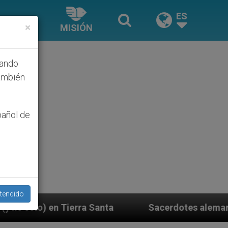
ES
×
MISIÓN
hando
ambién
pañol de
tendido
Sacerdotes alemanes fieles al Papa contestan a 