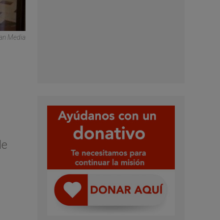
can Media
de