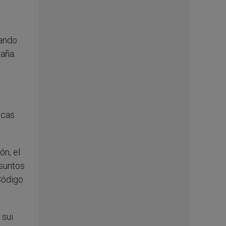
uando
taña.
icas
ón, el
asuntos
Código
 sui