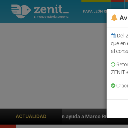
PAPA LEÓN XIV
ROMA
Av
Del 2
que en 
el cons
Retom
ZENIT e
Graci
yuda a Marco Rubio ante persecución de colonos judíos
ACTUALIDAD