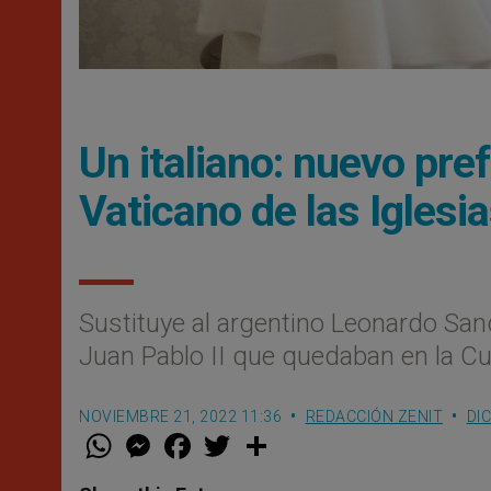
Un italiano: nuevo pref
Vaticano de las Iglesi
Sustituye al argentino Leonardo Sand
Juan Pablo II que quedaban en la C
NOVIEMBRE 21, 2022 11:36
REDACCIÓN ZENIT
DI
W
M
F
T
S
h
e
a
w
h
a
s
c
i
a
t
s
e
t
r