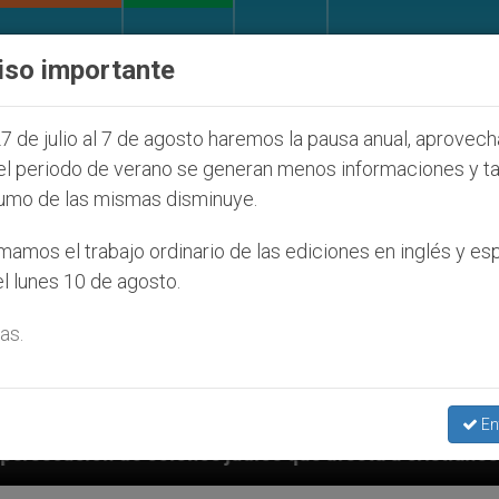
IGLESIA Y MUNDO
DOCUMENTOS
DONATIVOS
iso importante
7 de julio al 7 de agosto haremos la pausa anual, aprovec
el periodo de verano se generan menos informaciones y t
umo de las mismas disminuye.
amos el trabajo ordinario de las ediciones en inglés y es
l lunes 10 de agosto.
as.
En
 que afecta a cristianos (y no sólo) en Tierra Santa