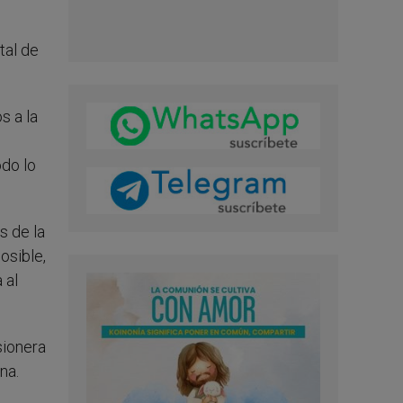
tal de
s a la
odo lo
s de la
osible,
 al
sionera
na.