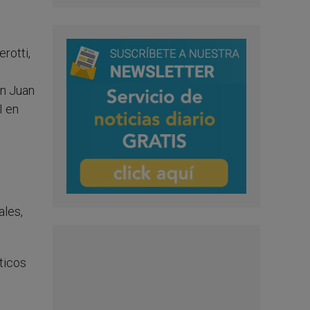
rotti,
an Juan
I en
ales,
ticos