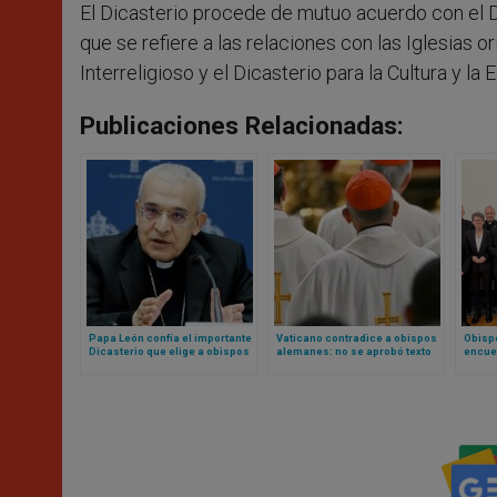
El Dicasterio procede de mutuo acuerdo con el Di
que se refiere a las relaciones con las Iglesias o
Interreligioso y el Dicasterio para la Cultura y la
Publicaciones Relacionadas:
Papa León confía el importante
Vaticano contradice a obispos
Obisp
Dicasterio que elige a obispos
alemanes: no se aprobó texto
encue
a un carmelita y canonista
para bendición de parejas
del Pa
homosexuales
“Confe
temas