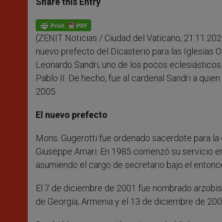
Share this Entry
s
e
b
t
e
A
n
o
e
p
g
o
r
p
e
k
(ZENIT Noticias / Ciudad del Vaticano, 21.11.202
r
nuevo prefecto del Dicasterio para las Iglesias O
Leonardo Sandri, uno de los pocos eclesiásticos
Pablo II. De hecho, fue al cardenal Sandri a quie
2005.
El nuevo prefecto
Mons. Gugerotti fue ordenado sacerdote para la
Giuseppe Amari. En 1985 comenzó su servicio en 
asumiendo el cargo de secretario bajo el entonces
El 7 de diciembre de 2001 fue nombrado arzobispo
de Georgia, Armenia y el 13 de diciembre de 20