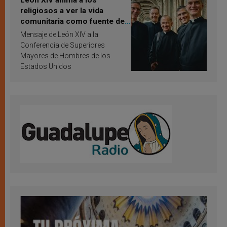
religiosos a ver la vida
comunitaria como fuente de
inspiración y santificación
Mensaje de León XIV a la
Conferencia de Superiores
Mayores de Hombres de los
Estados Unidos