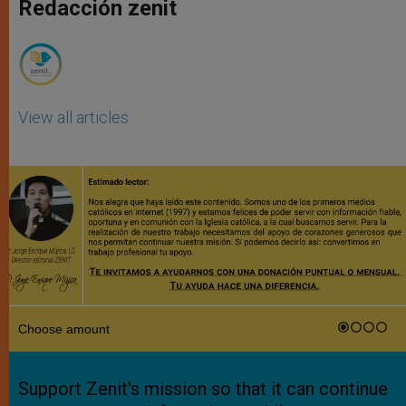
p
g
o
r
Redacción zenit
p
e
k
r
View all articles