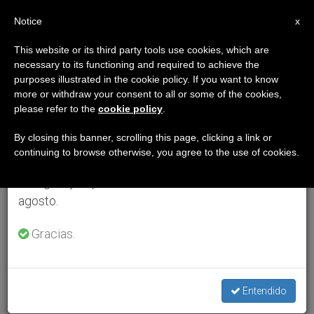
ES
Notice
×
x
Aviso importante
This website or its third party tools use cookies, which are
necessary to its functioning and required to achieve the
Del 27 de julio al 7 de agosto haremos la pausa
purposes illustrated in the cookie policy. If you want to know
anual, aprovechando que en el periodo de verano
more or withdraw your consent to all or some of the cookies,
please refer to the
cookie policy
.
se generan menos informaciones y también el
consumo de las mismas disminuye.
By closing this banner, scrolling this page, clicking a link or
continuing to browse otherwise, you agree to the use of cookies.
Retomamos el trabajo ordinario de las ediciones
en inglés y español de ZENIT el lunes 10 de
agosto.
Gracias.
Entendido