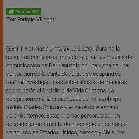
A
n
o
e
p
g
o
r
p
e
k
r
Por: Enrique Villegas
(ZENIT Noticias / Lima, 24.07.2023).- Durante la
penúltima semana del mes de julio, varios medios de
comunicación de Perú anunciaron una visita de una
delegación de la Santa Sede que se ocuparía de
realizar investigaciones sobre abusos de menores
con relación al Sodalicio de Vida Cristiana. La
delegación estaría encabezada por el arzobispo
maltés Charles Scicluna y el sacerdote español
Jordi Bertomeo. Estas mismas personas se han
ocupado anteriormente de investigación de casos
de abusos en Estados Unidos, México y Chile, por