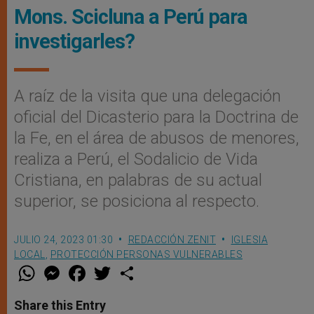
Mons. Scicluna a Perú para
investigarles?
A raíz de la visita que una delegación
oficial del Dicasterio para la Doctrina de
la Fe, en el área de abusos de menores,
realiza a Perú, el Sodalicio de Vida
Cristiana, en palabras de su actual
superior, se posiciona al respecto.
JULIO 24, 2023 01:30
REDACCIÓN ZENIT
IGLESIA
LOCAL
,
PROTECCIÓN PERSONAS VULNERABLES
W
M
F
T
S
h
e
a
w
h
a
s
c
i
a
t
s
e
t
r
Share this Entry
s
e
b
t
e