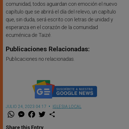
comunidad, todos aguardan con emoción el nuevo
capítulo que se abrirá el día del relevo, un capítulo
que, sin duda, será escrito con letras de unidad y
esperanza en el corazón de la comunidad
ecuménica de Taizé.
Publicaciones Relacionadas:
Publicaciones no relacionadas.
JULIO 24, 2023 04:17
IGLESIA LOCAL
W
M
F
T
S
h
e
a
w
h
a
s
c
i
a
t
s
e
t
r
Share this Entry