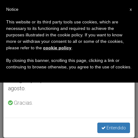
ES
Notice
×
x
Aviso importante
This website or its third party tools use cookies, which are
necessary to its functioning and required to achieve the
Del 27 de julio al 7 de agosto haremos la pausa
purposes illustrated in the cookie policy. If you want to know
anual, aprovechando que en el periodo de verano
more or withdraw your consent to all or some of the cookies,
please refer to the
cookie policy
.
se generan menos informaciones y también el
consumo de las mismas disminuye.
By closing this banner, scrolling this page, clicking a link or
continuing to browse otherwise, you agree to the use of cookies.
Retomamos el trabajo ordinario de las ediciones
en inglés y español de ZENIT el lunes 10 de
agosto.
Gracias.
Entendido