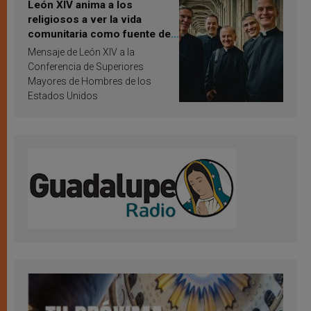
León XIV anima a los
religiosos a ver la vida
comunitaria como fuente de
inspiración y santificación
Mensaje de León XIV a la
Conferencia de Superiores
Mayores de Hombres de los
Estados Unidos