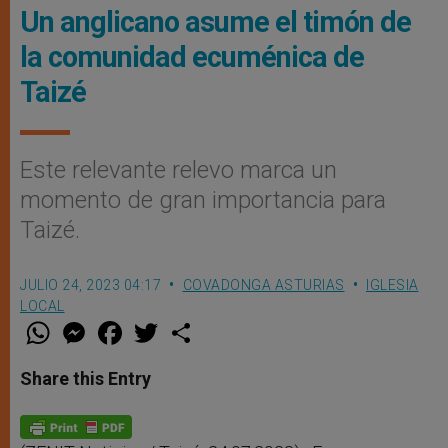
Un anglicano asume el timón de
la comunidad ecuménica de
Taizé
Este relevante relevo marca un
momento de gran importancia para
Taizé.
JULIO 24, 2023 04:17
COVADONGA ASTURIAS
IGLESIA
LOCAL
W
M
F
T
S
h
e
a
w
h
a
s
c
i
a
t
s
e
t
r
Share this Entry
s
e
b
t
e
A
n
o
e
p
g
o
r
p
e
k