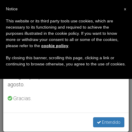
ES
Notice
×
x
Aviso importante
This website or its third party tools use cookies, which are
necessary to its functioning and required to achieve the
Del 27 de julio al 7 de agosto haremos la pausa
purposes illustrated in the cookie policy. If you want to know
anual, aprovechando que en el periodo de verano
more or withdraw your consent to all or some of the cookies,
please refer to the
cookie policy
.
se generan menos informaciones y también el
consumo de las mismas disminuye.
By closing this banner, scrolling this page, clicking a link or
continuing to browse otherwise, you agree to the use of cookies.
Retomamos el trabajo ordinario de las ediciones
en inglés y español de ZENIT el lunes 10 de
agosto.
Gracias.
Entendido