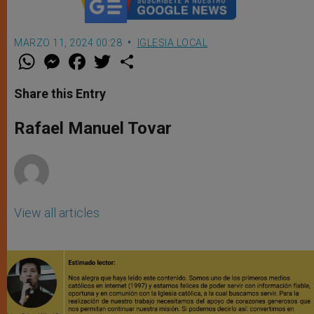
MARZO 11, 2024 00:28
IGLESIA LOCAL
W
M
F
T
S
h
e
a
w
h
a
s
c
i
a
t
s
e
t
r
Share this Entry
s
e
b
t
e
A
n
o
e
p
g
o
r
Rafael Manuel Tovar
p
e
k
r
View all articles