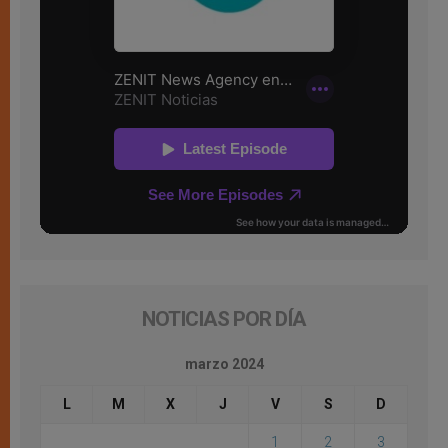
NOTICIAS POR DÍA
marzo 2024
L
M
X
J
V
S
D
1
2
3