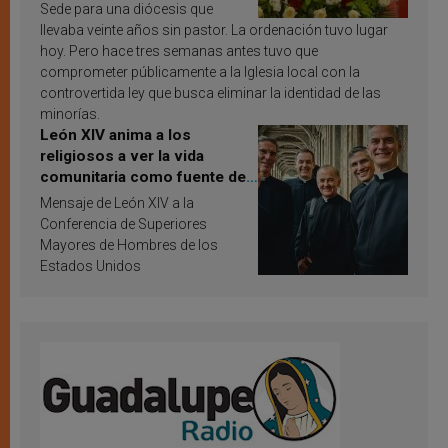
Sede para una diócesis que
llevaba veinte años sin pastor. La ordenación tuvo lugar
hoy. Pero hace tres semanas antes tuvo que
comprometer públicamente a la Iglesia local con la
controvertida ley que busca eliminar la identidad de las
minorías.
León XIV anima a los
religiosos a ver la vida
comunitaria como fuente de
inspiración y santificación
Mensaje de León XIV a la
Conferencia de Superiores
Mayores de Hombres de los
Estados Unidos