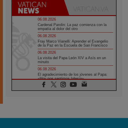
06.08.2026
Cardenal Parolin: La paz comienza con la
empatía al dolor del otro
06.08.2026
Fray Marco Vianelli: Aprender el Evangelio
de la Paz en la Escuela de San Francisco
06.08.2026
La visita del Papa León XIV a Asís en un
minuto
06.08.2026
El agradecimiento de los jóvenes al Papa:
«Hoy nos sentimos Iglesia»
06.08.2026
Líbano: Reanudan los coloquios en Roma en
medio de tensiones y ataques en el sur del
país
06.08.2026
Hiroshima y Nagasaki, 81 años después.
Comienzan "Diez Días Oración por la Paz"
06.08.2026