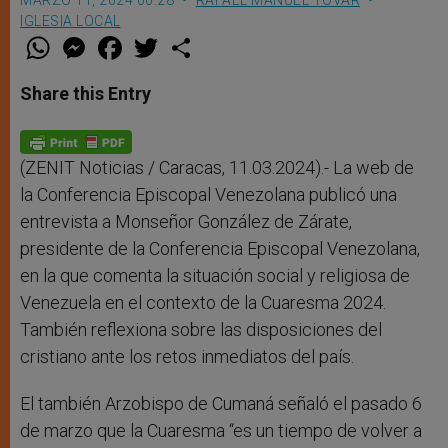
IGLESIA LOCAL
W
M
F
T
S
h
e
a
w
h
a
s
c
i
a
t
s
e
t
r
Share this Entry
s
e
b
t
e
A
n
o
e
p
g
o
r
p
e
k
r
(ZENIT Noticias / Caracas, 11.03.2024).- La web de
la Conferencia Episcopal Venezolana publicó una
entrevista a Monseñor González de Zárate,
presidente de la Conferencia Episcopal Venezolana,
en la que comenta la situación social y religiosa de
Venezuela en el contexto de la Cuaresma 2024.
También reflexiona sobre las disposiciones del
cristiano ante los retos inmediatos del país.
El también Arzobispo de Cumaná señaló el pasado 6
de marzo que la Cuaresma “es un tiempo de volver a