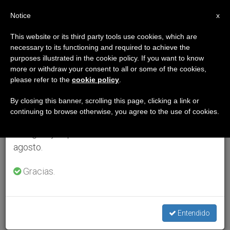
ES
Notice
×
x
Aviso importante
This website or its third party tools use cookies, which are
necessary to its functioning and required to achieve the
Del 27 de julio al 7 de agosto haremos la pausa
purposes illustrated in the cookie policy. If you want to know
anual, aprovechando que en el periodo de verano
more or withdraw your consent to all or some of the cookies,
please refer to the
cookie policy
.
se generan menos informaciones y también el
consumo de las mismas disminuye.
By closing this banner, scrolling this page, clicking a link or
continuing to browse otherwise, you agree to the use of cookies.
Retomamos el trabajo ordinario de las ediciones
en inglés y español de ZENIT el lunes 10 de
agosto.
Gracias.
Entendido