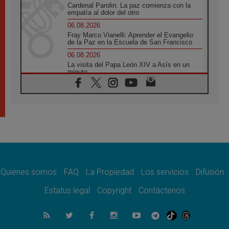
Cardenal Parolin: La paz comienza con la
empatía al dolor del otro
06.08.2026
Fray Marco Vianelli: Aprender el Evangelio
de la Paz en la Escuela de San Francisco
06.08.2026
La visita del Papa León XIV a Asís en un
minuto
06.08.2026
El agradecimiento de los jóvenes al Papa:
«Hoy nos sentimos Iglesia»
06.08.2026
Líbano: Reanudan los coloquios en Roma en
medio de tensiones y ataques en el sur del
país
06.08.2026
Hiroshima y Nagasaki, 81 años después.
Comienzan "Diez Días Oración por la Paz"
Quiénes somos
FAQ
La Propiedad
Los servicios
Difusión
06.08.2026
Estatus legal
Copyright
Contáctenos
Pizzaballa en Asís: los cristianos quieren
paz
06.08.2026
Sturla: La visita de León XIV será una buena
noticia para todo el Uruguay