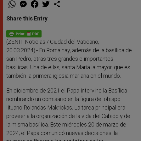
W
M
F
T
S
h
e
a
w
h
a
s
c
i
a
t
s
e
t
r
Share this Entry
s
e
b
t
e
A
n
o
e
p
g
o
r
p
e
k
r
(ZENIT Noticias / Ciudad del Vaticano,
20.03.2024).- En Roma hay, además de la basílica de
san Pedro, otras tres grandes e importantes
basílicas. Una de ellas, santa María la mayor, que es
también la primera iglesia mariana en el mundo.
En diciembre de 2021 el Papa intervino la Basílica
nombrando un comisario en la figura del obispo
lituano Rolandas Makrickas. La tarea principal era
proveer a la organización de la vida del Cabido y de
la misma basílica. Este miércoles 20 de marzo de
2024, el Papa comunicó nuevas decisiones: la