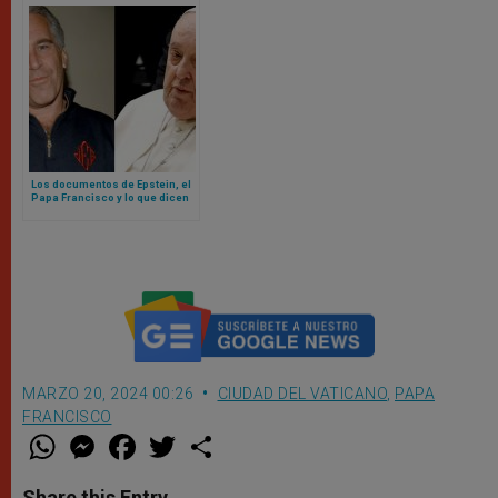
Los documentos de Epstein, el
Papa Francisco y lo que dicen
sobre el Vaticano
MARZO 20, 2024 00:26
CIUDAD DEL VATICANO
,
PAPA
FRANCISCO
W
M
F
T
S
h
e
a
w
h
a
s
c
i
a
t
s
e
t
r
Share this Entry