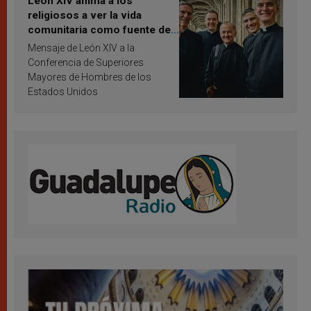
León XIV anima a los
religiosos a ver la vida
comunitaria como fuente de
inspiración y santificación
Mensaje de León XIV a la
Conferencia de Superiores
Mayores de Hombres de los
Estados Unidos