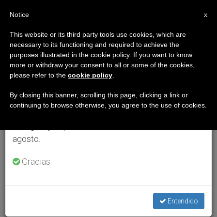
ES
Notice
×
x
Aviso importante
This website or its third party tools use cookies, which are
necessary to its functioning and required to achieve the
Del 27 de julio al 7 de agosto haremos la pausa
purposes illustrated in the cookie policy. If you want to know
anual, aprovechando que en el periodo de verano
more or withdraw your consent to all or some of the cookies,
please refer to the
cookie policy
.
se generan menos informaciones y también el
consumo de las mismas disminuye.
By closing this banner, scrolling this page, clicking a link or
continuing to browse otherwise, you agree to the use of cookies.
Retomamos el trabajo ordinario de las ediciones
en inglés y español de ZENIT el lunes 10 de
agosto.
Gracias.
Entendido