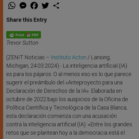
W
M
F
T
S
h
e
a
w
h
a
s
c
i
a
t
s
e
t
r
Share this Entry
s
e
b
t
e
A
n
o
e
p
g
o
r
p
e
k
r
Trevor Sutton
(ZENIT Noticias –
Instituto Acton
/ Lansing,
Michigan, 24.03.2024).- La inteligencia artificial (IA)
es para los pájaros. O al menos eso es lo que parece
sugerir el preámbulo del «Anteproyecto para una
Declaración de Derechos de la IA». Elaborada en
octubre de 2022 bajo los auspicios de la Oficina de
Política Científica y Tecnológica de la Casa Blanca,
esta declaración comienza con una acusación
contra la inteligencia artificial (IA): «Entre los grandes
retos que se plantean hoy a la democracia está el