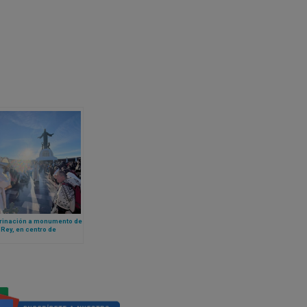
rinación a monumento de
 Rey, en centro de
o, rompe récord de
ipación con al menos 60
venes