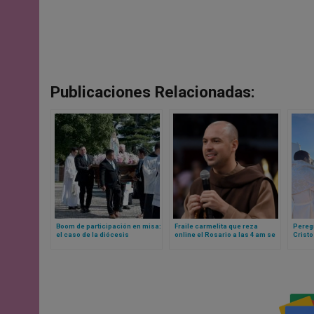
Publicaciones Relacionadas:
Boom de participación en misa:
Fraile carmelita que reza
Pereg
el caso de la diócesis
online el Rosario a las 4 am se
Cristo
estadounidense de Bridgeport
convierte en el streamer más
Méxic
visto de Brasil en 2025
partic
mil jó