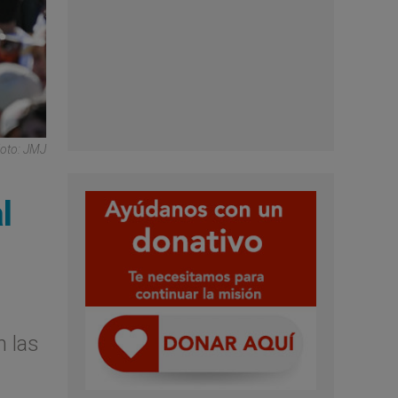
Foto: JMJ
l
n las