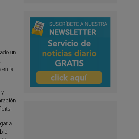
cado un
,
 en la
 y
aración
cits.
gar a
ble,