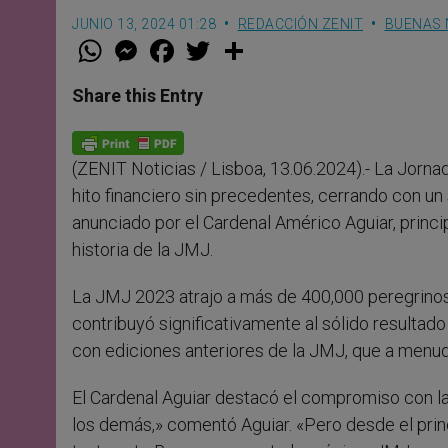
JUNIO 13, 2024 01:28
REDACCIÓN ZENIT
BUENAS 
W
M
F
T
S
h
e
a
w
h
a
s
c
i
a
t
s
e
t
r
Share this Entry
s
e
b
t
e
A
n
o
e
p
g
o
r
p
e
k
(ZENIT Noticias / Lisboa, 13.06.2024).- La Jorn
r
hito financiero sin precedentes, cerrando con un 
anunciado por el Cardenal Américo Aguiar, princi
historia de la JMJ.
La JMJ 2023 atrajo a más de 400,000 peregrinos
contribuyó significativamente al sólido resultad
con ediciones anteriores de la JMJ, que a menudo
El Cardenal Aguiar destacó el compromiso con la 
los demás,» comentó Aguiar. «Pero desde el pri