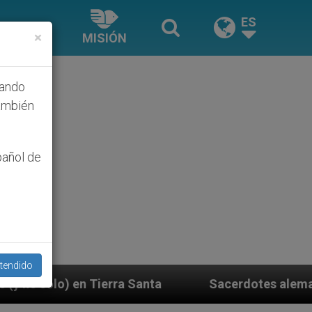
ES
×
MISIÓN
hando
ambién
pañol de
tendido
Sacerdotes alemanes fieles al Papa contestan a s