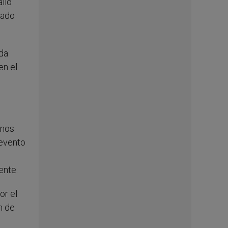
alió
gado
ada
en el
enos
 evento
ente.
or el
n de