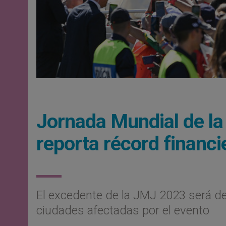
Jornada Mundial de la
reporta récord financi
El excedente de la JMJ 2023 será de
ciudades afectadas por el evento